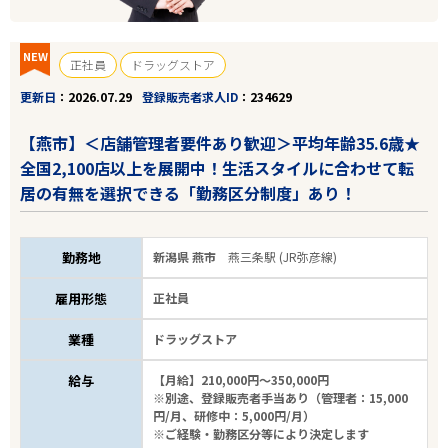
NEW
正社員
ドラッグストア
更新日
2026.07.29
登録販売者求人ID
234629
【燕市】＜店舗管理者要件あり歓迎＞平均年齢35.6歳★
全国2,100店以上を展開中！生活スタイルに合わせて転
居の有無を選択できる「勤務区分制度」あり！
勤務地
新潟県 燕市
燕三条駅 (JR弥彦線)
雇用形態
正社員
業種
ドラッグストア
給与
【月給】210,000円～350,000円
※別途、登録販売者手当あり（管理者：15,000
円/月、研修中：5,000円/月）
※ご経験・勤務区分等により決定します