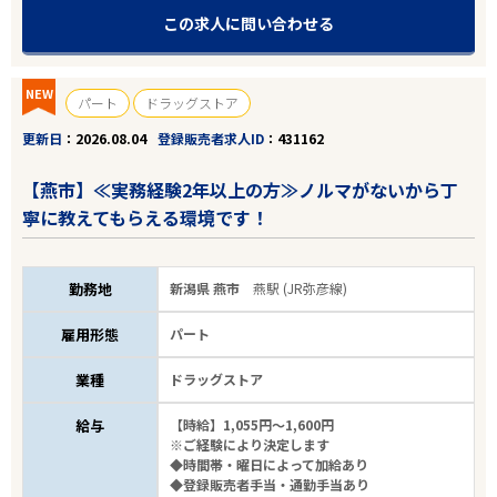
この求人に問い合わせる
NEW
パート
ドラッグストア
更新日
2026.08.04
登録販売者求人ID
431162
【燕市】≪実務経験2年以上の方≫ノルマがないから丁
寧に教えてもらえる環境です！
勤務地
新潟県 燕市
燕駅 (JR弥彦線)
雇用形態
パート
業種
ドラッグストア
給与
【時給】1,055円～1,600円
※ご経験により決定します
◆時間帯・曜日によって加給あり
◆登録販売者手当・通勤手当あり