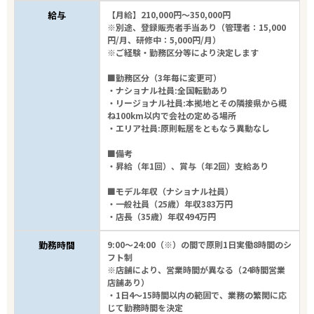
給与
【月給】210,000円～350,000円
※別途、登録販売者手当あり（管理者：15,000
円/月、研修中：5,000円/月）
※ご経験・勤務区分等により決定します
■勤務区分（3年毎に変更可）
・ナショナル社員:全国転勤あり
・リージョナル社員:本拠地とその隣接県から概
ね100km以内で会社の定める場所
・エリア社員:原則転居をともなう異動なし
■備考
・昇給（年1回）、賞与（年2回）支給あり
■モデル年収（ナショナル社員）
・一般社員（25歳）年収383万円
・店長（35歳）年収494万円
勤務時間
9:00～24:00（※）の間で原則1日実働8時間のシ
フト制
※店舗により、営業時間が異なる（24時間営業
店舗あり）
・1日4～15時間以内の範囲で、業務の繁閑に応
じて勤務時間を決定