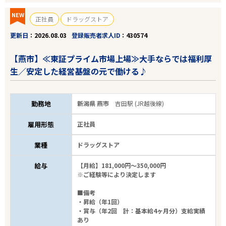
NEW
正社員
ドラッグストア
更新日
2026.08.03
登録販売者求人ID
430574
【燕市】≪東証プライム市場上場≫大手ならでは福利厚
生／安定した経営基盤の元で働ける♪
勤務地
新潟県 燕市
吉田駅 (JR越後線)
雇用形態
正社員
業種
ドラッグストア
給与
【月給】181,000円～350,000円
※ご経験等により決定します
■備考
・昇給（年1回）
・賞与（年2回 計：基本給4ヶ月分）支給実績
あり