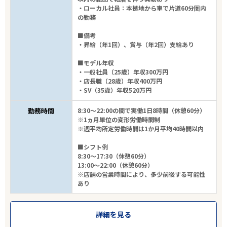
・ローカル社員：本拠地から車で片道60分圏内
の勤務
■備考
・昇給（年1回）、賞与（年2回）支給あり
■モデル年収
・一般社員（25歳）年収300万円
・店長職（28歳）年収400万円
・SV（35歳）年収520万円
勤務時間
8:30～22:00の間で実働1日8時間（休憩60分）
※1ヵ月単位の変形労働時間制
※週平均所定労働時間は1か月平均40時間以内
■シフト例
8:30～17:30（休憩60分）
13:00～22:00（休憩60分）
※店舗の営業時間により、多少前後する可能性
あり
詳細を見る