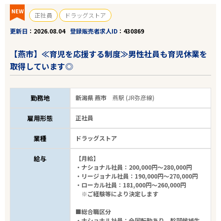
NEW
正社員
ドラッグストア
更新日
2026.08.04
登録販売者求人ID
430869
【燕市】≪育児を応援する制度≫男性社員も育児休業を
取得しています◎
勤務地
新潟県 燕市
燕駅 (JR弥彦線)
雇用形態
正社員
業種
ドラッグストア
給与
【月給】
・ナショナル社員：200,000円～280,000円
・リージョナル社員：190,000円～270,000円
・ローカル社員：181,000円～260,000円
※ご経験等により決定します
■総合職区分
・ナショナル社員：全国転勤あり、幹部候補生