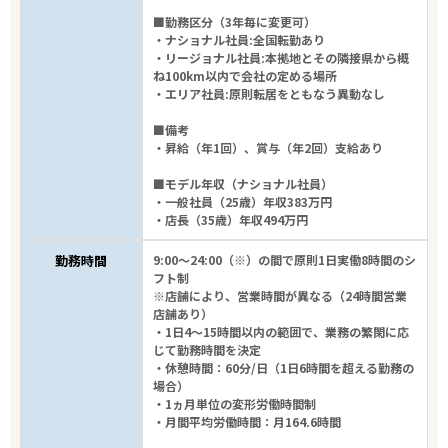
■勤務区分（3年毎に変更可）
・ナショナル社員:全国転勤あり
・リージョナル社員:本拠地とその隣接県から概
ね100km以内で会社の定める場所
・エリア社員:原則転居をともなう異動なし
■備考
・昇給（年1回）、賞与（年2回）支給あり
■モデル年収（ナショナル社員）
・一般社員（25歳）年収383万円
・店長（35歳）年収494万円
勤務時間
9:00～24:00（※）の間で原則1日実働8時間のシ
フト制
※店舗により、営業時間が異なる（24時間営業
店舗あり）
・1日4～15時間以内の範囲で、業務の繁閑に応
じて勤務時間を決定
・休憩時間：60分/日（1日6時間を超える勤務の
場合）
・1ヵ月単位の変形労働時間制
・月間平均労働時間：月164.6時間