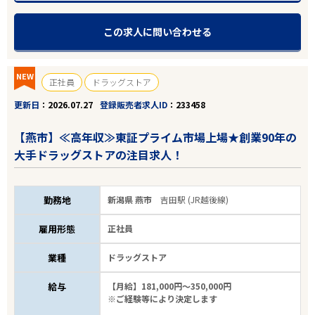
この求人に問い合わせる
NEW
正社員
ドラッグストア
更新日
2026.07.27
登録販売者求人ID
233458
【燕市】≪高年収≫東証プライム市場上場★創業90年の
大手ドラッグストアの注目求人！
勤務地
新潟県 燕市
吉田駅 (JR越後線)
雇用形態
正社員
業種
ドラッグストア
給与
【月給】181,000円～350,000円
※ご経験等により決定します