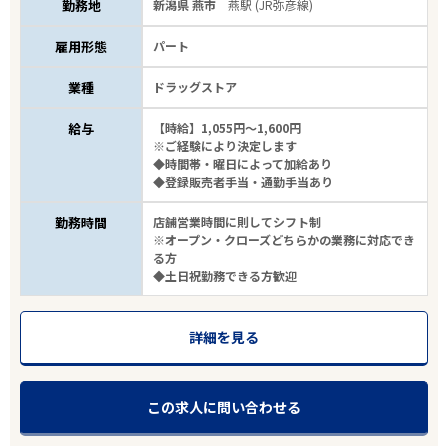
勤務地
新潟県 燕市
燕駅 (JR弥彦線)
雇用形態
パート
業種
ドラッグストア
給与
【時給】1,055円～1,600円
※ご経験により決定します
◆時間帯・曜日によって加給あり
◆登録販売者手当・通勤手当あり
勤務時間
店舗営業時間に則してシフト制
※オープン・クローズどちらかの業務に対応でき
る方
◆土日祝勤務できる方歓迎
詳細を見る
この求人に問い合わせる