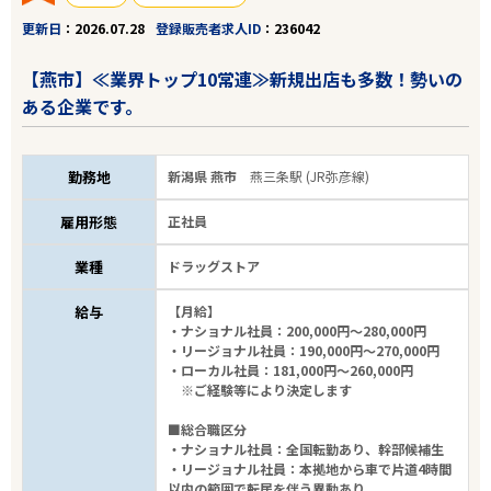
更新日
2026.07.28
登録販売者求人ID
236042
【燕市】≪業界トップ10常連≫新規出店も多数！勢いの
ある企業です。
勤務地
新潟県 燕市
燕三条駅 (JR弥彦線)
雇用形態
正社員
業種
ドラッグストア
給与
【月給】
・ナショナル社員：200,000円～280,000円
・リージョナル社員：190,000円～270,000円
・ローカル社員：181,000円～260,000円
※ご経験等により決定します
■総合職区分
・ナショナル社員：全国転勤あり、幹部候補生
・リージョナル社員：本拠地から車で片道4時間
以内の範囲で転居を伴う異動あり