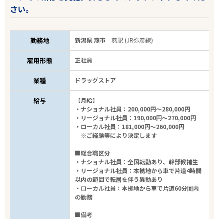
さい。
勤務地
新潟県 燕市
燕駅 (JR弥彦線)
雇用形態
正社員
業種
ドラッグストア
給与
【月給】
・ナショナル社員：200,000円～280,000円
・リージョナル社員：190,000円～270,000円
・ローカル社員：181,000円～260,000円
※ご経験等により決定します
■総合職区分
・ナショナル社員：全国転勤あり、幹部候補生
・リージョナル社員：本拠地から車で片道4時間
以内の範囲で転居を伴う異動あり
・ローカル社員：本拠地から車で片道60分圏内
の勤務
■備考