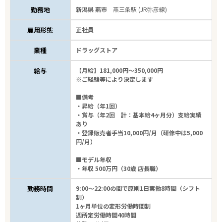
勤務地
新潟県 燕市
燕三条駅 (JR弥彦線)
雇用形態
正社員
業種
ドラッグストア
給与
【月給】181,000円～350,000円
※ご経験等により決定します
■備考
・昇給（年1回）
・賞与（年2回 計：基本給4ヶ月分）支給実績
あり
・登録販売者手当10,000円/月（研修中は5,000
円/月）
■モデル年収
・年収 500万円（30歳 店長職）
勤務時間
9:00～22:00の間で原則1日実働8時間（シフト
制）
1ヶ月単位の変形労働時間制
週所定労働時間40時間