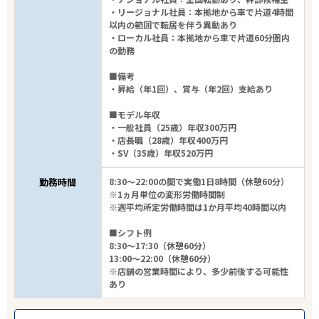
・リージョナル社員：本拠地から車で片道4時間
以内の範囲で転居を伴う異動あり
・ローカル社員：本拠地から車で片道60分圏内
の勤務
■備考
・昇給（年1回）、賞与（年2回）支給あり
■モデル年収
・一般社員（25歳）年収300万円
・店長職（28歳）年収400万円
・SV（35歳）年収520万円
勤務時間
8:30～22:00の間で実働1日8時間（休憩60分）
※1ヵ月単位の変形労働時間制
※週平均所定労働時間は1か月平均40時間以内
■シフト例
8:30～17:30（休憩60分）
13:00～22:00（休憩60分）
※店舗の営業時間により、多少前後する可能性
あり