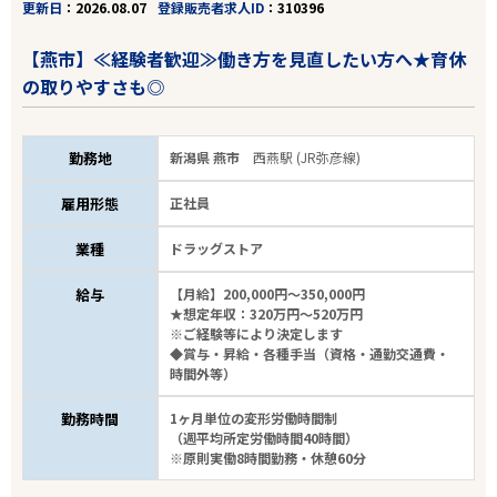
更新日
2026.08.07
登録販売者求人ID
310396
【燕市】≪経験者歓迎≫働き方を見直したい方へ★育休
の取りやすさも◎
勤務地
新潟県 燕市
西燕駅 (JR弥彦線)
雇用形態
正社員
業種
ドラッグストア
給与
【月給】200,000円～350,000円
★想定年収：320万円～520万円
※ご経験等により決定します
◆賞与・昇給・各種手当（資格・通勤交通費・
時間外等）
勤務時間
1ヶ月単位の変形労働時間制
（週平均所定労働時間40時間）
※原則実働8時間勤務・休憩60分