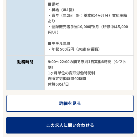
■備考
・昇給（年1回）
・賞与（年2回 計：基本給4ヶ月分）支給実績
あり
・登録販売者手当10,000円/月（研修中は5,000
円/月）
■モデル年収
・年収 500万円（30歳 店長職）
勤務時間
9:00～22:00の間で原則1日実働8時間（シフト
制）
1ヶ月単位の変形労働時間制
週所定労働時間40時間
休憩60分/日
詳細を見る
この求人に問い合わせる