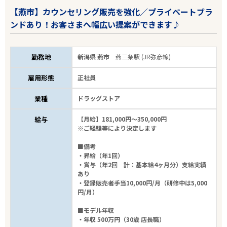
【燕市】カウンセリング販売を強化／プライベートブラ
ンドあり！お客さまへ幅広い提案ができます♪
新潟
燕市
勤務地
新潟県 燕市
燕三条駅 (JR弥彦線)
業種
雇用形態
正社員
業種
ドラッグストア
雇用形態
給与
【月給】181,000円～350,000円
※ご経験等により決定します
こだわり条件
■備考
・昇給（年1回）
フリーワード
・賞与（年2回 計：基本給4ヶ月分）支給実績
あり
・登録販売者手当10,000円/月（研修中は5,000
円/月）
■モデル年収
14
件
・年収 500万円（30歳 店長職）
から検索する