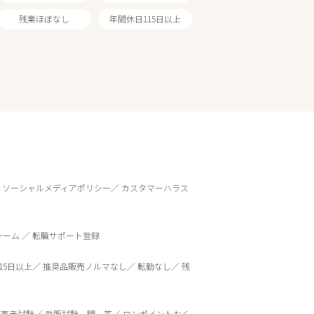
残業ほぼなし
年間休日115日以上
ソーシャルメディアポリシー
カスタマーハラス
ォーム
転職サポート登録
15日以上
推奨品販売ノルマなし
転勤なし
残
販売者試験
登販試験一問一答
ワンポイントおく