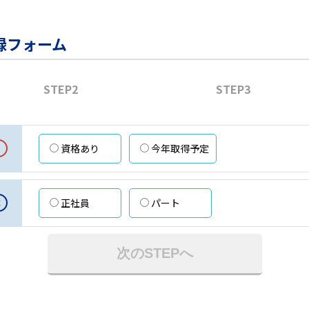
録フォーム
STEP2
STEP3
資格あり
今年取得予定
意
正社員
パート
次のSTEPへ