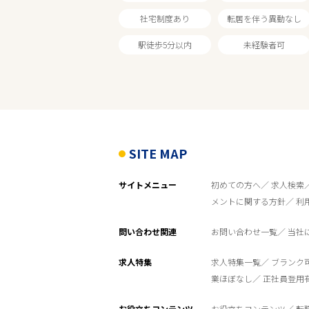
社宅制度あり
転居を伴う異動なし
調剤薬局
駅徒歩5分以内
未経験者可
雇用形態
こだわり条件
SITE MAP
フリーワード
サイトメニュー
初めての方へ
求人検索
メントに関する方針
利
問い合わせ関連
お問い合わせ一覧
当社
求人特集
求人特集一覧
ブランク
業ほぼなし
正社員登用
お役立ちコンテンツ
お役立ちコンテンツ
転