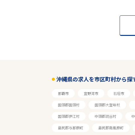
沖縄県の求人を市区町村から探
那覇市
宜野湾市
石垣市
国頭郡国頭村
国頭郡大宜味村
国頭郡伊江村
中頭郡読谷村
中
島尻郡与那原町
島尻郡南風原町