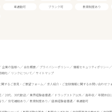
車通勤可
ブランク可
教育制度あり
企業の皆様へ
会社概要
プライバシーポリシー
情報セキュリティポリシー
用規約
リンクについて
サイトマップ
に関するご意見・ご要望フォーム
求人紹介・ご登録情報に関するお問い合わせフ
0
件
から検索する
可
20代、30代歓迎
業界経験者優遇
ドラッグストア以外
高年収
年間休日1
有り
住宅補助あり
教育制度あり
店長経験者優遇
車通勤可
職活動について
転職活動の基本
転職のこぼれ話
登録販売者の働き方
登録