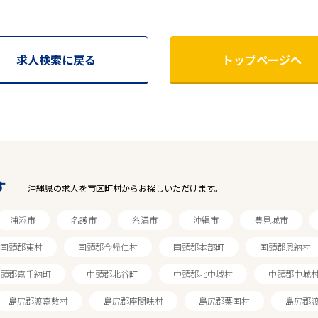
求人検索に戻る
トップページへ
す
沖縄県の求人を市区町村からお探しいただけます。
浦添市
名護市
糸満市
沖縄市
豊見城市
国頭郡東村
国頭郡今帰仁村
国頭郡本部町
国頭郡恩納村
頭郡嘉手納町
中頭郡北谷町
中頭郡北中城村
中頭郡中城
島尻郡渡嘉敷村
島尻郡座間味村
島尻郡粟国村
島尻郡