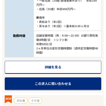
・一般社員（30歳/管理者要件あり） 年収380
万円～
・店長（35歳）年収600万円～
■備考
・昇給あり（年1回）
・賞与あり（年2回）※基本給4.65ヶ月分
勤務時間
店舗営業時間（例：9:00～23:00）の間で原則実
働8時間/日 ※シフト制
休憩60分/日
1ヶ月単位の変形労働時間制（週所定労働時間40
時間）
詳細を見る
この求人に問い合わせる
NEW
正社員
その他