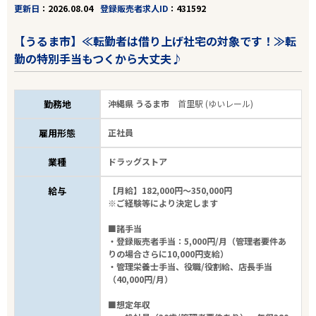
更新日
2026.08.04
登録販売者求人ID
431592
沖縄
【うるま市】≪転勤者は借り上げ社宅の対象です！≫転
うるま市
勤の特別手当もつくから大丈夫♪
業種
勤務地
沖縄県 うるま市
首里駅 (ゆいレール)
雇用形態
雇用形態
正社員
業界経験者優遇
業種
ドラッグストア
給与
【月給】182,000円～350,000円
フリーワード
※ご経験等により決定します
■諸手当
・登録販売者手当：5,000円/月（管理者要件あ
りの場合さらに10,000円支給）
・管理栄養士手当、役職/役割給、店長手当
（40,000円/月）
6
件
から検索する
■想定年収