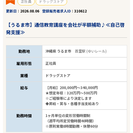
正社員
ドラッグストア
更新日
2026.08.06
登録販売者求人ID
310612
【うるま市】通信教育講座を会社が半額補助♪≪自己啓
発支援≫
勤務地
沖縄県 うるま市
首里駅 (ゆいレール)
雇用形態
正社員
業種
ドラッグストア
給与
【月給】200,000円～340,000円
★想定年収：320万円～500万円
※ご経験等により決定します
◆昇給・賞与・各種手当支給あり
勤務時間
1ヶ月単位の変形労働時間制
（週平均所定労働時間40時間）
※原則実働8時間勤務・休憩60分