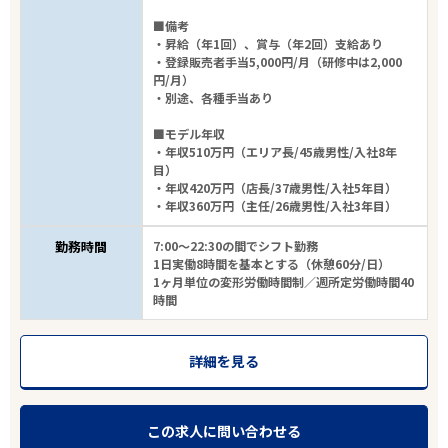
■備考
・昇給（年1回）、賞与（年2回）支給あり
・登録販売者手当5,000円/月（研修中は2,000
円/月）
・別途、各種手当あり
■モデル年収
・年収510万円（エリア長/45歳男性/入社8年
目）
・年収420万円（店長/37歳男性/入社5年目）
・年収360万円（主任/26歳男性/入社3年目）
勤務時間
7:00～22:30の間でシフト勤務
1日実働8時間を基本とする（休憩60分/日）
1ヶ月単位の変形労働時間制／週所定労働時間40
時間
詳細を見る
この求人に問い合わせる