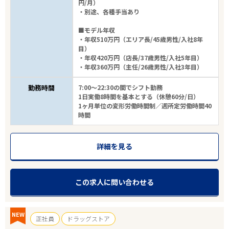
円/月）
・別途、各種手当あり
■モデル年収
・年収510万円（エリア長/45歳男性/入社8年
目）
・年収420万円（店長/37歳男性/入社5年目）
・年収360万円（主任/26歳男性/入社3年目）
勤務時間
7:00～22:30の間でシフト勤務
1日実働8時間を基本とする（休憩60分/日）
1ヶ月単位の変形労働時間制／週所定労働時間40
時間
詳細を見る
この求人に問い合わせる
エリアで探す
駅から探す
NEW
正社員
ドラッグストア