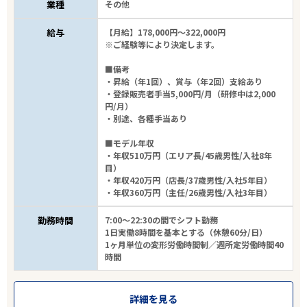
業種
その他
給与
【月給】178,000円～322,000円
※ご経験等により決定します。
■備考
・昇給（年1回）、賞与（年2回）支給あり
・登録販売者手当5,000円/月（研修中は2,000
円/月）
・別途、各種手当あり
■モデル年収
・年収510万円（エリア長/45歳男性/入社8年
目）
・年収420万円（店長/37歳男性/入社5年目）
・年収360万円（主任/26歳男性/入社3年目）
勤務時間
7:00～22:30の間でシフト勤務
1日実働8時間を基本とする（休憩60分/日）
1ヶ月単位の変形労働時間制／週所定労働時間40
時間
詳細を見る