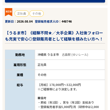
NEW
正社員
その他
更新日
2026.08.04
登録販売者求人ID
448746
【うるま市】《経験不問★／大手企業》入社後フォロー
も充実で安心◎登録販売者として経験を積みたい方へ！
勤務地
沖縄県 うるま市
古島駅 (ゆいレール)
雇用形態
正社員
業種
その他
給与
【月給】178,000円～322,000円
※ご経験等により決定します。
■備考
・昇給（年1回）、賞与（年2回）支給あり
・登録販売者手当5,000円/月（研修中は2,000