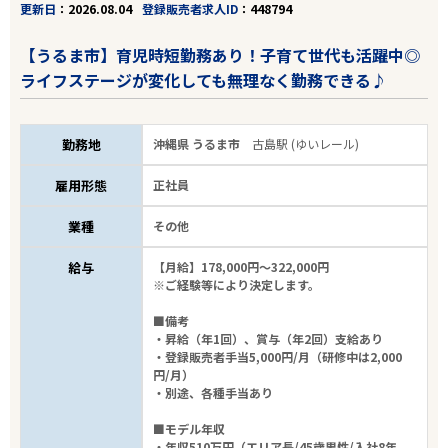
更新日
2026.08.04
登録販売者求人ID
448794
【うるま市】育児時短勤務あり！子育て世代も活躍中◎
ライフステージが変化しても無理なく勤務できる♪
勤務地
沖縄県 うるま市
古島駅 (ゆいレール)
雇用形態
正社員
業種
その他
給与
【月給】178,000円～322,000円
※ご経験等により決定します。
■備考
・昇給（年1回）、賞与（年2回）支給あり
・登録販売者手当5,000円/月（研修中は2,000
円/月）
・別途、各種手当あり
■モデル年収
・年収510万円（エリア長/45歳男性/入社8年