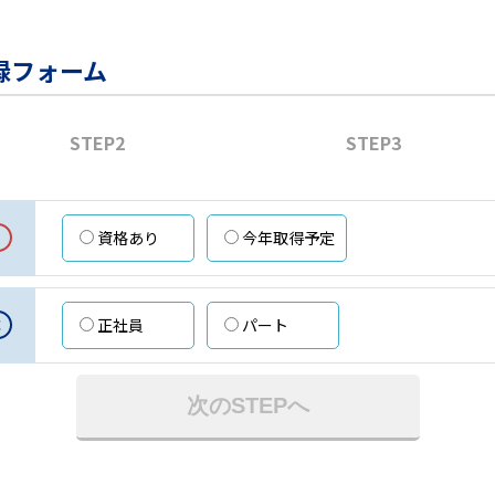
録フォーム
STEP2
STEP3
資格あり
今年取得予定
意
正社員
パート
次のSTEPへ