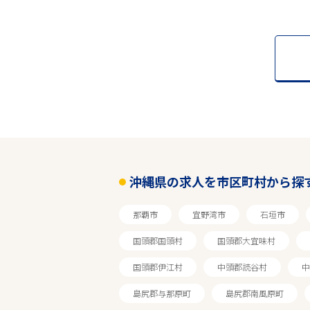
沖縄県の求人を市区町村から探
那覇市
宜野湾市
石垣市
国頭郡国頭村
国頭郡大宜味村
国頭郡伊江村
中頭郡読谷村
中
島尻郡与那原町
島尻郡南風原町