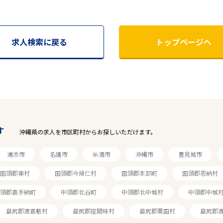
求人検索に戻る
トップページへ
す
沖縄県の求人を市区町村からお探しいただけます。
浦添市
名護市
糸満市
沖縄市
豊見城市
国頭郡東村
国頭郡今帰仁村
国頭郡本部町
国頭郡恩納村
頭郡嘉手納町
中頭郡北谷町
中頭郡北中城村
中頭郡中城
島尻郡渡嘉敷村
島尻郡座間味村
島尻郡粟国村
島尻郡