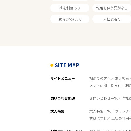
社宅制度あり
転居を伴う異動なし
ホームセンター
駅徒歩5分以内
未経験者可
雇用形態
こだわり条件
SITE MAP
フリーワード
サイトメニュー
初めての方へ
求人検索
メントに関する方針
利
問い合わせ関連
お問い合わせ一覧
当社
求人特集
求人特集一覧
ブランク
業ほぼなし
正社員登用
お役立ちコンテンツ
お役立ちコンテンツ
転