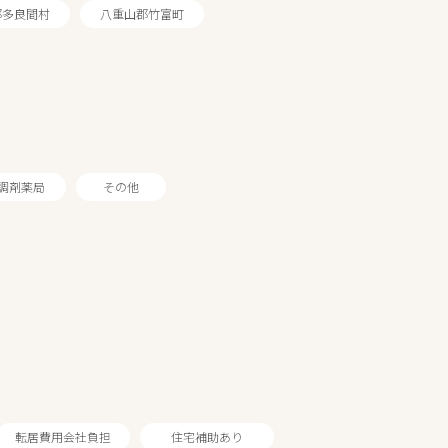
郡多良間村
八重山郡竹富町
調剤薬局
その他
転居費用会社負担
住宅補助あり