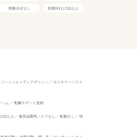
残業ほぼなし
年間休日115日以上
ソーシャルメディアポリシー
カスタマーハラス
ォーム
転職サポート登録
15日以上
推奨品販売ノルマなし
転勤なし
残
販売者試験
登販試験一問一答
ワンポイントおく