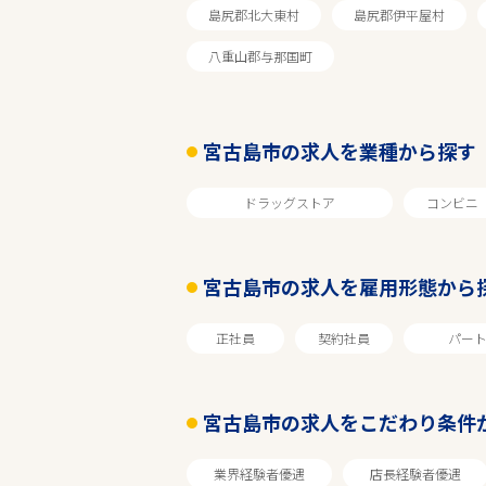
島尻郡北大東村
島尻郡伊平屋村
八重山郡与那国町
宮古島市の求人を業種から探す
ドラッグストア
コンビニ
宮古島市の求人を雇用形態から
エリアで探す
正社員
契約社員
パー
沖縄
宮古島市の求人をこだわり条件
宮古島市
業界経験者優遇
店長経験者優遇