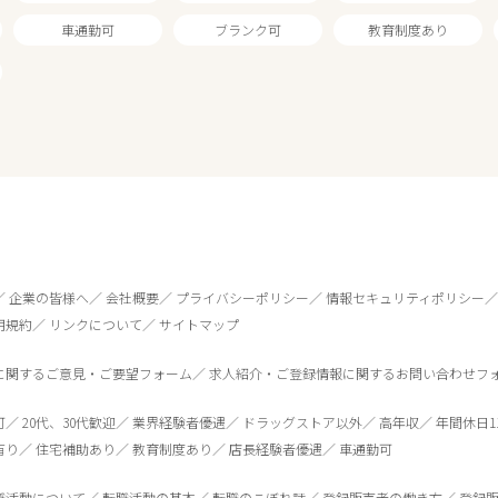
車通勤可
ブランク可
教育制度あり
企業の皆様へ
会社概要
プライバシーポリシー
情報セキュリティポリシー
用規約
リンクについて
サイトマップ
に関するご意見・ご要望フォーム
求人紹介・ご登録情報に関するお問い合わせフ
0
件
から検索する
可
20代、30代歓迎
業界経験者優遇
ドラッグストア以外
高年収
年間休日1
有り
住宅補助あり
教育制度あり
店長経験者優遇
車通勤可
職活動について
転職活動の基本
転職のこぼれ話
登録販売者の働き方
登録