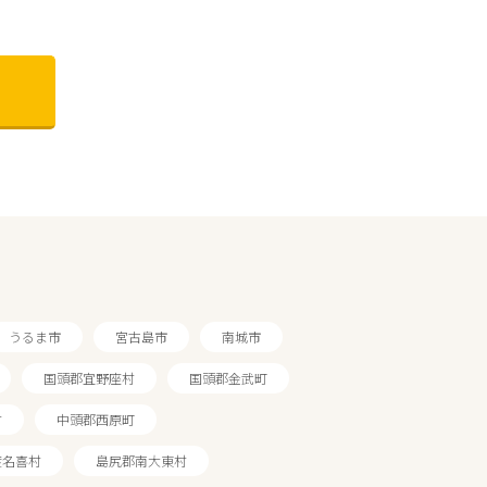
うるま市
宮古島市
南城市
国頭郡宜野座村
国頭郡金武町
村
中頭郡西原町
渡名喜村
島尻郡南大東村