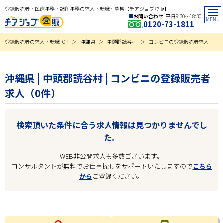
登録販売者・医療事務・調剤事務の求人・転職・募集【チアジョブ登販】
お問い合わせ
平日9:30〜18:30
0120-73-1811
登録販売者の求人・転職TOP
沖縄県
中頭郡読谷村
コンビニの登録販売者求人
沖縄県 | 中頭郡読谷村 | コンビニの登録販売者
求人（0件）
検索頂いた条件に合う求人情報は見つかりませんでし
た。
WEB非公開求人も多数ございます。
コンサルタントが無料でお仕事探しをサポートいたしますので
こちら
から
ご登録ください。