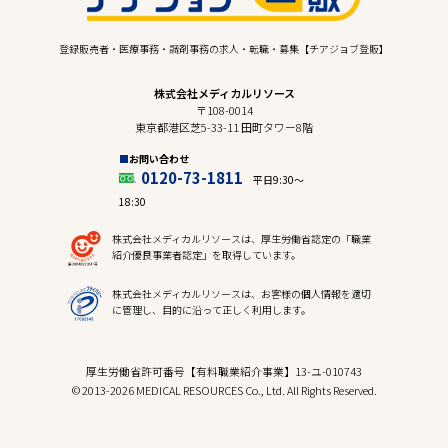
登録販売者・医療事務・調剤事務の求人・転職・募集【チアジョブ登販】
株式会社メディカルリソース
〒108-0014
東京都港区芝5-33-11 田町タワー8階
お問い合わせ
0120-73-1811
平日9:30〜
18:30
株式会社メディカルリソースは、厚生労働省認定の「職業
紹介優良事業者認定」を取得しています。
株式会社メディカルリソースは、お客様の個人情報を適切
に管理し、目的に沿って正しく利用します。
厚生労働省許可番号【有料職業紹介事業】13-ユ-010743
© 2013-2026 MEDICAL RESOURCES Co., Ltd. All Rights Reserved.