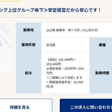
ング上位グループ傘下≫安定経営だから安心です！
勤務地
山口県 周南市
櫛ケ浜駅 (JR山陽本線)
雇用形態
業種
正社員
【月給】181,000円～
250,000円
★想定年収：250万円～350
給与
勤務時間
万円
※ご経験により決定します
※登録販売者手当：10,000
円/月
詳細を見る
この求人に問い合わせ