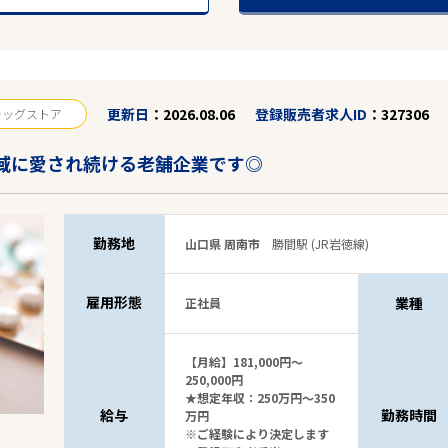
更新日
2026.08.06
登録販売者求人ID
327306
ラッグストア
地域に愛され続ける老舗企業です◎
勤務地
山口県 周南市
勝間駅 (JR岩徳線)
雇用形態
業種
正社員
【月給】181,000円～
250,000円
★想定年収：250万円～350
給与
勤務時間
万円
※ご経験により決定します