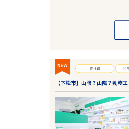
NEW
正社員
ド
エリアで探す
【下松市】山陰？山陽？勤務エ
中四国・九州・沖縄
JR岩徳線