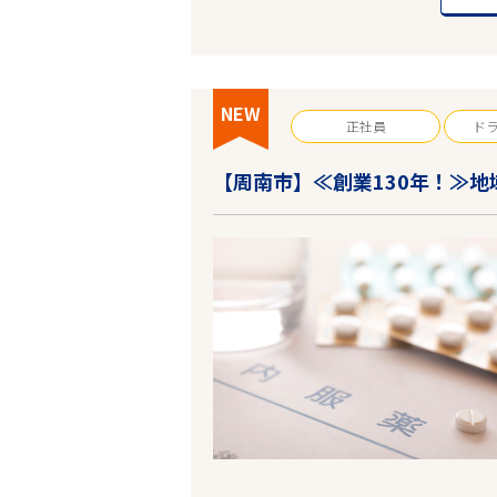
NEW
正社員
ド
【周南市】≪創業130年！≫