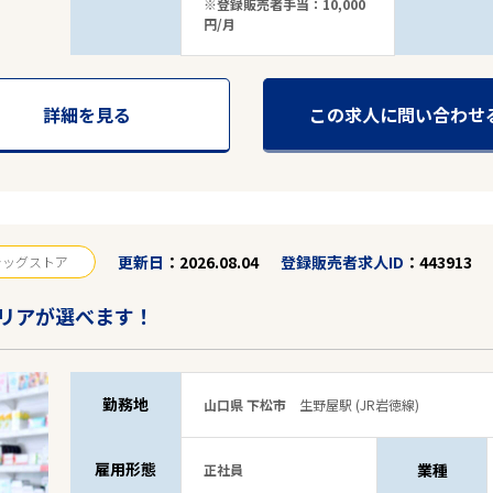
※登録販売者手当：10,000
円/月
詳細を見る
この求人に問い合わせ
更新日
2026.08.04
登録販売者求人ID
443913
ラッグストア
駅から探す
リアが選べます！
勤務地
山口県 下松市
生野屋駅 (JR岩徳線)
雇用形態
業種
正社員