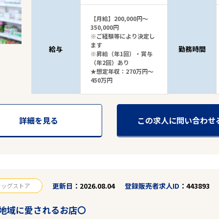
【月給】200,000円～
350,000円
※ご経験等により決定し
ます
給与
勤務時間
※昇給（年1回）・賞与
（年2回）あり
★想定年収：270万円～
450万円
詳細を見る
この求人に問い合わせ
更新日
2026.08.04
登録販売者求人ID
443893
ラッグストア
16
件
地域に愛されるお店〇
から検索する