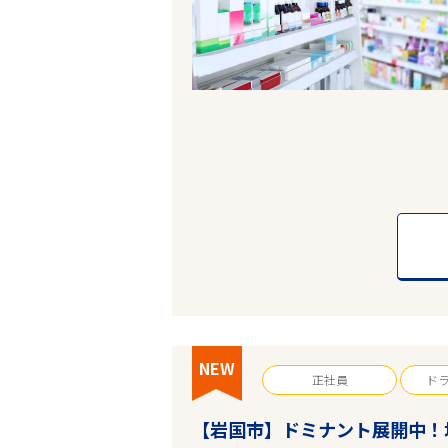
駅を選ぶ
業種
雇用形態
こだわり条件
フリーワード
NEW
正社員
ド
【岩国市】ドミナント展開中！