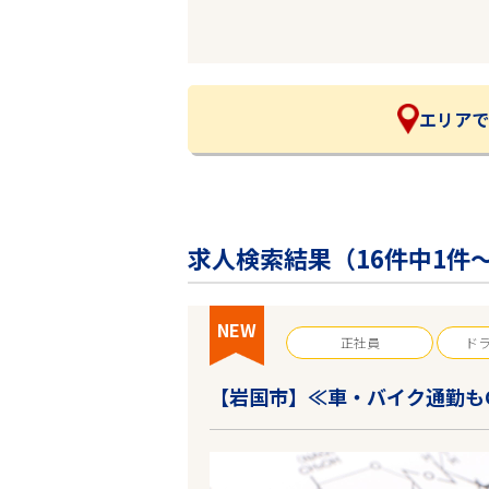
企業の皆様へ
会社概要
お問い合わせ
閉じる ×
エリアで
求人検索結果（
16
件中1件～
NEW
正社員
ド
【岩国市】≪車・バイク通勤も