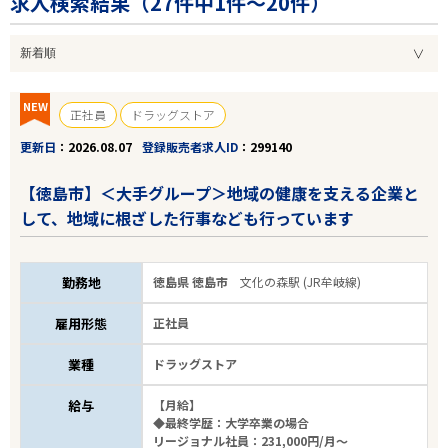
求人検索結果（
27
件中1件～20件）
NEW
正社員
ドラッグストア
更新日
2026.08.07
登録販売者求人ID
299140
【徳島市】＜大手グループ＞地域の健康を支える企業と
して、地域に根ざした行事なども行っています
勤務地
徳島県 徳島市
文化の森駅 (JR牟岐線)
雇用形態
正社員
業種
ドラッグストア
給与
【月給】
◆最終学歴：大学卒業の場合
リージョナル社員：231,000円/月～