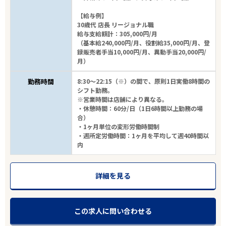
【給与例】
30歳代 店長 リージョナル職
給与支給額計：305,000円/月
（基本給240,000円/月、役割給35,000円/月、登
録販売者手当10,000円/月、異動手当20,000円/
月）
勤務時間
8:30～22:15（※）の間で、原則1日実働8時間の
シフト勤務。
※営業時間は店舗により異なる。
・休憩時間：60分/日（1日6時間以上勤務の場
合）
・1ヶ月単位の変形労働時間制
・週所定労働時間：1ヶ月を平均して週40時間以
内
詳細を見る
この求人に問い合わせる