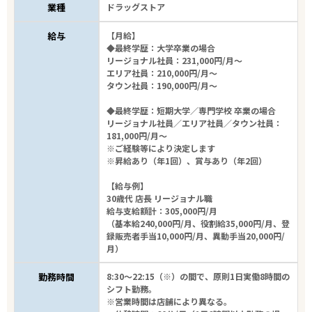
業種
ドラッグストア
給与
【月給】
◆最終学歴：大学卒業の場合
リージョナル社員：231,000円/月～
エリア社員：210,000円/月～
タウン社員：190,000円/月～
◆最終学歴：短期大学／専門学校 卒業の場合
リージョナル社員／エリア社員／タウン社員：
181,000円/月～
※ご経験等により決定します
※昇給あり（年1回）、賞与あり（年2回）
【給与例】
30歳代 店長 リージョナル職
給与支給額計：305,000円/月
（基本給240,000円/月、役割給35,000円/月、登
録販売者手当10,000円/月、異動手当20,000円/
月）
勤務時間
8:30～22:15（※）の間で、原則1日実働8時間の
シフト勤務。
※営業時間は店舗により異なる。