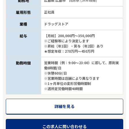
勤務地
広島県 広島市
西原駅 (JR牟岐線)
雇用形態
正社員
業種
ドラッグストア
給与
【月給】200,000円～350,000円
※ご経験等により決定します
※昇給（年1回）・賞与（年2回）あり
★想定年収：270万円～450万円
勤務時間
営業時間（例：9:00～23:00）に即して、原則実
働8時間/日
※休憩60分/日
※営業時間は店舗により異なります
※1ヶ月単位の変形労働時間制
※週所定労働時間40時間
詳細を見る
この求人に問い合わせる