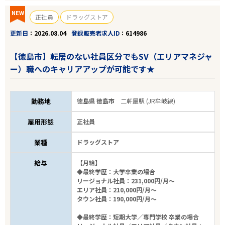
NEW
正社員
ドラッグストア
更新日
2026.08.04
登録販売者求人ID
614986
【徳島市】転居のない社員区分でもSV（エリアマネジャ
ー）職へのキャリアアップが可能です★
勤務地
徳島県 徳島市
二軒屋駅 (JR牟岐線)
雇用形態
正社員
業種
ドラッグストア
給与
【月給】
◆最終学歴：大学卒業の場合
リージョナル社員：231,000円/月～
エリア社員：210,000円/月～
タウン社員：190,000円/月～
◆最終学歴：短期大学／専門学校 卒業の場合