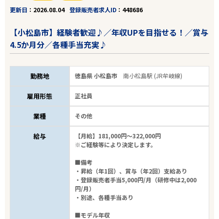
更新日
2026.08.04
登録販売者求人ID
448686
【小松島市】経験者歓迎♪／年収UPを目指せる！／賞与
4.5か月分／各種手当充実♪
勤務地
徳島県 小松島市
南小松島駅 (JR牟岐線)
雇用形態
正社員
業種
その他
給与
【月給】181,000円～322,000円
※ご経験等により決定します。
■備考
・昇給（年1回）、賞与（年2回）支給あり
・登録販売者手当5,000円/月（研修中は2,000
円/月）
・別途、各種手当あり
■モデル年収