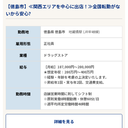
【徳島市】≪関西エリアを中心に出店！≫全国転勤がな
いから安心?
勤務地
徳島県 徳島市
地蔵橋駅 (JR牟岐線)
雇用形態
正社員
業種
ドラッグストア
給与
【月給】187,000円～280,000円
★想定年収：280万円～400万円
※経験・年齢を考慮の上決定いたします。
※昇給年1回・賞与年2回、交通費支給。
勤務時間
店舗営業時間に則してシフト制
※原則実働8時間勤務・休憩60分/日
※週平均所定労働時間40時間
詳細を見る