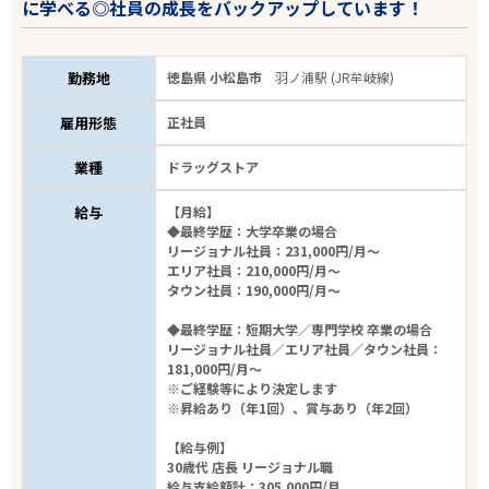
に学べる◎社員の成長をバックアップしています！
勤務地
徳島県 小松島市
羽ノ浦駅 (JR牟岐線)
雇用形態
正社員
業種
ドラッグストア
給与
【月給】
◆最終学歴：大学卒業の場合
リージョナル社員：231,000円/月～
エリア社員：210,000円/月～
タウン社員：190,000円/月～
◆最終学歴：短期大学／専門学校 卒業の場合
リージョナル社員／エリア社員／タウン社員：
181,000円/月～
※ご経験等により決定します
※昇給あり（年1回）、賞与あり（年2回）
【給与例】
30歳代 店長 リージョナル職
給与支給額計：305,000円/月