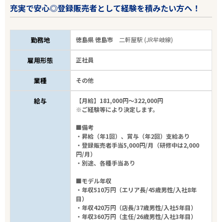
充実で安心◎登録販売者として経験を積みたい方へ！
勤務地
徳島県 徳島市
二軒屋駅 (JR牟岐線)
雇用形態
正社員
業種
その他
エリアで探す
駅から探す
給与
【月給】181,000円～322,000円
※ご経験等により決定します。
中四国・九州・沖縄
■備考
・昇給（年1回）、賞与（年2回）支給あり
JR牟岐線
・登録販売者手当5,000円/月（研修中は2,000
円/月）
・別途、各種手当あり
駅を選ぶ
■モデル年収
・年収510万円（エリア長/45歳男性/入社8年
業種
目）
・年収420万円（店長/37歳男性/入社5年目）
・年収360万円（主任/26歳男性/入社3年目）
雇用形態