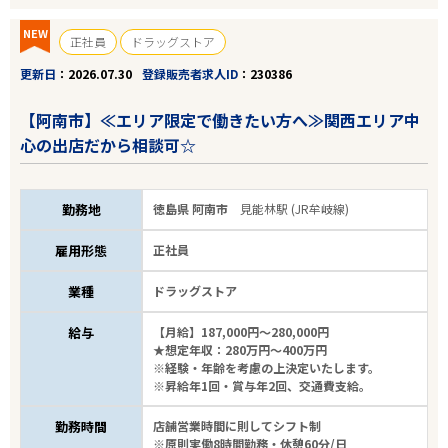
NEW
正社員
ドラッグストア
更新日
2026.07.30
登録販売者求人ID
230386
【阿南市】≪エリア限定で働きたい方へ≫関西エリア中
心の出店だから相談可☆
勤務地
徳島県 阿南市
見能林駅 (JR牟岐線)
雇用形態
正社員
業種
ドラッグストア
給与
【月給】187,000円～280,000円
★想定年収：280万円～400万円
※経験・年齢を考慮の上決定いたします。
※昇給年1回・賞与年2回、交通費支給。
勤務時間
店舗営業時間に則してシフト制
※原則実働8時間勤務・休憩60分/日