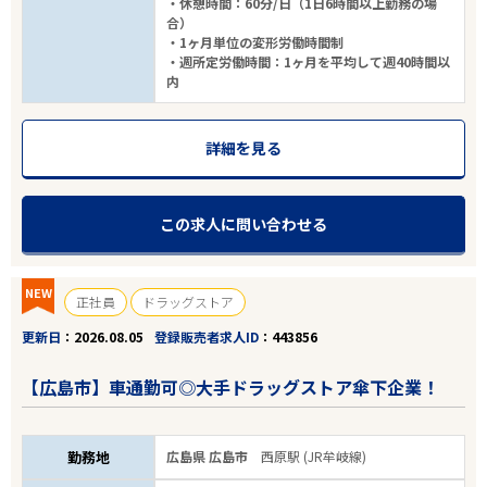
・休憩時間：60分/日（1日6時間以上勤務の場
合）
・1ヶ月単位の変形労働時間制
・週所定労働時間：1ヶ月を平均して週40時間以
内
詳細を見る
この求人に問い合わせる
NEW
正社員
ドラッグストア
更新日
2026.08.05
登録販売者求人ID
443856
【広島市】車通勤可◎大手ドラッグストア傘下企業！
勤務地
広島県 広島市
西原駅 (JR牟岐線)