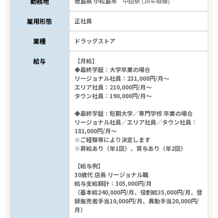
勤務地
徳島県 小松島市
中田駅 (JR牟岐線)
雇用形態
正社員
業種
ドラッグストア
給与
【月給】
◆最終学歴：大学卒業の場合
リージョナル社員：231,000円/月～
エリア社員：210,000円/月～
タウン社員：190,000円/月～
◆最終学歴：短期大学／専門学校 卒業の場合
リージョナル社員／エリア社員／タウン社員：
181,000円/月～
※ご経験等により決定します
※昇給あり（年1回）、賞与あり（年2回）
【給与例】
30歳代 店長 リージョナル職
給与支給額計：305,000円/月
（基本給240,000円/月、役割給35,000円/月、登
録販売者手当10,000円/月、異動手当20,000円/
月）