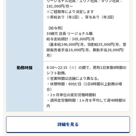
リージョナル社員／エリア社員／タウン社員：
181,000円/月～
※ご経験等により決定します
※昇給あり（年1回）、賞与あり（年2回）
【給与例】
30歳代 店長 リージョナル職
給与支給額計：305,000円/月
（基本給240,000円/月、役割給35,000円/月、登
録販売者手当10,000円/月、異動手当20,000円/
月）
勤務時間
8:30～22:15（※）の間で、原則1日実働8時間の
シフト勤務。
※営業時間は店舗により異なる。
・休憩時間：60分/日（1日6時間以上勤務の場
合）
・1ヶ月単位の変形労働時間制
・週所定労働時間：1ヶ月を平均して週40時間以
内
詳細を見る