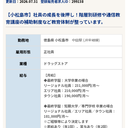
更新日
2026.07.31
登録販売者求人ID
299138
【小松島市】社員の成長を後押し！階層別研修や通信教
育講座の補助制度など教育体制が整っています。
勤務地
徳島県 小松島市
中田駅 (JR牟岐線)
雇用形態
正社員
業種
ドラッグストア
給与
【月給】
◆最終学歴：大学卒業の場合
リージョナル社員：231,000円/月～
エリア社員：210,000円/月～
タウン社員：190,000円/月～
◆最終学歴：短期大学／専門学校 卒業の場合
リージョナル社員／エリア社員／タウン社員：
181,000円/月～
※ご経験等により決定します
※昇給あり（年1回）、賞与あり（年2回）