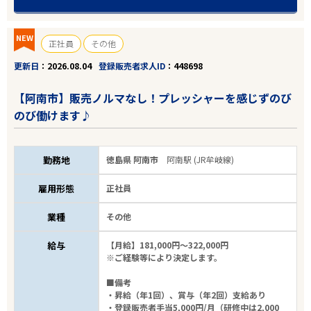
NEW
正社員
その他
更新日
2026.08.04
登録販売者求人ID
448698
【阿南市】販売ノルマなし！プレッシャーを感じずのび
のび働けます♪
勤務地
徳島県 阿南市
阿南駅 (JR牟岐線)
雇用形態
正社員
業種
その他
給与
【月給】181,000円～322,000円
※ご経験等により決定します。
■備考
・昇給（年1回）、賞与（年2回）支給あり
・登録販売者手当5,000円/月（研修中は2,000