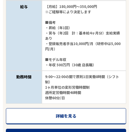
給与
【月給】180,000円～350,000円
※ご経験等により決定します
■備考
・昇給（年1回）
・賞与（年2回 計：基本給4ヶ月分）支給実績
あり
・登録販売者手当10,000円/月（研修中は5,000
円/月）
■モデル年収
・年収 500万円（30歳 店長職）
勤務時間
9:00～22:00の間で原則1日実働8時間（シフト
制）
1ヶ月単位の変形労働時間制
週所定労働時間40時間
休憩60分/日
詳細を見る