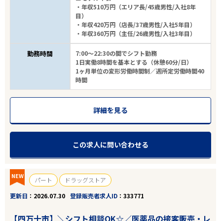
・年収510万円（エリア長/45歳男性/入社8年
目）
・年収420万円（店長/37歳男性/入社5年目）
・年収360万円（主任/26歳男性/入社3年目）
勤務時間
7:00～22:30の間でシフト勤務
1日実働8時間を基本とする（休憩60分/日）
1ヶ月単位の変形労働時間制／週所定労働時間40
時間
詳細を見る
この求人に問い合わせる
NEW
パート
ドラッグストア
更新日
2026.07.30
登録販売者求人ID
333771
【四万十市】＼シフト相談OK☆／医薬品の接客販売・レ