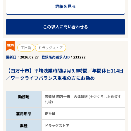
詳細を見る
雇用形態
こだわり条件
この求人に問い合わせる
フリーワード
NEW
正社員
ドラッグストア
更新日
2026.07.27
登録販売者求人ID
233272
【四万十市】平均残業時間は月9.6時間／年間休日114日
／ワークライフバランス重視の方にお勧め
5
件
から検索する
勤務地
高知県 四万十市
古津賀駅 (土佐くろしお鉄道中
村線)
雇用形態
正社員
業種
ドラッグストア