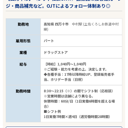
ジ・商品補充など。OJTによるフォロー体制あり◎
勤務地
高知県 四万十市
中村駅 (土佐くろしお鉄道中村
線)
雇用形態
パート
業種
ドラッグストア
エリアで探す
駅から探す
給与
【時給】1,040円～1,040円
※ご経験・能力を考慮の上、決定します。
◆各種手当：17時以降時給UP、登録販売者手
当、ホリデー手当（日祝）
中四国・九州・沖縄
勤務時間
8:30～22:15（※）の間でシフト制（応相談）
土佐くろしお鉄道中村線(中村線)
※営業時間は店舗により異なる。
休憩時間：60分/日（1日実働6時間を超える場
合）
駅を選ぶ
■シフト例
1日実働7時間×週4日（週労働時間28時間）
業種