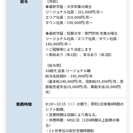
給与
【月給】
◆最終学歴：大学卒業の場合
リージョナル社員：231,000円/月～
エリア社員：210,000円/月～
タウン社員：190,000円/月～
◆最終学歴：短期大学／専門学校 卒業の場合
リージョナル社員／エリア社員／タウン社員：
180,000円/月～
※ご経験等により決定します
※昇給あり（年1回）、賞与あり（年2回）
【給与例】
30歳代 店長 リージョナル職
給与支給額計：305,000円/月
（基本給240,000円/月、役割給35,000円/月、登
録販売者手当10,000円/月、異動手当20,000円/
月）
勤務時間
8:30～22:15（※）の間で、原則1日実働8時間の
シフト勤務。
※営業時間は店舗により異なる。
・休憩時間：60分/日（1日6時間以上勤務の場
合）
・1ヶ月単位の変形労働時間制