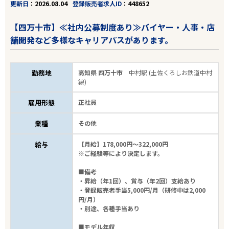
更新日
2026.08.04
登録販売者求人ID
448652
【四万十市】≪社内公募制度あり≫バイヤー・人事・店
舗開発など多様なキャリアパスがあります。
勤務地
高知県 四万十市
中村駅 (土佐くろしお鉄道中村
線)
雇用形態
正社員
業種
その他
給与
【月給】178,000円～322,000円
※ご経験等により決定します。
■備考
・昇給（年1回）、賞与（年2回）支給あり
・登録販売者手当5,000円/月（研修中は2,000
円/月）
・別途、各種手当あり
■モデル年収