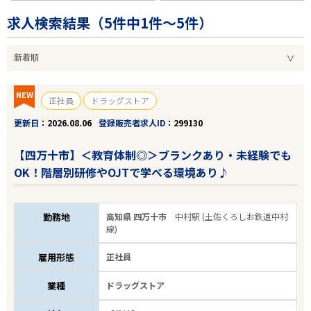
求人検索結果（
5
件中1件～5件）
NEW
正社員
ドラッグストア
更新日
2026.08.06
登録販売者求人ID
299130
【四万十市】＜教育体制◎＞ブランクあり・未経験でも
OK！階層別研修やOJTで学べる環境あり♪
勤務地
高知県 四万十市
中村駅 (土佐くろしお鉄道中村
線)
雇用形態
正社員
業種
ドラッグストア