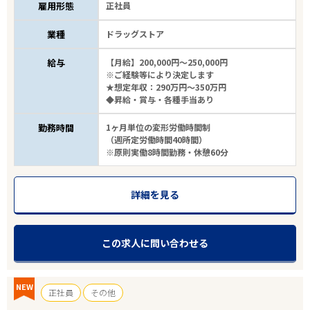
雇用形態
正社員
業種
ドラッグストア
給与
【月給】200,000円～250,000円
※ご経験等により決定します
★想定年収：290万円～350万円
◆昇給・賞与・各種手当あり
勤務時間
1ヶ月単位の変形労働時間制
（週所定労働時間40時間）
※原則実働8時間勤務・休憩60分
詳細を見る
この求人に問い合わせる
NEW
正社員
その他