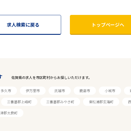
求人検索に戻る
トップページへ
す
佐賀県の求人を市区町村からお探しいただけます。
多久市
伊万里市
武雄市
鹿島市
小城市
三養基郡上峰町
三養基郡みやき町
東松浦郡玄海町
津郡太良町