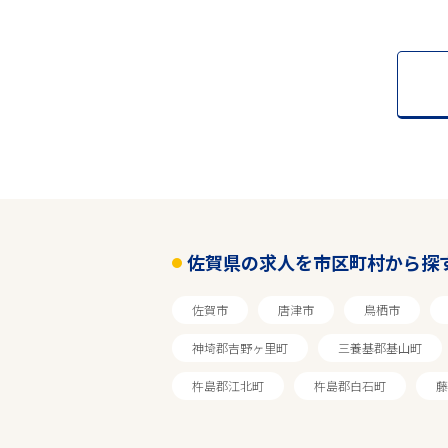
佐賀県の求人を市区町村から探
佐賀市
唐津市
鳥栖市
神埼郡吉野ヶ里町
三養基郡基山町
杵島郡江北町
杵島郡白石町
藤