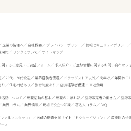
企業の皆様へ
会社概要
プライバシーポリシー
情報セキュリティポリシー
用規約
リンクについて
サイトマップ
に関するご意見・ご要望フォーム
求人紹介・ご登録情報に関するお問い合わせフ
可
20代、30代歓迎
業界経験者優遇
ドラッグストア以外
高年収
年間休日1
有り
住宅補助あり
教育制度あり
店長経験者優遇
車通勤可
0
件
から検索する
職活動について
転職活動の基本
転職のこぼれ話
登録販売者の働き方
登録
業界コラム
業界情報
現場で役立つ知識
著名人コラム
FAQ
「ファルマスタッフ」
医師の転職支援サイト「ドクタービジョン」
産業医の依
ソース