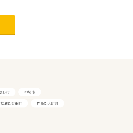
嬉野市
神埼市
西松浦郡有田町
杵島郡大町町