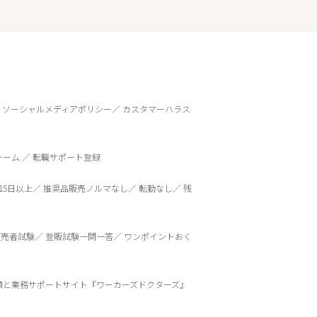
ソーシャルメディアポリシー
カスタマーハラス
ォーム
転職サポート登録
15日以上
推奨品販売ノルマなし
転勤なし
残
販売者試験
登販試験一問一答
ワンポイントおく
頼と業務サポートサイト『ワーカーズドクターズ』