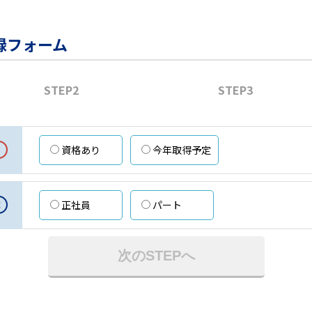
録フォーム
STEP2
STEP3
資格あり
今年取得予定
意
正社員
パート
次のSTEPへ