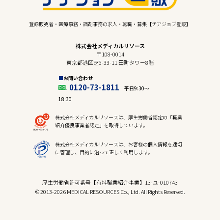
登録販売者・医療事務・調剤事務の求人・転職・募集【チアジョブ登販】
株式会社メディカルリソース
〒108-0014
東京都港区芝5-33-11 田町タワー8階
お問い合わせ
0120-73-1811
平日9:30〜
18:30
株式会社メディカルリソースは、厚生労働省認定の「職業
紹介優良事業者認定」を取得しています。
株式会社メディカルリソースは、お客様の個人情報を適切
に管理し、目的に沿って正しく利用します。
厚生労働省許可番号【有料職業紹介事業】13-ユ-010743
© 2013-2026 MEDICAL RESOURCES Co., Ltd. All Rights Reserved.