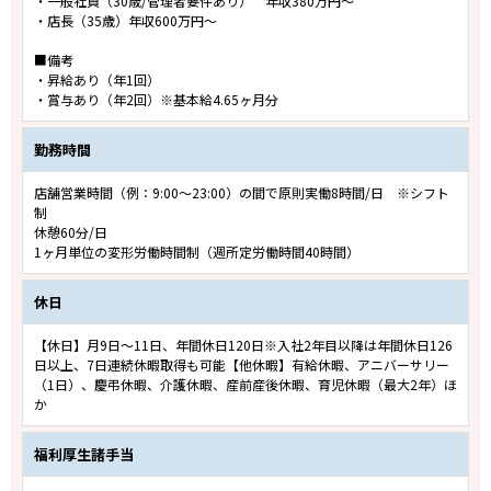
・一般社員（30歳/管理者要件あり） 年収380万円～
・店長（35歳）年収600万円～
■備考
・昇給あり（年1回）
・賞与あり（年2回）※基本給4.65ヶ月分
勤務時間
店舗営業時間（例：9:00～23:00）の間で原則実働8時間/日 ※シフト
制
休憩60分/日
1ヶ月単位の変形労働時間制（週所定労働時間40時間）
休日
【休日】月9日～11日、年間休日120日※入社2年目以降は年間休日126
日以上、7日連続休暇取得も可能【他休暇】有給休暇、アニバーサリー
（1日）、慶弔休暇、介護休暇、産前産後休暇、育児休暇（最大2年）ほ
か
福利厚生諸手当