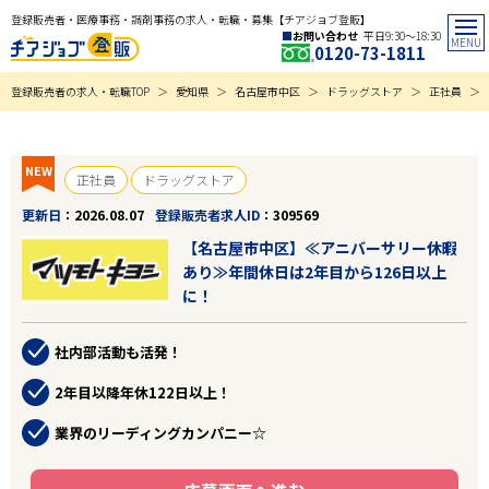
登録販売者・医療事務・調剤事務の求人・転職・募集【チアジョブ登販】
お問い合わせ
平日9:30〜18:30
0120-73-1811
登録販売者の求人・転職TOP
愛知県
名古屋市中区
ドラッグストア
正社員
NEW
正社員
ドラッグストア
更新日
2026.08.07
登録販売者求人ID
309569
【名古屋市中区】≪アニバーサリー休暇
あり≫年間休日は2年目から126日以上
に！
社内部活動も活発！
2年目以降年休122日以上！
業界のリーディングカンパニー☆