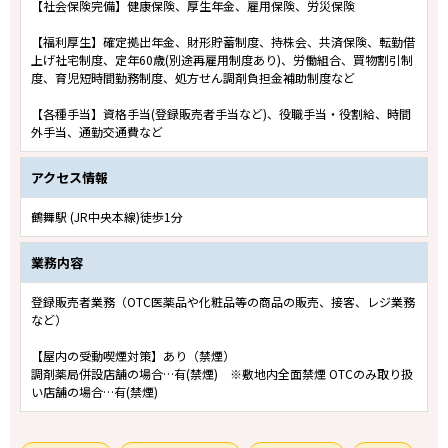
【社会保険完備】健康保険、厚生年金、雇用保険、労災保険
【福利厚生】確定拠出年金、財形貯蓄制度、持株会、共済保険、転勤借
上げ社宅制度、定年60歳(別途再雇用制度あり)、労働組合、買物割引制
度、育児短時間勤務制度、処方せん調剤負担金補助制度など
【各種手当】資格手当(登録販売者手当など)、役職手当・役割給、時間
外手当、通勤交通費など
アクセス情報
鶴舞駅 (JR中央本線)徒歩1分
業務内容
登録販売者業務（OTC医薬品や化粧品等の商品の販売、接客、レジ業務
など）
【屋内の受動喫煙対策】あり（禁煙）
調剤薬局併設店舗の場合…有(禁煙) ※敷地内全面禁煙 OTCのみ取り扱
い店舗の場合…有(禁煙)