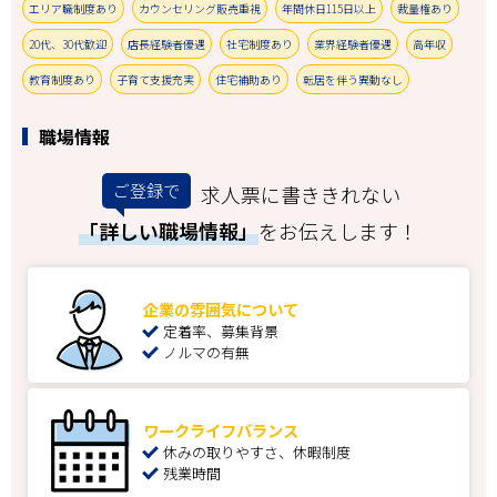
エリア職制度あり
カウンセリング販売重視
年間休日115日以上
裁量権あり
20代、30代歓迎
店長経験者優遇
社宅制度あり
業界経験者優遇
高年収
教育制度あり
子育て支援充実
住宅補助あり
転居を伴う異動なし
職場情報
ご登録で
求人票に書ききれない
「詳しい職場情報」
をお伝えします！
企業の雰囲気について
定着率、募集背景
ノルマの有無
ワークライフバランス
休みの取りやすさ、休暇制度
残業時間