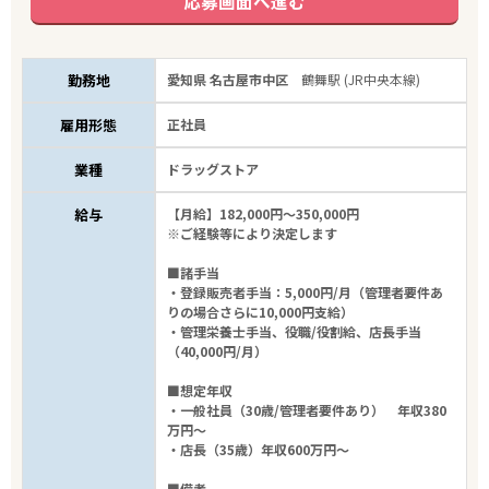
応募画面へ進む
勤務地
愛知県 名古屋市中区
鶴舞駅 (JR中央本線)
雇用形態
正社員
業種
ドラッグストア
給与
【月給】182,000円～350,000円
※ご経験等により決定します
■諸手当
・登録販売者手当：5,000円/月（管理者要件あ
りの場合さらに10,000円支給）
・管理栄養士手当、役職/役割給、店長手当
（40,000円/月）
■想定年収
・一般社員（30歳/管理者要件あり） 年収380
万円～
・店長（35歳）年収600万円～
■備考