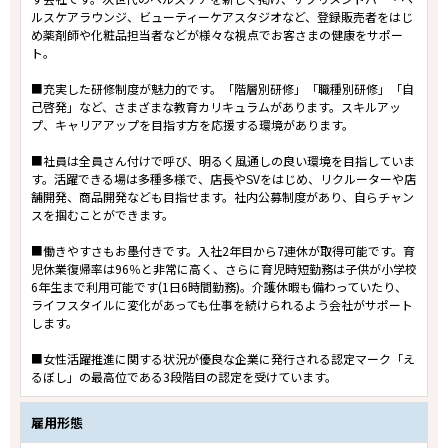
ルスケアラウンジ、ビューティーケアスタジオなど、登録販売者をはじ
め薬剤師や化粧品担当者などが様々な視点でお客さまの健康をサポー
ト。
■充実した研修制度が魅力的です。「階層別研修」「職種別研修」「自
己啓発」など、さまざまな教育カリキュラムがあります。スキルアッ
プ、キャリアアップを目指す方を応援する環境があります。
■社員は全員さん付けで呼び、明るく風通しの良い環境を目指していま
す。活躍できる場は多種多様で、店長やSVをはじめ、リクルーターや店
舗開発、商品開発なども目指せます。社内公募制度があり、自らチャン
スを掴むことができます。
■働きやすさもお墨付きです。入社2年目から7連休が取得可能です。育
児休業復帰率は96％と非常に高く、さらに育児時短勤務は子供が小学校
6年生まで利用可能です(1日6時間勤務)。介護休暇も備わっていたり、
ライフスタイルに変化があっても仕事を続けられるよう会社がサポート
します。
■女性活躍推進に関する状況が優良な企業に発行される認定マーク「え
るぼし」の最高位である3段階目の認定を受けています。
雇用形態