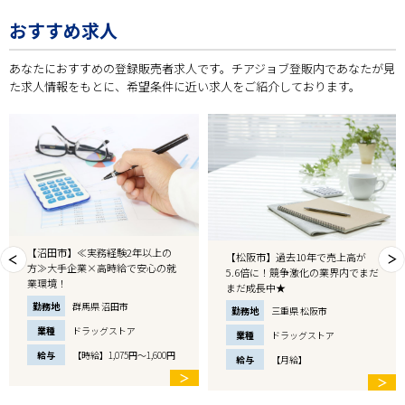
おすすめ求人
あなたにおすすめの登録販売者求人です。チアジョブ登販内であなたが見
た求人情報をもとに、希望条件に近い求人をご紹介しております。
【沼田市】≪実務経験2年以上の
【松阪市】過去10年で売上高が
方≫大手企業×高時給で安心の就
5.6倍に！競争激化の業界内でまだ
業環境！
まだ成長中★
勤務地
群馬県 沼田市
勤務地
三重県 松阪市
業種
ドラッグストア
業種
ドラッグストア
給与
【時給】1,075円～1,600円
給与
【月給】
＞
＞