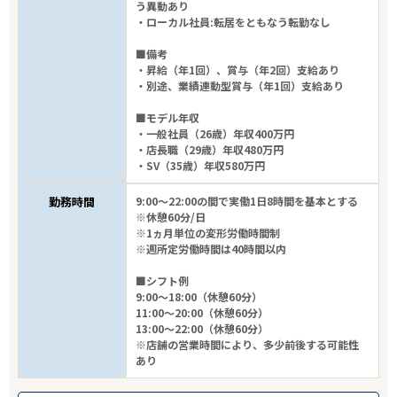
う異動あり
・ローカル社員:転居をともなう転勤なし
■備考
・昇給（年1回）、賞与（年2回）支給あり
・別途、業績連動型賞与（年1回）支給あり
■モデル年収
・一般社員（26歳）年収400万円
・店長職（29歳）年収480万円
・SV（35歳）年収580万円
勤務時間
9:00～22:00の間で実働1日8時間を基本とする
※休憩60分/日
※1ヵ月単位の変形労働時間制
※週所定労働時間は40時間以内
■シフト例
9:00～18:00（休憩60分）
11:00～20:00（休憩60分）
13:00～22:00（休憩60分）
※店舗の営業時間により、多少前後する可能性
あり