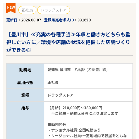
NEW
正社員
ドラッグストア
更新日
2026.08.07
登録販売者求人ID
331659
【豊川市】≪充実の各種手当≫年収と働き方どちらも重
視したい方に／環境や店舗の状況を把握した店舗づくり
ができる◎
勤務地
愛知県 豊川市
八幡駅 (名鉄豊川線)
雇用形態
正社員
業種
ドラッグストア
給与
【月給】210,000円～380,000円
※ご経験・勤務区分等により決定します
■勤務区分
・ナショナル社員:全国転勤あり
・リージョナル社員:一定地域内で転居をともな