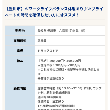
【豊川市】≪ワークライフバランス休暇あり♪≫プライ
こだわり条件
ベートの時間を確保したい方にオススメ！
フリーワード
勤務地
愛知県 豊川市
八幡駅 (名鉄豊川線)
雇用形態
正社員
業種
ドラッグストア
16
件
から検索する
給与
【月給】200,000円～300,000円
★想定年収：280万円～380万円
※これまでのご経験・希望等を考慮し決定しま
す
◆各種手当支給あり
勤務時間
店舗営業時間（例：9:00～22:00）に則してシフ
ト制、原則実働8時間/日
週平均40時間以内
休憩時間：法定通り
1ヶ月単位の変形労働時間制