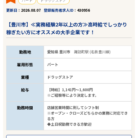
パート
ドラッグストア
更新日
2026.08.07
登録販売者求人ID
430956
【豊川市】≪実務経験2年以上の方≫高時給でしっかり
稼ぎたい方にオススメの大手企業です！
勤務地
愛知県 豊川市
諏訪町駅 (名鉄豊川線)
雇用形態
パート
業種
ドラッグストア
給与
【時給】1,141円～1,600円
※ご経験等により決定します。
勤務時間
店舗営業時間に則してシフト制
※オープン・クローズどちらかの業務に対応でき
る方
◆土日祝勤務できる方歓迎