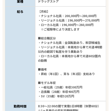
業種
ドラッグストア
給与
【月給】
・ナショナル社員：200,000円～280,000円
・リージョナル社員：196,000円～270,000円
・ローカル社員：196,000円～260,000円
※ご経験等により決定します
■総合職区分
・ナショナル社員：全国転勤あり、幹部候補生
・リージョナル社員：本拠地から車で片道4時間
以内の範囲で転居を伴う異動あり
・ローカル社員：本拠地から車で片道60分圏内
の勤務
■備考
・昇給（年1回）、賞与（年2回）支給あり
■モデル年収
・一般社員（25歳）年収300万円
・店長職（28歳）年収400万円
・SV（35歳）年収520万円
勤務時間
8:30～22:00の間で実働1日8時間（休憩60分）
※1ヵ月単位の変形労働時間制