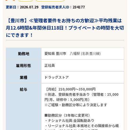
更新日
2026.07.29
登録販売者求人ID
234177
【豊川市】≪管理者要件をお持ちの方歓迎≫平均残業は
月12.6時間&年間休日118日！プライベートの時間を大切
にできます！
勤務地
愛知県 豊川市
八幡駅 (名鉄豊川線)
雇用形態
正社員
業種
ドラッグストア
給与
【月給】210,000円～350,000円
※別途、登録販売者手当あり（管理者：15,000
円/月、研修中：5,000円/月）
※ご経験・勤務区分等により決定します
■勤務区分（3年毎に変更可）
・ナショナル社員:全国転勤あり
・リージョナル社員:本拠地とその隣接県から概