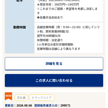
給与
★想定年収：280万円～380万円
※これまでのご経験・希望等を考慮し決定しま
す
◆各種手当支給あり
勤務時間
店舗営業時間（例：9:00～22:00）に則してシフ
ト制、原則実働8時間/日
週平均40時間以内
休憩時間：法定通り
エリアで探す
駅から探す
1ヶ月単位の変形労働時間制
営業時間は店舗により異なります
東海・近畿
詳細を見る
名鉄豊川線
この求人に問い合わせる
駅を選ぶ
業種
NEW
正社員
ドラッグストア
更新日
2026.08.06
登録販売者求人ID
299571
雇用形態