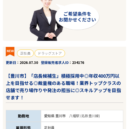
NEW
正社員
ドラッグストア
更新日
2026.07.30
登録販売者求人ID
234176
【豊川市】「店長候補生」積極採用中◎年収400万円以
上を目指せる◎裁量権のある職場！業界トップクラスの
店舗で売り場作りや発注の担当に◎スキルアップを目指
せます！
勤務地
愛知県 豊川市
八幡駅 (名鉄豊川線)
雇用形態
正社員