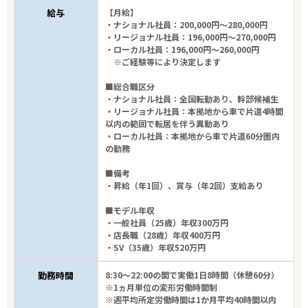
給与
【月給】
・ナショナル社員：200,000円～280,000円
・リージョナル社員：196,000円～270,000円
・ローカル社員：196,000円～260,000円
※ご経験等により決定します
■総合職区分
・ナショナル社員：全国転勤あり、幹部候補生
・リージョナル社員：本拠地から車で片道4時間
以内の範囲で転居を伴う異動あり
・ローカル社員：本拠地から車で片道60分圏内
の勤務
■備考
・昇給（年1回）、賞与（年2回）支給あり
■モデル年収
・一般社員（25歳）年収300万円
・店長職（28歳）年収400万円
・SV（35歳）年収520万円
勤務時間
8:30～22:00の間で実働1日8時間（休憩60分）
※1ヵ月単位の変形労働時間制
※週平均所定労働時間は1か月平均40時間以内