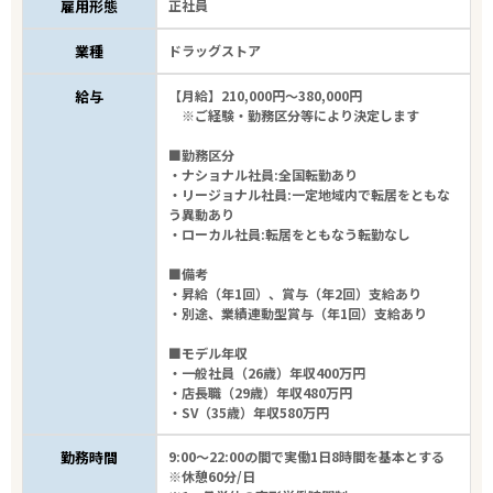
雇用形態
正社員
業種
ドラッグストア
給与
【月給】210,000円～380,000円
※ご経験・勤務区分等により決定します
■勤務区分
・ナショナル社員:全国転勤あり
・リージョナル社員:一定地域内で転居をともな
う異動あり
・ローカル社員:転居をともなう転勤なし
■備考
・昇給（年1回）、賞与（年2回）支給あり
・別途、業績連動型賞与（年1回）支給あり
■モデル年収
・一般社員（26歳）年収400万円
・店長職（29歳）年収480万円
・SV（35歳）年収580万円
勤務時間
9:00～22:00の間で実働1日8時間を基本とする
※休憩60分/日