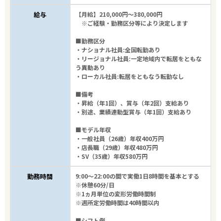
給与
【月給】210,000円～380,000円
※ご経験・勤務区分等により決定します
■勤務区分
・ナショナル社員:全国転勤あり
・リージョナル社員:一定地域内で転居をともな
う異動あり
・ローカル社員:転居をともなう転勤なし
■備考
・昇給（年1回）、賞与（年2回）支給あり
・別途、業績連動型賞与（年1回）支給あり
■モデル年収
・一般社員（26歳）年収400万円
・店長職（29歳）年収480万円
・SV（35歳）年収580万円
勤務時間
9:00～22:00の間で実働1日8時間を基本とする
※休憩60分/日
※1ヵ月単位の変形労働時間制
※週所定労働時間は40時間以内
■シフト例