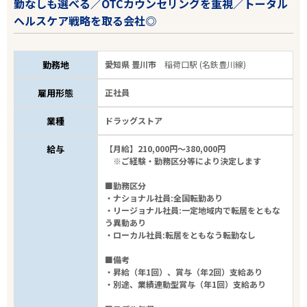
勤なしも選べる／OTCカウンセリングを重視／トータル
ヘルスケア戦略を取る会社◎
勤務地
愛知県 豊川市
稲荷口駅 (名鉄豊川線)
雇用形態
正社員
業種
ドラッグストア
給与
【月給】210,000円～380,000円
※ご経験・勤務区分等により決定します
■勤務区分
・ナショナル社員:全国転勤あり
・リージョナル社員:一定地域内で転居をともな
う異動あり
・ローカル社員:転居をともなう転勤なし
■備考
・昇給（年1回）、賞与（年2回）支給あり
・別途、業績連動型賞与（年1回）支給あり