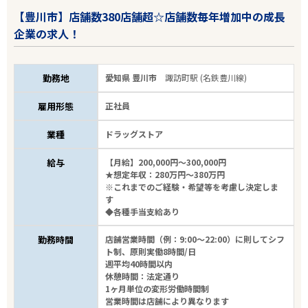
【豊川市】店舗数380店舗超☆店舗数毎年増加中の成長
企業の求人！
勤務地
愛知県 豊川市
諏訪町駅 (名鉄豊川線)
雇用形態
正社員
業種
ドラッグストア
給与
【月給】200,000円～300,000円
★想定年収：280万円～380万円
※これまでのご経験・希望等を考慮し決定しま
す
◆各種手当支給あり
勤務時間
店舗営業時間（例：9:00～22:00）に則してシフ
ト制、原則実働8時間/日
週平均40時間以内
休憩時間：法定通り
1ヶ月単位の変形労働時間制
営業時間は店舗により異なります