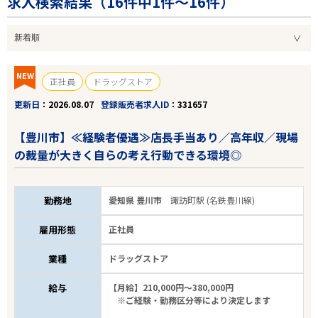
求人検索結果（
16
件中1件～16件）
NEW
正社員
ドラッグストア
更新日
2026.08.07
登録販売者求人ID
331657
【豊川市】≪経験者優遇≫店長手当あり／高年収／現場
の裁量が大きく自らの考え行動できる環境◎
勤務地
愛知県 豊川市
諏訪町駅 (名鉄豊川線)
雇用形態
正社員
業種
ドラッグストア
給与
【月給】210,000円～380,000円
※ご経験・勤務区分等により決定します