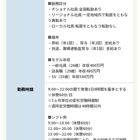
■勤務区分
・ナショナル社員:全国転勤あり
・リージョナル社員:一定地域内で転居をともな
う異動あり
・ローカル社員:転居をともなう転勤なし
■備考
・昇給（年1回）、賞与（年2回）支給あり
・別途、業績連動型賞与（年1回）支給あり
■モデル年収
・一般社員（26歳）年収400万円
・店長職（29歳）年収480万円
・SV（35歳）年収580万円
勤務時間
9:00～22:00の間で実働1日8時間を基本とする
※休憩60分/日
※1ヵ月単位の変形労働時間制
※週所定労働時間は40時間以内
■シフト例
9:00～18:00（休憩60分）
11:00～20:00（休憩60分）
13:00～22:00（休憩60分）
※店舗の営業時間により、多少前後する可能性