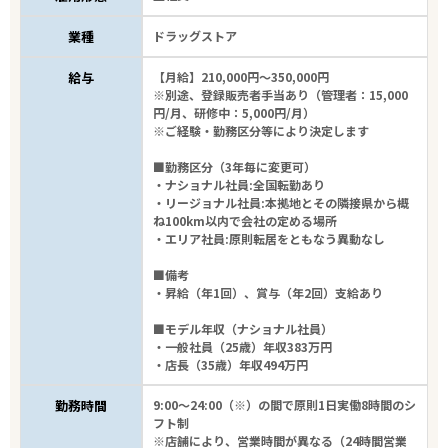
業種
ドラッグストア
給与
【月給】210,000円～350,000円
※別途、登録販売者手当あり（管理者：15,000
円/月、研修中：5,000円/月）
※ご経験・勤務区分等により決定します
■勤務区分（3年毎に変更可）
・ナショナル社員:全国転勤あり
・リージョナル社員:本拠地とその隣接県から概
ね100km以内で会社の定める場所
・エリア社員:原則転居をともなう異動なし
■備考
・昇給（年1回）、賞与（年2回）支給あり
■モデル年収（ナショナル社員）
・一般社員（25歳）年収383万円
・店長（35歳）年収494万円
勤務時間
9:00～24:00（※）の間で原則1日実働8時間のシ
フト制
※店舗により、営業時間が異なる（24時間営業