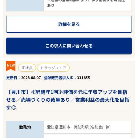
あり
詳細を見る
この求人に問い合わせる
NEW
正社員
ドラッグストア
更新日
2026.08.07
登録販売者求人ID
331655
【豊川市】≪昇給年1回≫評価を元に年収アップを目指
せる／売場づくりの裁量あり／営業利益の最大化を目指
す◎
勤務地
愛知県 豊川市
諏訪町駅 (名鉄豊川線)