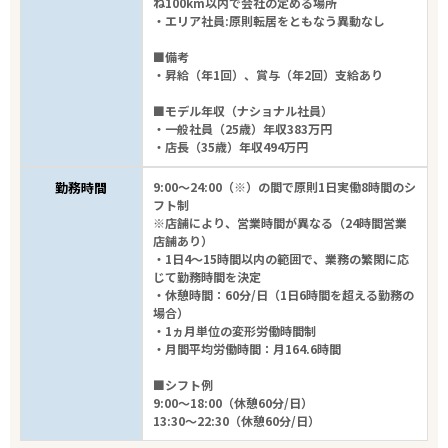
ね100km以内で会社の定める場所
・エリア社員:原則転居をともなう異動なし
■備考
・昇給（年1回）、賞与（年2回）支給あり
■モデル年収（ナショナル社員）
・一般社員（25歳）年収383万円
・店長（35歳）年収494万円
勤務時間
9:00～24:00（※）の間で原則1日実働8時間のシ
フト制
※店舗により、営業時間が異なる（24時間営業
店舗あり）
・1日4～15時間以内の範囲で、業務の繁閑に応
じて勤務時間を決定
・休憩時間：60分/日（1日6時間を超える勤務の
場合）
・1ヵ月単位の変形労働時間制
・月間平均労働時間：月164.6時間
■シフト例
9:00～18:00（休憩60分/日）
13:30～22:30（休憩60分/日）