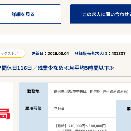
詳細を見る
この求人に問い合わせ
更新日
2026.08.04
登録販売者求人ID
431337
ラッグストア
間休日116日／残業少なめ≪月平均5時間以下≫
勤務地
静岡県 浜松市中央区
助信駅 (遠州鉄道鉄道線)
雇用形態
業
正社員
【月給】210,000円～380,000円
※ご経験・勤務区分等により決