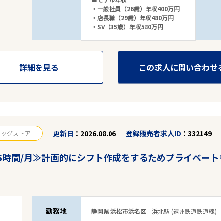
・一般社員（26歳）年収400万円
・店長職（29歳）年収480万円
・SV（35歳）年収580万円
詳細を見る
この求人に問い合わせ
更新日
2026.08.06
登録販売者求人ID
332149
ラッグストア
.6時間/月≫計画的にシフト作成をするためプライベー
勤務地
静岡県 浜松市浜名区
浜北駅 (遠州鉄道鉄道線)