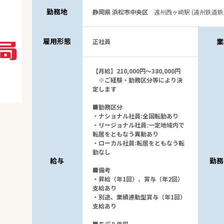
勤務地
静岡県 浜松市中央区
遠州西ヶ崎駅 (遠州鉄道鉄
雇用形態
業
正社員
【月給】210,000円～380,000円
※ご経験・勤務区分等により決
定します
■勤務区分
・ナショナル社員:全国転勤あり
・リージョナル社員:一定地域内で
転居をともなう異動あり
・ローカル社員:転居をともなう転
勤なし
給与
勤務
■備考
・昇給（年1回）、賞与（年2回）
支給あり
・別途、業績連動型賞与（年1回）
支給あり
■モデル年収