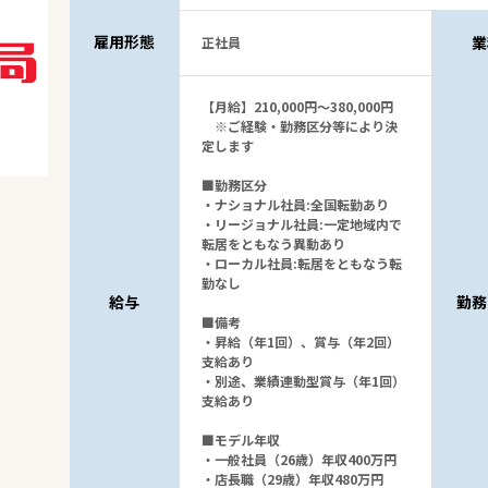
雇用形態
業
正社員
【月給】210,000円～380,000円
※ご経験・勤務区分等により決
定します
■勤務区分
・ナショナル社員:全国転勤あり
・リージョナル社員:一定地域内で
転居をともなう異動あり
・ローカル社員:転居をともなう転
勤なし
給与
勤務
■備考
・昇給（年1回）、賞与（年2回）
支給あり
・別途、業績連動型賞与（年1回）
支給あり
■モデル年収
・一般社員（26歳）年収400万円
・店長職（29歳）年収480万円