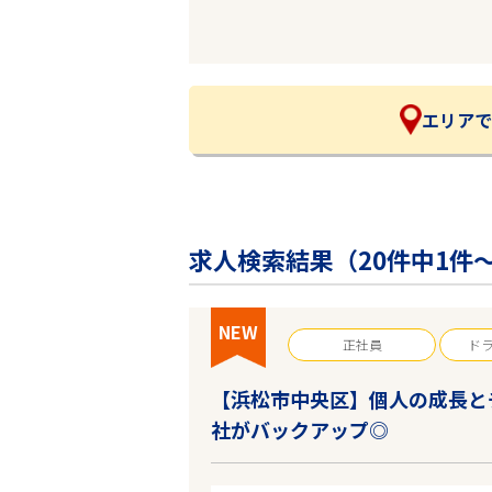
企業の皆様へ
会社概要
お問い合わせ
閉じる ×
エリアで
求人検索結果（
20
件中1件～
NEW
正社員
ド
【浜松市中央区】個人の成長と
社がバックアップ◎