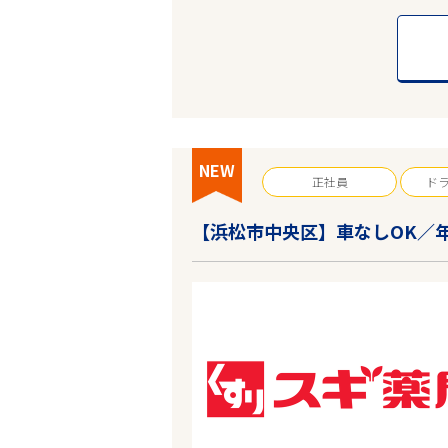
NEW
正社員
ド
【浜松市中央区】車なしOK／年