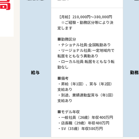
【月給】210,000円～380,000円
※ご経験・勤務区分等により決
定します
■勤務区分
・ナショナル社員:全国転勤あり
・リージョナル社員:一定地域内で
転居をともなう異動あり
・ローカル社員:転居をともなう転
勤なし
給与
勤務
■備考
・昇給（年1回）、賞与（年2回）
支給あり
・別途、業績連動型賞与（年1回）
支給あり
■モデル年収
・一般社員（26歳）年収400万円
・店長職（29歳）年収480万円
・SV（35歳）年収580万円
20
件
から検索する