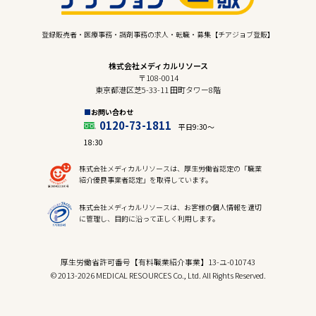
登録販売者・医療事務・調剤事務の求人・転職・募集【チアジョブ登販】
株式会社メディカルリソース
〒108-0014
東京都港区芝5-33-11 田町タワー8階
お問い合わせ
0120-73-1811
平日9:30〜
18:30
株式会社メディカルリソースは、厚生労働省認定の「職業
紹介優良事業者認定」を取得しています。
株式会社メディカルリソースは、お客様の個人情報を適切
に管理し、目的に沿って正しく利用します。
厚生労働省許可番号【有料職業紹介事業】13-ユ-010743
© 2013-2026 MEDICAL RESOURCES Co., Ltd. All Rights Reserved.