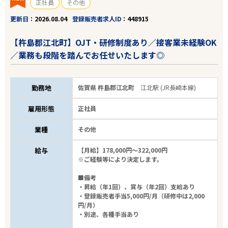
正社員
その他
更新日
2026.08.04
登録販売者求人ID
448915
【杵島郡江北町】OJT・研修制度あり／接客業未経験OK
／業務も段階を踏んでお任せいたします◎
勤務地
佐賀県 杵島郡江北町
江北駅 (JR長崎本線)
雇用形態
正社員
業種
その他
給与
【月給】178,000円～322,000円
※ご経験等により決定します。
■備考
・昇給（年1回）、賞与（年2回）支給あり
・登録販売者手当5,000円/月（研修中は2,000
円/月）
・別途、各種手当あり