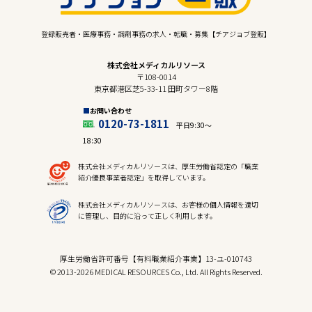
登録販売者・医療事務・調剤事務の求人・転職・募集【チアジョブ登販】
株式会社メディカルリソース
〒108-0014
東京都港区芝5-33-11 田町タワー8階
お問い合わせ
0120-73-1811
平日9:30〜
18:30
株式会社メディカルリソースは、厚生労働省認定の「職業
紹介優良事業者認定」を取得しています。
株式会社メディカルリソースは、お客様の個人情報を適切
に管理し、目的に沿って正しく利用します。
厚生労働省許可番号【有料職業紹介事業】13-ユ-010743
© 2013-2026 MEDICAL RESOURCES Co., Ltd. All Rights Reserved.