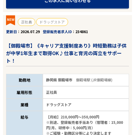
この求人に問い合わせる
NEW
正社員
ドラッグストア
更新日
2026.07.29
登録販売者求人ID
234861
【御殿場市】《キャリア支援制度あり》時短勤務は子供
が中学1年生まで取得OK♪仕事と育児の両立をサポー
ト！
勤務地
静岡県 御殿場市
御殿場駅 (JR御殿場線)
雇用形態
正社員
業種
ドラッグストア
給与
【月給】210,000円～350,000円
※別途、登録販売者手当あり（管理者：15,000
円/月、研修中：5,000円/月）
※ご経験・勤務区分等により決定します