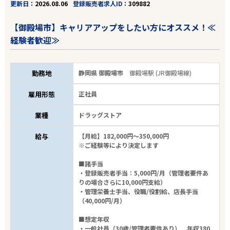
更新日
2026.08.06
登録販売者求人ID
309882
【御殿場市】キャリアアップをしたい方にオススメ！≪
経験者歓迎≫
勤務地
静岡県 御殿場市
御殿場駅 (JR御殿場線)
雇用形態
正社員
業種
ドラッグストア
給与
【月給】182,000円～350,000円
※ご経験等により決定します
■諸手当
・登録販売者手当：5,000円/月（管理者要件あ
りの場合さらに10,000円支給）
・管理栄養士手当、役職/役割給、店長手当
（40,000円/月）
■想定年収
・一般社員（30歳/管理者要件あり） 年収380