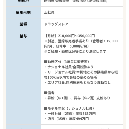
勤務地
静岡県 御殿場市
御殿場駅 (JR御殿場線)
雇用形態
正社員
業種
ドラッグストア
給与
【月給】210,000円～350,000円
※別途、登録販売者手当あり（管理者：15,000
円/月、研修中：5,000円/月）
※ご経験・勤務区分等により決定します
エリアで探す
駅から探す
■勤務区分（3年毎に変更可）
・ナショナル社員:全国転勤あり
・リージョナル社員:本拠地とその隣接県から概
静岡
ね100km以内で会社の定める場所
・エリア社員:原則転居をともなう異動なし
御殿場市
■備考
・昇給（年1回）、賞与（年2回）支給あり
業種
■モデル年収（ナショナル社員）
・一般社員（25歳）年収383万円
雇用形態
・店長（35歳）年収494万円