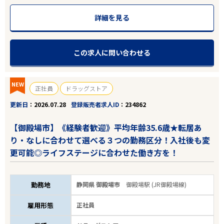
詳細を見る
この求人に問い合わせる
NEW
正社員
ドラッグストア
更新日
2026.07.28
登録販売者求人ID
234862
【御殿場市】《経験者歓迎》平均年齢35.6歳★転居あ
り・なしに合わせて選べる３つの勤務区分！入社後も変
更可能◎ライフステージに合わせた働き方を！
勤務地
静岡県 御殿場市
御殿場駅 (JR御殿場線)
雇用形態
正社員