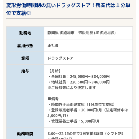
変形労働時間制の無いドラッグストア！残業代は１分単
位で支給◎
勤務地
静岡県 御殿場市
御殿場駅 (JR御殿場線)
雇用形態
正社員
業種
ドラッグストア
給与
【月給】
・全国社員：245,000円～384,000円
・地域社員：220,500円～346,000円
※ご経験等により決定します
■備考
・時間外手当別途支給（1分単位で支給）
・登録販売者手当：20,000円/月（法定研修中は
5,000円/月）
・管理栄養士手当：5,000円/月
勤務時間
8:00～22:15の間で1日実働8時間（シフト制）
※休憩60分/日