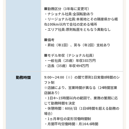
■勤務区分（3年毎に変更可）
・ナショナル社員:全国転勤あり
・リージョナル社員:本拠地とその隣接県から概
ね100km以内で会社の定める場所
・エリア社員:原則転居をともなう異動なし
■備考
・昇給（年1回）、賞与（年2回）支給あり
■モデル年収（ナショナル社員）
・一般社員（25歳）年収383万円
・店長（35歳）年収494万円
勤務時間
9:00～24:00（※）の間で原則1日実働8時間のシ
フト制
※店舗により、営業時間が異なる（24時間営業
店舗あり）
・1日4～15時間以内の範囲で、業務の繁閑に応
じて勤務時間を決定
・休憩時間：60分/日（1日6時間を超える勤務の
場合）
・1ヵ月単位の変形労働時間制
・月間平均労働時間：月164.6時間