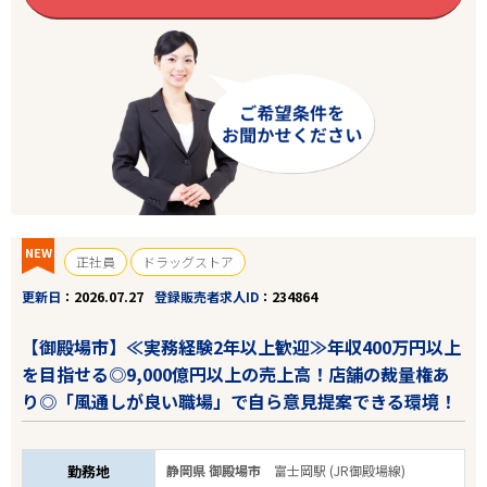
NEW
正社員
ドラッグストア
更新日
2026.07.27
登録販売者求人ID
234864
【御殿場市】≪実務経験2年以上歓迎≫年収400万円以上
を目指せる◎9,000億円以上の売上高！店舗の裁量権あ
り◎「風通しが良い職場」で自ら意見提案できる環境！
勤務地
静岡県 御殿場市
富士岡駅 (JR御殿場線)