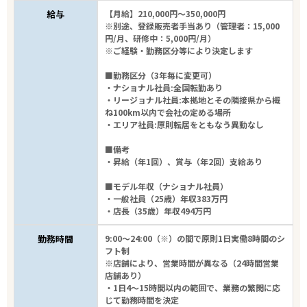
給与
【月給】210,000円～350,000円
※別途、登録販売者手当あり（管理者：15,000
円/月、研修中：5,000円/月）
※ご経験・勤務区分等により決定します
■勤務区分（3年毎に変更可）
・ナショナル社員:全国転勤あり
・リージョナル社員:本拠地とその隣接県から概
ね100km以内で会社の定める場所
・エリア社員:原則転居をともなう異動なし
■備考
・昇給（年1回）、賞与（年2回）支給あり
■モデル年収（ナショナル社員）
・一般社員（25歳）年収383万円
・店長（35歳）年収494万円
勤務時間
9:00～24:00（※）の間で原則1日実働8時間のシ
フト制
※店舗により、営業時間が異なる（24時間営業
店舗あり）
・1日4～15時間以内の範囲で、業務の繁閑に応
じて勤務時間を決定