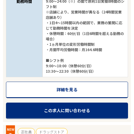
勤務時間
9:00～24:00（※）の間で原則1日実働8時間のシ
こだわり条件
フト制
※店舗により、営業時間が異なる（24時間営業
店舗あり）
フリーワード
・1日4～15時間以内の範囲で、業務の繁閑に応
じて勤務時間を決定
・休憩時間：60分/日（1日6時間を超える勤務の
場合）
・1ヵ月単位の変形労働時間制
・月間平均労働時間：月164.6時間
11
件
から検索する
■シフト例
9:00～18:00（休憩60分/日）
13:30～22:30（休憩60分/日）
詳細を見る
この求人に問い合わせる
NEW
正社員
ドラッグストア