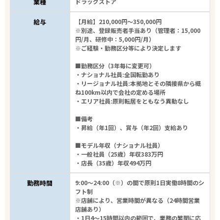
業種
ドラッグストア
給与
【月給】210,000円～350,000円
※別途、登録販売者手当あり（管理者：15,000
円/月、研修中：5,000円/月）
※ご経験・勤務区分等により決定します
■勤務区分（3年毎に変更可）
・ナショナル社員:全国転勤あり
・リージョナル社員:本拠地とその隣接県から概
ね100km以内で会社の定める場所
・エリア社員:原則転居をともなう異動なし
■備考
・昇給（年1回）、賞与（年2回）支給あり
■モデル年収（ナショナル社員）
・一般社員（25歳）年収383万円
・店長（35歳）年収494万円
勤務時間
9:00～24:00（※）の間で原則1日実働8時間のシ
フト制
※店舗により、営業時間が異なる（24時間営業
店舗あり）
・1日4～15時間以内の範囲で、業務の繁閑に応