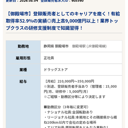
更新日
2026.08.04
登録販売者求人ID
605560
【御殿場市】登録販売者としてのキャリアを磨く！有給
取得率52.9％の実績◎売上高9,000億円以上！業界トッ
プクラスの研修支援制度で知識習得！
勤務地
静岡県 御殿場市
御殿場駅 (JR御殿場線)
雇用形態
正社員
業種
ドラッグストア
給与
【月給】210,000円～350,000円
※別途、登録販売者手当あり（管理者：15,000
円/月、研修中：5,000円/月）
※ご経験・勤務区分等により決定します
■勤務区分（3年毎に変更可）
・ナショナル社員:全国転勤あり
・リージョナル社員:本拠地とその隣接県から概
ね100km以内で会社の定める場所
・エリア社員:原則転居をともなう異動なし