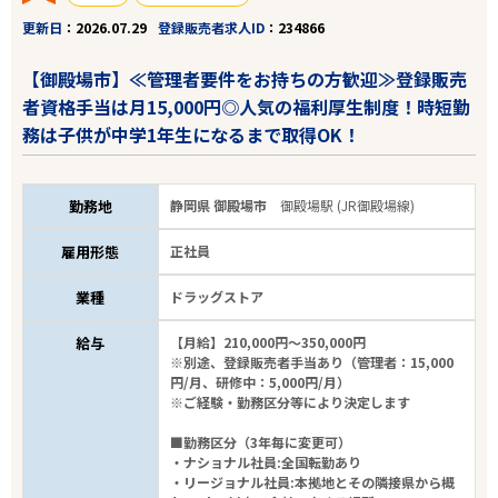
更新日
2026.07.29
登録販売者求人ID
234866
【御殿場市】≪管理者要件をお持ちの方歓迎≫登録販売
者資格手当は月15,000円◎人気の福利厚生制度！時短勤
務は子供が中学1年生になるまで取得OK！
勤務地
静岡県 御殿場市
御殿場駅 (JR御殿場線)
雇用形態
正社員
業種
ドラッグストア
給与
【月給】210,000円～350,000円
※別途、登録販売者手当あり（管理者：15,000
円/月、研修中：5,000円/月）
※ご経験・勤務区分等により決定します
■勤務区分（3年毎に変更可）
・ナショナル社員:全国転勤あり
・リージョナル社員:本拠地とその隣接県から概