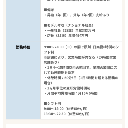
■備考
・昇給（年1回）、賞与（年2回）支給あり
■モデル年収（ナショナル社員）
・一般社員（25歳）年収383万円
・店長（35歳）年収494万円
勤務時間
9:00～24:00（※）の間で原則1日実働8時間のシ
フト制
※店舗により、営業時間が異なる（24時間営業
店舗あり）
・1日4～15時間以内の範囲で、業務の繁閑に応
じて勤務時間を決定
・休憩時間：60分/日（1日6時間を超える勤務の
場合）
・1ヵ月単位の変形労働時間制
・月間平均労働時間：月164.6時間
■シフト例
9:00～18:00（休憩60分/日）
13:30～22:30（休憩60分/日）