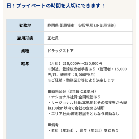
日！プライベートの時間を大切にできます！
勤務地
静岡県 御殿場市
御殿場駅 (JR御殿場線)
雇用形態
正社員
業種
ドラッグストア
給与
【月給】210,000円～350,000円
※別途、登録販売者手当あり（管理者：15,000
円/月、研修中：5,000円/月）
※ご経験・勤務区分等により決定します
■勤務区分（3年毎に変更可）
・ナショナル社員:全国転勤あり
・リージョナル社員:本拠地とその隣接県から概
ね100km以内で会社の定める場所
・エリア社員:原則転居をともなう異動なし
■備考
・昇給（年1回）、賞与（年2回）支給あり