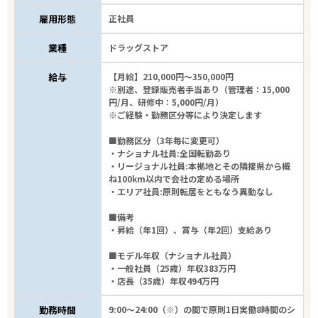
雇用形態
正社員
業種
ドラッグストア
給与
【月給】210,000円～350,000円
※別途、登録販売者手当あり（管理者：15,000
円/月、研修中：5,000円/月）
※ご経験・勤務区分等により決定します
■勤務区分（3年毎に変更可）
・ナショナル社員:全国転勤あり
・リージョナル社員:本拠地とその隣接県から概
ね100km以内で会社の定める場所
・エリア社員:原則転居をともなう異動なし
■備考
・昇給（年1回）、賞与（年2回）支給あり
■モデル年収（ナショナル社員）
・一般社員（25歳）年収383万円
・店長（35歳）年収494万円
勤務時間
9:00～24:00（※）の間で原則1日実働8時間のシ