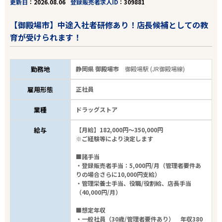
更新日
2026.08.06
登録販売者求人ID
309881
【御殿場市】中途入社者研修あり！店長候補としての教
育が受けられます！
勤務地
静岡県 御殿場市
御殿場駅 (JR御殿場線)
雇用形態
正社員
業種
ドラッグストア
給与
【月給】182,000円～350,000円
※ご経験等により決定します
■諸手当
・登録販売者手当：5,000円/月（管理者要件あ
りの場合さらに10,000円支給）
・管理栄養士手当、役職/役割給、店長手当
（40,000円/月）
■想定年収
・一般社員（30歳/管理者要件あり） 年収380