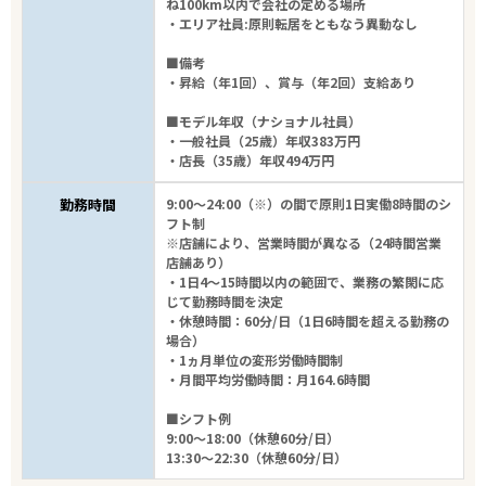
ね100km以内で会社の定める場所
・エリア社員:原則転居をともなう異動なし
■備考
・昇給（年1回）、賞与（年2回）支給あり
■モデル年収（ナショナル社員）
・一般社員（25歳）年収383万円
・店長（35歳）年収494万円
勤務時間
9:00～24:00（※）の間で原則1日実働8時間のシ
フト制
※店舗により、営業時間が異なる（24時間営業
店舗あり）
・1日4～15時間以内の範囲で、業務の繁閑に応
じて勤務時間を決定
・休憩時間：60分/日（1日6時間を超える勤務の
場合）
・1ヵ月単位の変形労働時間制
・月間平均労働時間：月164.6時間
■シフト例
9:00～18:00（休憩60分/日）
13:30～22:30（休憩60分/日）