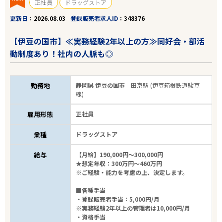
正社員
ドラッグストア
更新日
2026.08.03
登録販売者求人ID
348376
【伊豆の国市】≪実務経験2年以上の方≫同好会・部活
動制度あり！社内の人脈も◎
勤務地
静岡県 伊豆の国市
田京駅 (伊豆箱根鉄道駿豆
線)
雇用形態
正社員
業種
ドラッグストア
給与
【月給】190,000円～300,000円
★想定年収：300万円～460万円
※ご経験・能力を考慮の上、決定します。
■各種手当
・登録販売者手当：5,000円/月
※実務経験2年以上の管理者は10,000円/月
・資格手当