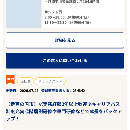
・月間平均労働時間：月164.6時間
エリアで探す
駅から探す
■シフト例
9:00～18:00（休憩60分/日）
13:30～22:30（休憩60分/日）
静岡
詳細を見る
伊豆の国市
業種
この求人に問い合わせる
雇用形態
NEW
正社員
ドラッグストア
こだわり条件
更新日
2026.07.28
登録販売者求人ID
234842
【伊豆の国市】≪実務経験2年以上歓迎≫キャリアパス
フリーワード
制度充実◎階層別研修や専門研修などで成長をバックア
ップ！