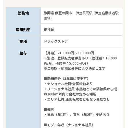
勤務地
静岡県 伊豆の国市
伊豆長岡駅 (伊豆箱根鉄道駿
豆線)
雇用形態
正社員
業種
ドラッグストア
給与
【月給】210,000円～350,000円
※別途、登録販売者手当あり（管理者：15,000
円/月、研修中：5,000円/月）
※ご経験・勤務区分等により決定します
■勤務区分（3年毎に変更可）
・ナショナル社員:全国転勤あり
・リージョナル社員:本拠地とその隣接県から概
ね100km以内で会社の定める場所
・エリア社員:原則転居をともなう異動なし
■備考
・昇給（年1回）、賞与（年2回）支給あり
■モデル年収（ナショナル社員）