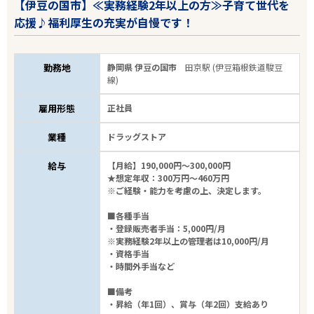
【伊豆の国市】≪実務経験2年以上の方≫子育て世代を
応援♪福利厚生の充実が自慢です！
勤務地
静岡県 伊豆の国市
田京駅 (伊豆箱根鉄道駿豆
線)
雇用形態
正社員
業種
ドラッグストア
給与
【月給】190,000円～300,000円
★想定年収：300万円～460万円
※ご経験・能力を考慮の上、決定します。
■各種手当
・登録販売者手当：5,000円/月
※実務経験2年以上の管理者は10,000円/月
・資格手当
・時間外手当など
■備考
・昇給（年1回）、賞与（年2回）支給あり