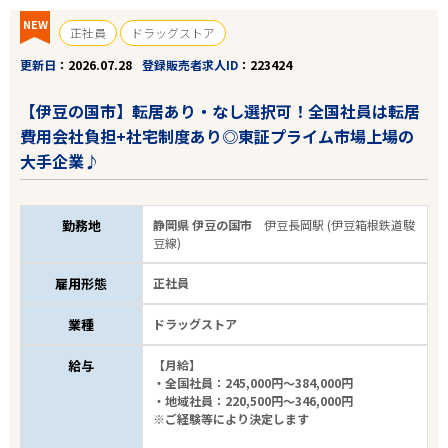
NEW
正社員
ドラッグストア
更新日
2026.07.28
登録販売者求人ID
223424
【伊豆の国市】転居あり・なし選択可！全国社員は転居
費用会社負担+社宅制度あり◎東証プライム市場上場の
大手企業♪
勤務地
静岡県 伊豆の国市
伊豆長岡駅 (伊豆箱根鉄道駿
豆線)
雇用形態
正社員
業種
ドラッグストア
給与
【月給】
・全国社員：245,000円～384,000円
・地域社員：220,500円～346,000円
※ご経験等により決定します