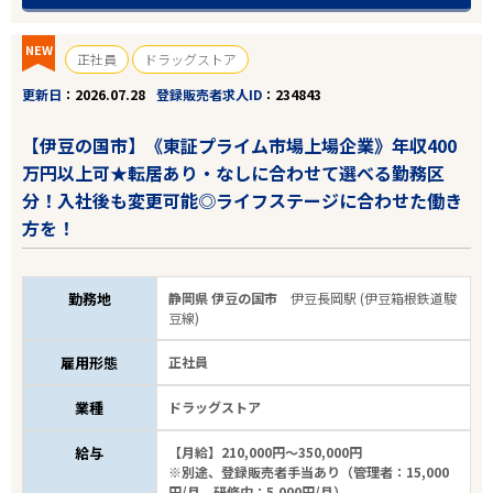
NEW
正社員
ドラッグストア
更新日
2026.07.28
登録販売者求人ID
234843
【伊豆の国市】《東証プライム市場上場企業》年収400
万円以上可★転居あり・なしに合わせて選べる勤務区
分！入社後も変更可能◎ライフステージに合わせた働き
方を！
勤務地
静岡県 伊豆の国市
伊豆長岡駅 (伊豆箱根鉄道駿
豆線)
雇用形態
正社員
業種
ドラッグストア
給与
【月給】210,000円～350,000円
※別途、登録販売者手当あり（管理者：15,000
円/月、研修中：5,000円/月）