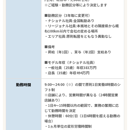
※ご経験・勤務区分等により決定します
■勤務区分（3年毎に変更可）
・ナショナル社員:全国転勤あり
・リージョナル社員:本拠地とその隣接県から概
ね100km以内で会社の定める場所
・エリア社員:原則転居をともなう異動なし
■備考
・昇給（年1回）、賞与（年2回）支給あり
■モデル年収（ナショナル社員）
・一般社員（25歳）年収383万円
・店長（35歳）年収494万円
勤務時間
9:00～24:00（※）の間で原則1日実働8時間のシ
フト制
※店舗により、営業時間が異なる（24時間営業
店舗あり）
・1日4～15時間以内の範囲で、業務の繁閑に応
じて勤務時間を決定
・休憩時間：60分/日（1日6時間を超える勤務の
場合）
・1ヵ月単位の変形労働時間制