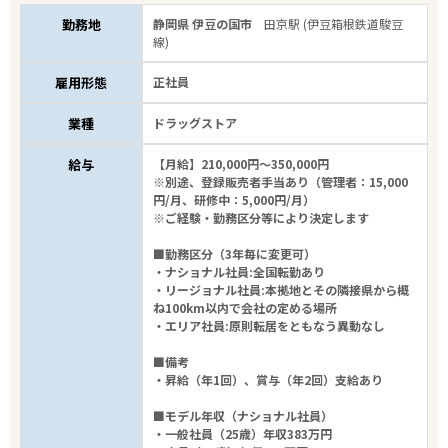
勤務地
静岡県 伊豆の国市
田京駅 (伊豆箱根鉄道駿豆
6
件
から検索する
線)
雇用形態
正社員
業種
ドラッグストア
給与
【月給】210,000円～350,000円
※別途、登録販売者手当あり（管理者：15,000
円/月、研修中：5,000円/月）
※ご経験・勤務区分等により決定します
■勤務区分（3年毎に変更可）
・ナショナル社員:全国転勤あり
・リージョナル社員:本拠地とその隣接県から概
ね100km以内で会社の定める場所
・エリア社員:原則転居をともなう異動なし
■備考
・昇給（年1回）、賞与（年2回）支給あり
■モデル年収（ナショナル社員）
・一般社員（25歳）年収383万円