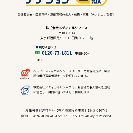
登録販売者・医療事務・調剤事務の求人・転職・募集【チアジョブ登販】
株式会社メディカルリソース
〒108-0014
東京都港区芝5-33-11 田町タワー8階
お問い合わせ
0120-73-1811
平日9:30〜
18:30
株式会社メディカルリソースは、厚生労働省認定の「職業
紹介優良事業者認定」を取得しています。
株式会社メディカルリソースは、お客様の個人情報を適切
に管理し、目的に沿って正しく利用します。
厚生労働省許可番号【有料職業紹介事業】13-ユ-010743
© 2013-2026 MEDICAL RESOURCES Co., Ltd. All Rights Reserved.