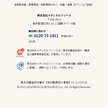
登録販売者・医療事務・調剤事務の求人・転職・募集【チアジョブ登販】
株式会社メディカルリソース
〒108-0014
東京都港区芝5-33-11 田町タワー8階
お問い合わせ
0120-73-1811
平日9:30〜
18:30
株式会社メディカルリソースは、厚生労働省認定の「職業
紹介優良事業者認定」を取得しています。
株式会社メディカルリソースは、お客様の個人情報を適切
に管理し、目的に沿って正しく利用します。
厚生労働省許可番号【有料職業紹介事業】13-ユ-010743
© 2013-2026 MEDICAL RESOURCES Co., Ltd. All Rights Reserved.