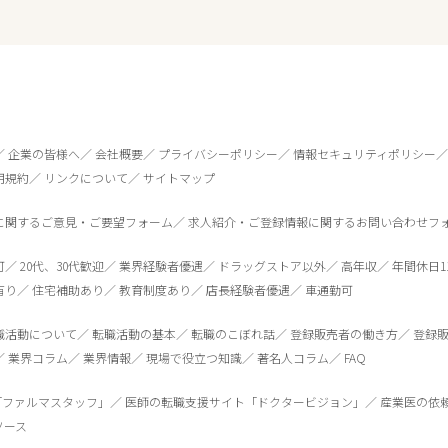
企業の皆様へ
会社概要
プライバシーポリシー
情報セキュリティポリシー
用規約
リンクについて
サイトマップ
に関するご意見・ご要望フォーム
求人紹介・ご登録情報に関するお問い合わせフ
可
20代、30代歓迎
業界経験者優遇
ドラッグストア以外
高年収
年間休日1
有り
住宅補助あり
教育制度あり
店長経験者優遇
車通勤可
0
件
から検索する
職活動について
転職活動の基本
転職のこぼれ話
登録販売者の働き方
登録
業界コラム
業界情報
現場で役立つ知識
著名人コラム
FAQ
「ファルマスタッフ」
医師の転職支援サイト「ドクタービジョン」
産業医の依
ソース