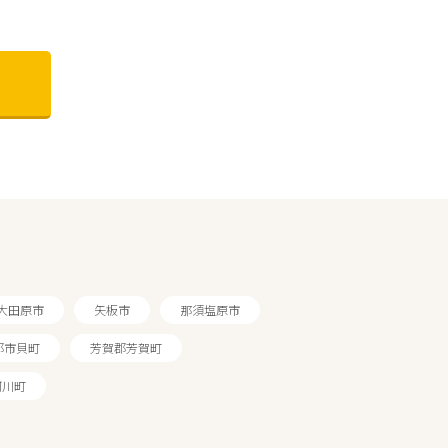
大田原市
矢板市
那須塩原市
郡市貝町
芳賀郡芳賀町
珂川町