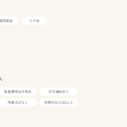
調剤薬局
その他
す。
転居費用会社負担
住宅補助あり
残業ほぼなし
年間休日115日以上