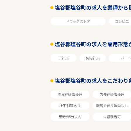
塩谷郡塩谷町の求人を業種から
ドラッグストア
コンビニ
塩谷郡塩谷町の求人を雇用形態
正社員
契約社員
パー
エリアで探す
塩谷郡塩谷町の求人をこだわり
栃木
業界経験者優遇
店長経験者優遇
社宅制度あり
転居を伴う異動なし
塩谷郡塩谷町
駅徒歩5分以内
未経験者可
業種