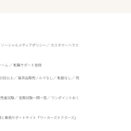
ソーシャルメディアポリシー
カスタマーハラス
ォーム
転職サポート登録
15日以上
推奨品販売ノルマなし
転勤なし
残
販売者試験
登販試験一問一答
ワンポイントおく
頼と業務サポートサイト『ワーカーズドクターズ』