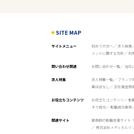
雇用形態
年間休日115日以上
SITE MAP
サイトメニュー
初めての方へ
求人検索
フリーワード
メントに関する方針
利
問い合わせ関連
お問い合わせ一覧
当社
求人特集
求人特集一覧
ブランク
業ほぼなし
正社員登用
お役立ちコンテンツ
お役立ちコンテンツ
転
すり成分
転職成功事例
関連サイト
薬剤師の転職支援サイト
株式会社メディカルリ