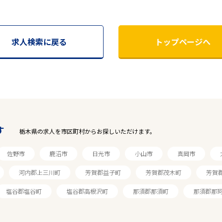
求人検索に戻る
トップページへ
す
栃木県の求人を市区町村からお探しいただけます。
佐野市
鹿沼市
日光市
小山市
真岡市
河内郡上三川町
芳賀郡益子町
芳賀郡茂木町
芳賀
塩谷郡塩谷町
塩谷郡高根沢町
那須郡那須町
那須郡那