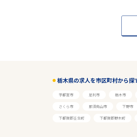
栃木県の求人を市区町村から探
宇都宮市
足利市
栃木市
さくら市
那須烏山市
下野市
下都賀郡壬生町
下都賀郡野木町