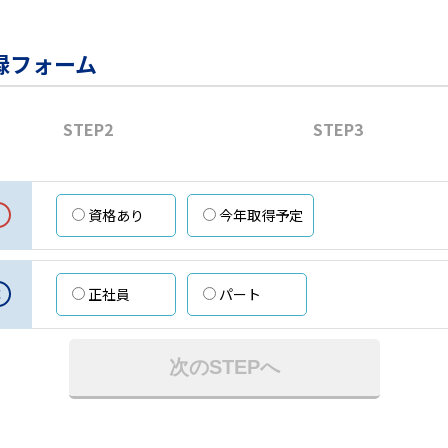
録フォーム
STEP2
STEP3
資格あり
今年取得予定
意
正社員
パート
次のSTEPへ