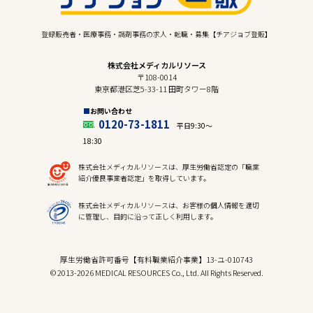
登録販売者・医療事務・調剤事務の求人・転職・募集【チアジョブ登販】
株式会社メディカルリソース
〒108-0014
東京都港区芝5-33-11 田町タワー8階
お問い合わせ
0120-73-1811
平日9:30〜
18:30
株式会社メディカルリソースは、厚生労働省認定の「職業
紹介優良事業者認定」を取得しています。
株式会社メディカルリソースは、お客様の個人情報を適切
に管理し、目的に沿って正しく利用します。
厚生労働省許可番号【有料職業紹介事業】13-ユ-010743
© 2013-2026 MEDICAL RESOURCES Co., Ltd. All Rights Reserved.