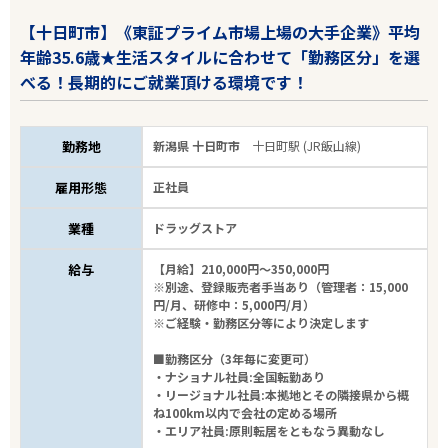
【十日町市】《東証プライム市場上場の大手企業》平均
年齢35.6歳★生活スタイルに合わせて「勤務区分」を選
べる！長期的にご就業頂ける環境です！
勤務地
新潟県 十日町市
十日町駅 (JR飯山線)
雇用形態
正社員
業種
ドラッグストア
給与
【月給】210,000円～350,000円
※別途、登録販売者手当あり（管理者：15,000
円/月、研修中：5,000円/月）
※ご経験・勤務区分等により決定します
■勤務区分（3年毎に変更可）
・ナショナル社員:全国転勤あり
・リージョナル社員:本拠地とその隣接県から概
ね100km以内で会社の定める場所
・エリア社員:原則転居をともなう異動なし