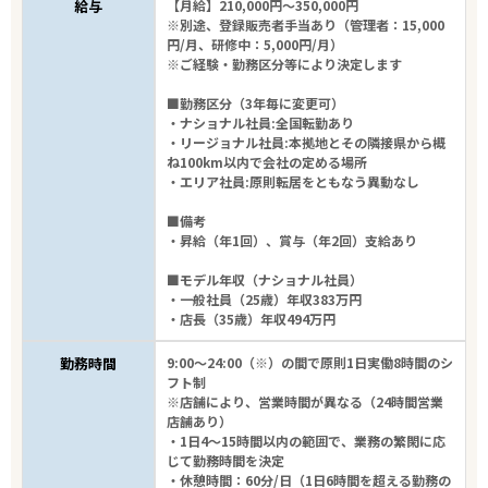
給与
【月給】210,000円～350,000円
※別途、登録販売者手当あり（管理者：15,000
円/月、研修中：5,000円/月）
フリーワード
※ご経験・勤務区分等により決定します
■勤務区分（3年毎に変更可）
・ナショナル社員:全国転勤あり
・リージョナル社員:本拠地とその隣接県から概
ね100km以内で会社の定める場所
4
件
から検索する
・エリア社員:原則転居をともなう異動なし
■備考
・昇給（年1回）、賞与（年2回）支給あり
■モデル年収（ナショナル社員）
・一般社員（25歳）年収383万円
・店長（35歳）年収494万円
勤務時間
9:00～24:00（※）の間で原則1日実働8時間のシ
フト制
※店舗により、営業時間が異なる（24時間営業
店舗あり）
・1日4～15時間以内の範囲で、業務の繁閑に応
じて勤務時間を決定
・休憩時間：60分/日（1日6時間を超える勤務の