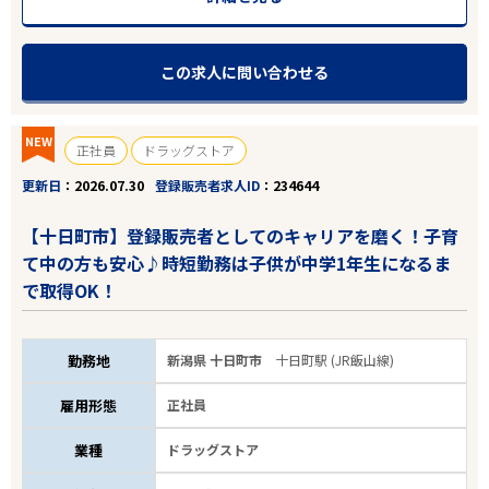
この求人に問い合わせる
NEW
正社員
ドラッグストア
エリアで探す
駅から探す
更新日
2026.07.30
登録販売者求人ID
234644
【十日町市】登録販売者としてのキャリアを磨く！子育
新潟
て中の方も安心♪時短勤務は子供が中学1年生になるま
で取得OK！
十日町市
勤務地
新潟県 十日町市
十日町駅 (JR飯山線)
業種
雇用形態
正社員
雇用形態
業種
ドラッグストア
住宅補助あり