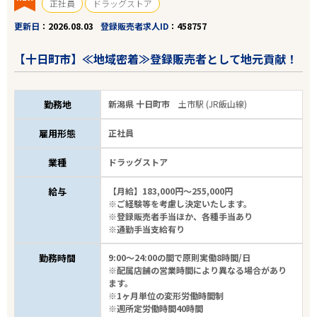
正社員
ドラッグストア
更新日
2026.08.03
登録販売者求人ID
458757
【十日町市】≪地域密着≫登録販売者として地元貢献！
勤務地
新潟県 十日町市
土市駅 (JR飯山線)
雇用形態
正社員
業種
ドラッグストア
給与
【月給】183,000円～255,000円
※ご経験等を考慮し決定いたします。
※登録販売者手当ほか、各種手当あり
※通勤手当支給有り
勤務時間
9:00～24:00の間で原則実働8時間/日
※配属店舗の営業時間により異なる場合があり
ます。
※1ヶ月単位の変形労働時間制
※週所定労働時間40時間