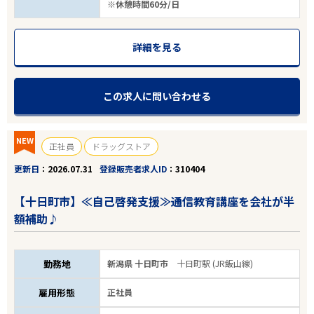
※休憩時間60分/日
詳細を見る
この求人に問い合わせる
NEW
正社員
ドラッグストア
更新日
2026.07.31
登録販売者求人ID
310404
【十日町市】≪自己啓発支援≫通信教育講座を会社が半
額補助♪
勤務地
新潟県 十日町市
十日町駅 (JR飯山線)
雇用形態
正社員