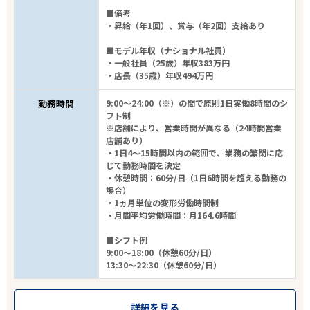
■備考
・昇給（年1回）、賞与（年2回）支給あり
■モデル年収（ナショナル社員）
・一般社員（25歳）年収383万円
・店長（35歳）年収494万円
勤務時間
9:00～24:00（※）の間で原則1日実働8時間のシ
フト制
※店舗により、営業時間が異なる（24時間営業
店舗あり）
・1日4～15時間以内の範囲で、業務の繁閑に応
じて勤務時間を決定
・休憩時間：60分/日（1日6時間を超える勤務の
場合）
・1ヵ月単位の変形労働時間制
・月間平均労働時間：月164.6時間
■シフト例
9:00～18:00（休憩60分/日）
13:30～22:30（休憩60分/日）
詳細を見る