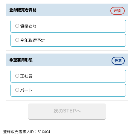
登録販売者資格
必須
資格あり
今年取得予定
希望雇用形態
任意
正社員
パート
次のSTEPへ
登録販売者求人ID：310404