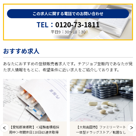
この求人に関する電話でのお問い合わせ
TEL：
0120-73-1811
平日9：30～18：30
おすすめ求人
あなたにおすすめの登録販売者求人です。チアジョブ登販内であなたが見
た求人情報をもとに、希望条件に近い求人をご紹介しております。
【愛知郡東郷町】＜経験者積極採
【大和高田市】ファミリーマート
用中＞年間休日118日&5連休取得
一体型ドラッグストア／転居なし