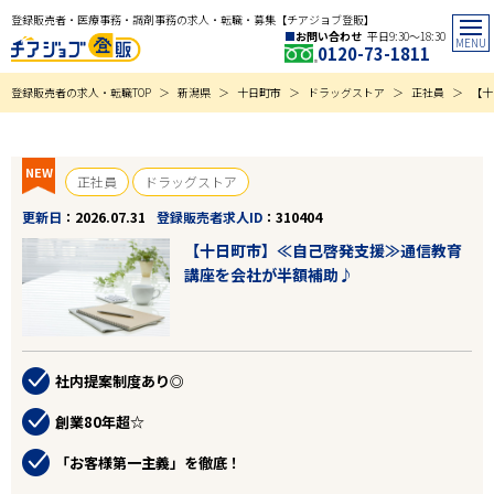
登録販売者・医療事務・調剤事務の求人・転職・募集【チアジョブ登販】
お問い合わせ
平日9:30〜18:30
0120-73-1811
登録販売者の求人・転職TOP
新潟県
十日町市
ドラッグストア
正社員
【十
NEW
正社員
ドラッグストア
更新日
2026.07.31
登録販売者求人ID
310404
【十日町市】≪自己啓発支援≫通信教育
講座を会社が半額補助♪
社内提案制度あり◎
創業80年超☆
「お客様第一主義」を徹底！