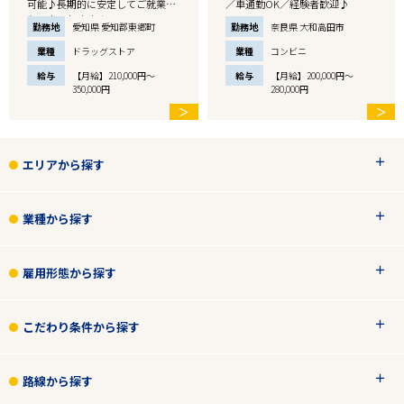
可能♪長期的に安定してご就業し
／車通勤OK／経験者歓迎♪
たい方におすすめ…
勤務地
愛知県 愛知郡東郷町
勤務地
奈良県 大和高田市
業種
ドラッグストア
業種
コンビニ
給与
【月給】210,000円～
給与
【月給】200,000円～
350,000円
280,000円
＞
＞
エリアから探す
業種から探す
雇用形態から探す
こだわり条件から探す
路線から探す