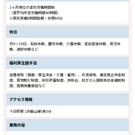
1ヶ月単位の変形労働時間制
（週平均所定労働時間40時間）
※原則実働8時間勤務・休憩60分
休日
月9～10日、有給休暇、慶弔休暇、介護休暇、産前産後休暇、育児休
暇、連続休暇など
福利厚生諸手当
各種保険（健康・厚生年金・介護・雇用）、共済保険、確定拠出年金制
度、買物割引制度、財形貯蓄制度、持株会、処方せん調剤負担金補助制
度、提携保養施設など
アクセス情報
十日町駅 (JR飯山線)車5分
業務内容