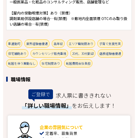
一般医薬品・化粧品のコンサルティング販売、店舗管理など
【屋内の受動喫煙対策】あり（禁煙）
調剤薬局併設店舗の場合…有(禁煙) ※敷地内全面禁煙 OTCのみ取り扱
い店舗の場合…有(禁煙)
車通勤可
業界経験者優遇
高年収
エリア職制度あり
子育て支援充実
住宅補助あり
カウンセリング販売重視
20代、30代歓迎
店長経験者優遇
転居を伴う異動なし
社宅制度あり
転居費用会社負担
職場情報
ご登録で
求人票に書ききれない
「詳しい職場情報」
をお伝えします！
企業の雰囲気について
定着率、募集背景