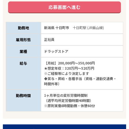
応募画面へ進む
勤務地
新潟県 十日町市
十日町駅 (JR飯山線)
雇用形態
正社員
業種
ドラッグストア
給与
【月給】200,000円～350,000円
★想定年収：320万円～520万円
※ご経験等により決定します
◆賞与・昇給・各種手当（資格・通勤交通費・
時間外等）
勤務時間
1ヶ月単位の変形労働時間制
（週平均所定労働時間40時間）
※原則実働8時間勤務・休憩60分