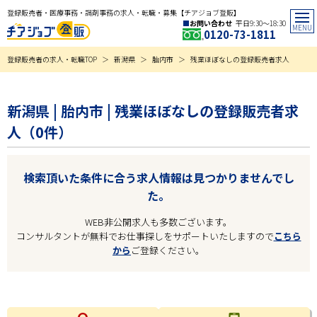
登録販売者・医療事務・調剤事務の求人・転職・募集【チアジョブ登販】
お問い合わせ
平日9:30〜18:30
0120-73-1811
登録販売者の求人・転職TOP
新潟県
胎内市
残業ほぼなしの登録販売者求人
新潟県 | 胎内市 | 残業ほぼなしの登録販売者求
人（0件）
検索頂いた条件に合う求人情報は見つかりませんでし
た。
WEB非公開求人も多数ございます。
コンサルタントが無料でお仕事探しをサポートいたしますので
こちら
から
ご登録ください。