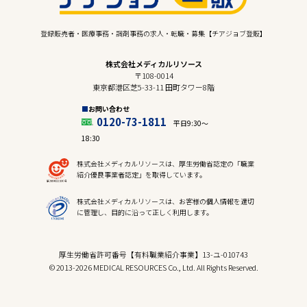
登録販売者・医療事務・調剤事務の求人・転職・募集【チアジョブ登販】
株式会社メディカルリソース
〒108-0014
東京都港区芝5-33-11 田町タワー8階
お問い合わせ
0120-73-1811
平日9:30〜
18:30
株式会社メディカルリソースは、厚生労働省認定の「職業
紹介優良事業者認定」を取得しています。
株式会社メディカルリソースは、お客様の個人情報を適切
に管理し、目的に沿って正しく利用します。
厚生労働省許可番号【有料職業紹介事業】13-ユ-010743
© 2013-2026 MEDICAL RESOURCES Co., Ltd. All Rights Reserved.