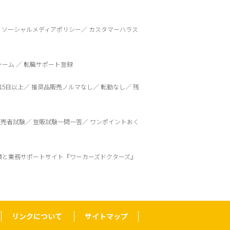
ソーシャルメディアポリシー
カスタマーハラス
ォーム
転職サポート登録
15日以上
推奨品販売ノルマなし
転勤なし
残
販売者試験
登販試験一問一答
ワンポイントおく
頼と業務サポートサイト『ワーカーズドクターズ』
リンクについて
サイトマップ