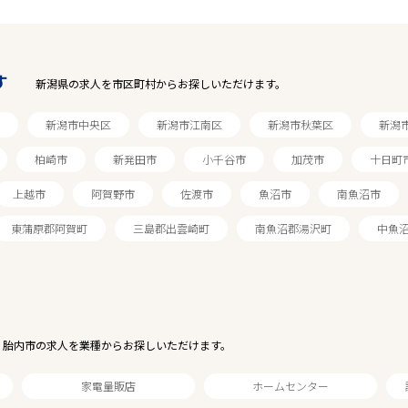
す
新潟県の求人を市区町村からお探しいただけます。
新潟市中央区
新潟市江南区
新潟市秋葉区
新潟
柏崎市
新発田市
小千谷市
加茂市
十日町
上越市
阿賀野市
佐渡市
魚沼市
南魚沼市
東蒲原郡阿賀町
三島郡出雲崎町
南魚沼郡湯沢町
中魚
胎内市の求人を業種からお探しいただけます。
家電量販店
ホームセンター