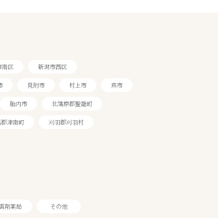
市南区
新潟市西区
市
見附市
村上市
燕市
胎内市
北蒲原郡聖籠町
沼郡津南町
刈羽郡刈羽村
調剤薬局
その他