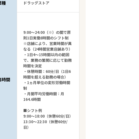
業種
ドラッグストア
9:00～24:00（※）の間で原
則1日実働8時間のシフト制
※店舗により、営業時間が異
なる（24時間営業店舗あり）
・1日4～15時間以内の範囲
で、業務の繁閑に応じて勤務
時間を決定
・休憩時間：60分/日（1日6
時間を超える勤務の場合）
務時間
・1ヵ月単位の変形労働時間
制
・月間平均労働時間：月
164.6時間
■シフト例
9:00～18:00（休憩60分/日）
13:30～22:30（休憩60分/
日）