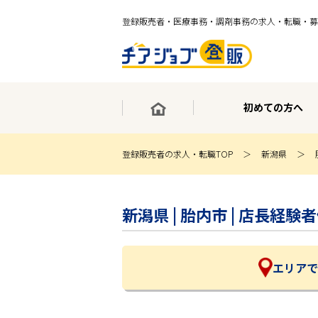
登録販売者・医療事務・調剤事務の求人・転職・募
初めての方へ
登録販売者の求人・転職TOP
新潟県
×
最短30秒で転職サポート登録
新潟県 | 胎内市 | 店長
求人検索
ホーム
初めての方へ
事業部紹介
エリアで
求人検索
求人特集
企業特集
お役立ちコンテンツ