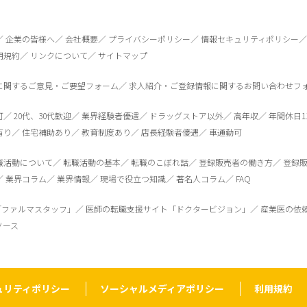
企業の皆様へ
会社概要
プライバシーポリシー
情報セキュリティポリシー
用規約
リンクについて
サイトマップ
に関するご意見・ご要望フォーム
求人紹介・ご登録情報に関するお問い合わせフ
可
20代、30代歓迎
業界経験者優遇
ドラッグストア以外
高年収
年間休日1
有り
住宅補助あり
教育制度あり
店長経験者優遇
車通勤可
職活動について
転職活動の基本
転職のこぼれ話
登録販売者の働き方
登録
業界コラム
業界情報
現場で役立つ知識
著名人コラム
FAQ
「ファルマスタッフ」
医師の転職支援サイト「ドクタービジョン」
産業医の依
ソース
ュリティポリシー
ソーシャルメディアポリシー
利用規約