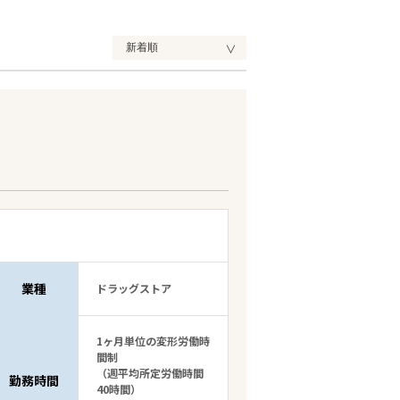
業種
ドラッグストア
1ヶ月単位の変形労働時
間制
（週平均所定労働時間
勤務時間
40時間）