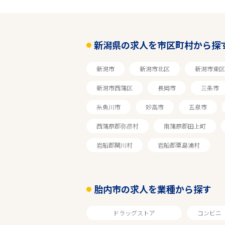
新潟
新潟県の求人を市区町村から探
胎内市
新潟市
新潟市北区
新潟市東区
業種
新潟市西蒲区
長岡市
三条市
糸魚川市
妙高市
五泉市
雇用形態
西蒲原郡弥彦村
南蒲原郡田上町
店長経験者優遇
岩船郡関川村
岩船郡粟島浦村
フリーワード
胎内市の求人を業種から探す
ドラッグストア
コンビニ