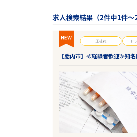
企業の皆様へ
会社概要
求人検索結果（
2
件中1件～
お問い合わせ
閉じる ×
NEW
正社員
ド
【胎内市】≪経験者歓迎≫知名