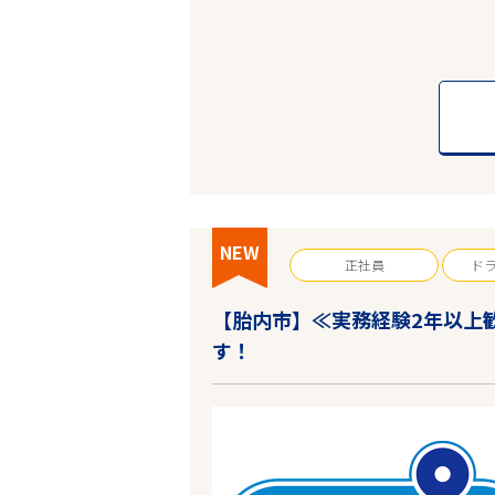
NEW
正社員
ド
【胎内市】≪実務経験2年以上
す！