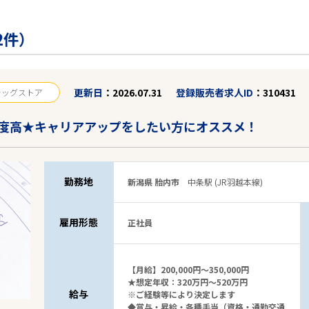
2件）
更新日
2026.07.31
登録販売者求人ID
310431
ラッグストア
度高★キャリアアップをしたい方にオススメ！
勤務地
新潟県 胎内市
中条駅 (JR羽越本線)
雇用形態
正社員
【月給】200,000円～350,000円
★想定年収：320万円～520万円
給与
※ご経験等により決定します
◆賞与・昇給・各種手当（資格・通勤交通