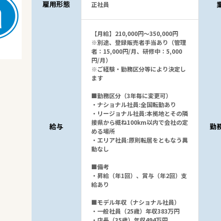
雇用形態
正社員
【月給】210,000円～350,000円
※別途、登録販売者手当あり（管理
者：15,000円/月、研修中：5,000
円/月）
※ご経験・勤務区分等により決定し
ます
■勤務区分（3年毎に変更可）
・ナショナル社員:全国転勤あり
・リージョナル社員:本拠地とその隣
接県から概ね100km以内で会社の定
給与
勤
める場所
・エリア社員:原則転居をともなう異
動なし
■備考
・昇給（年1回）、賞与（年2回）支
給あり
■モデル年収（ナショナル社員）
・一般社員（25歳）年収383万円
・店長（35歳）年収494万円