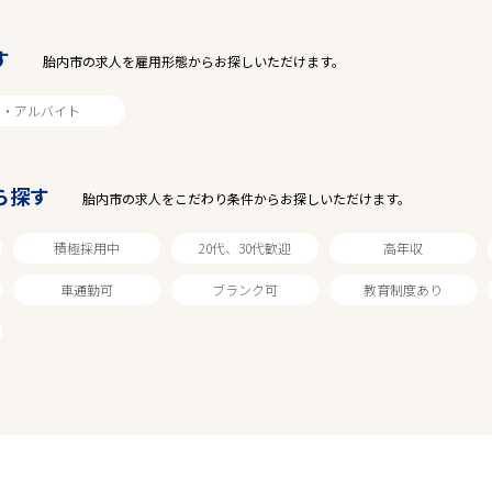
2
件
から検索する
す
胎内市の求人を雇用形態からお探しいただけます。
ト・アルバイト
ら探す
胎内市の求人をこだわり条件からお探しいただけます。
積極採用中
20代、30代歓迎
高年収
車通勤可
ブランク可
教育制度あり