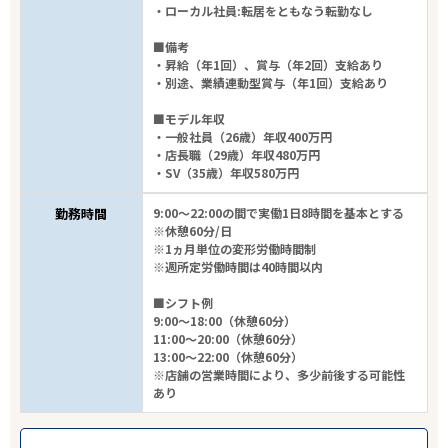
・ローカル社員:転居をともなう転勤なし
■備考
・昇給（年1回）、賞与（年2回）支給あり
・別途、業績連動型賞与（年1回）支給あり
■モデル年収
・一般社員（26歳）年収400万円
・店長職（29歳）年収480万円
・SV（35歳）年収580万円
勤務時間
9:00～22:00の間で実働1日8時間を基本とする
※休憩60分/日
※1ヵ月単位の変形労働時間制
※週所定労働時間は40時間以内
■シフト例
9:00～18:00（休憩60分）
11:00～20:00（休憩60分）
13:00～22:00（休憩60分）
※店舗の営業時間により、多少前後する可能性
あり