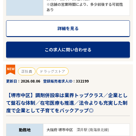
※店舗の営業時間により、多少前後する可能性
あり
詳細を見る
この求人に問い合わせる
NEW
正社員
ドラッグストア
更新日
2026.08.06
登録販売者求人ID
332199
【堺市中区】調剤併設率は業界トップクラス／企業とし
て盤石な体制／在宅医療も推進／法令よりも充実した制
度で企業として子育てをバックアップ◎
勤務地
大阪府 堺市中区
深井駅 (南海泉北線)