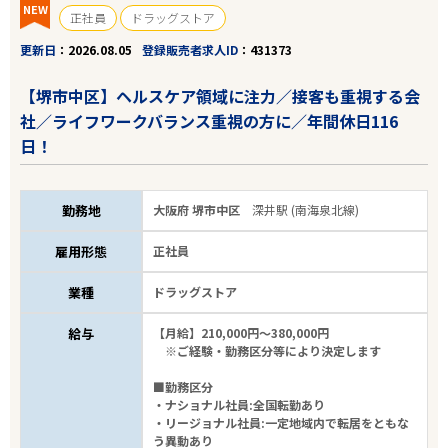
NEW
正社員
ドラッグストア
15
件
から検索する
更新日
2026.08.05
登録販売者求人ID
431373
【堺市中区】ヘルスケア領域に注力／接客も重視する会
社／ライフワークバランス重視の方に／年間休日116
日！
勤務地
大阪府 堺市中区
深井駅 (南海泉北線)
雇用形態
正社員
業種
ドラッグストア
給与
【月給】210,000円～380,000円
※ご経験・勤務区分等により決定します
■勤務区分
・ナショナル社員:全国転勤あり
・リージョナル社員:一定地域内で転居をともな
う異動あり