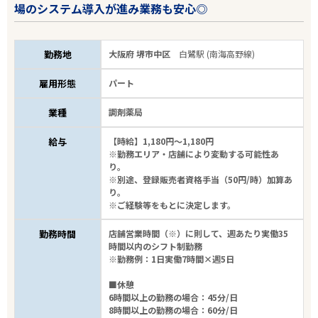
場のシステム導入が進み業務も安心◎
勤務地
大阪府 堺市中区
白鷺駅 (南海高野線)
雇用形態
パート
業種
調剤薬局
給与
【時給】1,180円～1,180円
※勤務エリア・店舗により変動する可能性あ
り。
※別途、登録販売者資格手当（50円/時）加算あ
り。
※ご経験等をもとに決定します。
勤務時間
店舗営業時間（※）に則して、週あたり実働35
時間以内のシフト制勤務
※勤務例：1日実働7時間×週5日
■休憩
6時間以上の勤務の場合：45分/日
8時間以上の勤務の場合：60分/日