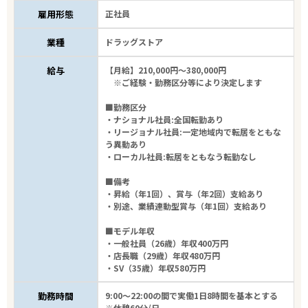
雇用形態
正社員
業種
ドラッグストア
給与
【月給】210,000円～380,000円
※ご経験・勤務区分等により決定します
■勤務区分
・ナショナル社員:全国転勤あり
・リージョナル社員:一定地域内で転居をともな
う異動あり
・ローカル社員:転居をともなう転勤なし
■備考
・昇給（年1回）、賞与（年2回）支給あり
・別途、業績連動型賞与（年1回）支給あり
■モデル年収
・一般社員（26歳）年収400万円
・店長職（29歳）年収480万円
・SV（35歳）年収580万円
勤務時間
9:00～22:00の間で実働1日8時間を基本とする
※休憩60分/日