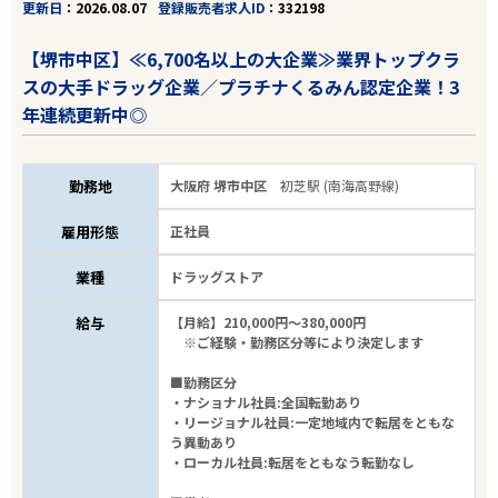
更新日
2026.08.07
登録販売者求人ID
332198
【堺市中区】≪6,700名以上の大企業≫業界トップクラ
スの大手ドラッグ企業／プラチナくるみん認定企業！3
年連続更新中◎
勤務地
大阪府 堺市中区
初芝駅 (南海高野線)
雇用形態
正社員
業種
ドラッグストア
給与
【月給】210,000円～380,000円
※ご経験・勤務区分等により決定します
■勤務区分
・ナショナル社員:全国転勤あり
・リージョナル社員:一定地域内で転居をともな
う異動あり
・ローカル社員:転居をともなう転勤なし