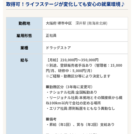
取得可！ライフステージが変化しても安心の就業環境♪
勤務地
大阪府 堺市中区
深井駅 (南海泉北線)
雇用形態
正社員
業種
ドラッグストア
給与
【月給】210,000円～350,000円
※別途、登録販売者手当あり（管理者：15,000
円/月、研修中：5,000円/月）
※ご経験・勤務区分等により決定します
■勤務区分（3年毎に変更可）
・ナショナル社員:全国転勤あり
・リージョナル社員:本拠地とその隣接県から概
ね100km以内で会社の定める場所
・エリア社員:原則転居をともなう異動なし
■備考
・昇給（年1回）、賞与（年2回）支給あり