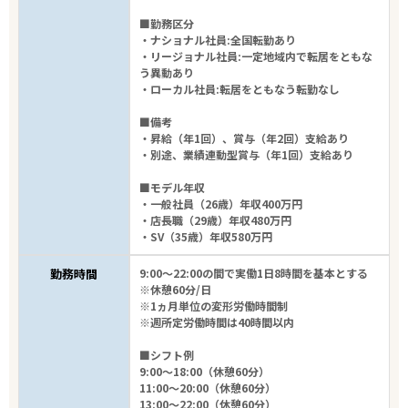
■勤務区分
・ナショナル社員:全国転勤あり
・リージョナル社員:一定地域内で転居をともな
う異動あり
・ローカル社員:転居をともなう転勤なし
■備考
・昇給（年1回）、賞与（年2回）支給あり
・別途、業績連動型賞与（年1回）支給あり
■モデル年収
・一般社員（26歳）年収400万円
・店長職（29歳）年収480万円
・SV（35歳）年収580万円
勤務時間
9:00～22:00の間で実働1日8時間を基本とする
※休憩60分/日
※1ヵ月単位の変形労働時間制
※週所定労働時間は40時間以内
■シフト例
9:00～18:00（休憩60分）
11:00～20:00（休憩60分）
13:00～22:00（休憩60分）