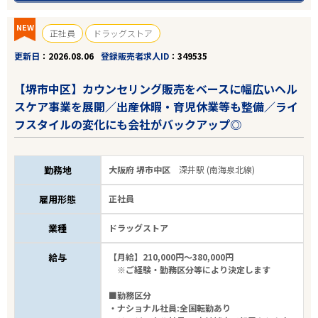
NEW
正社員
ドラッグストア
更新日
2026.08.06
登録販売者求人ID
349535
【堺市中区】カウンセリング販売をベースに幅広いヘル
スケア事業を展開／出産休暇・育児休業等も整備／ライ
フスタイルの変化にも会社がバックアップ◎
勤務地
大阪府 堺市中区
深井駅 (南海泉北線)
雇用形態
正社員
業種
ドラッグストア
給与
【月給】210,000円～380,000円
※ご経験・勤務区分等により決定します
■勤務区分
・ナショナル社員:全国転勤あり