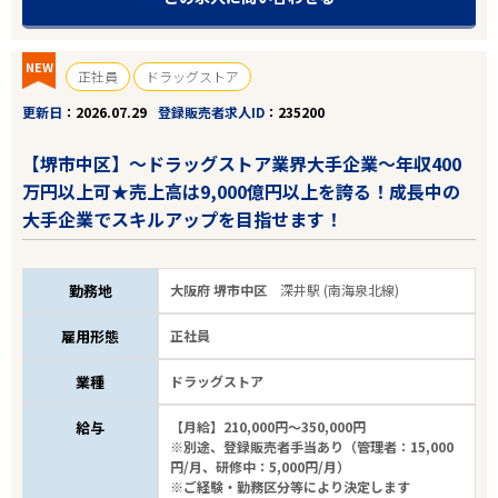
NEW
正社員
ドラッグストア
更新日
2026.07.29
登録販売者求人ID
235200
【堺市中区】～ドラッグストア業界大手企業～年収400
万円以上可★売上高は9,000億円以上を誇る！成長中の
大手企業でスキルアップを目指せます！
勤務地
大阪府 堺市中区
深井駅 (南海泉北線)
雇用形態
正社員
業種
ドラッグストア
給与
【月給】210,000円～350,000円
※別途、登録販売者手当あり（管理者：15,000
円/月、研修中：5,000円/月）
※ご経験・勤務区分等により決定します