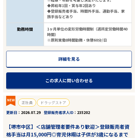
◆昇給年1回・賞与年2回あり
◆登録販売者手当、時間外手当、通勤手当、家
族手当などあり
勤務時間
1ヶ月単位の変形労働時間制（週所定労働時間40
時間）
※原則実働8時間勤務・休憩60分/日
詳細を見る
この求人に問い合わせる
NEW
正社員
ドラッグストア
更新日
2026.07.29
登録販売者求人ID
235202
【堺市中区】＜店舗管理者要件あり歓迎＞登録販売者資
格手当は月15,000円◎育児休暇は子供が3歳になるまで