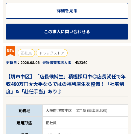
詳細を見る
この求人に問い合わせる
NEW
正社員
ドラッグストア
更新日
2026.08.06
登録販売者求人ID
432360
【堺市中区】「店長候補生」積極採用中◎店長就任で年
収480万円★大手ならではの福利厚生を整備！「社宅制
度」&「赴任手当」あり♪
勤務地
大阪府 堺市中区
深井駅 (南海泉北線)
雇用形態
正社員