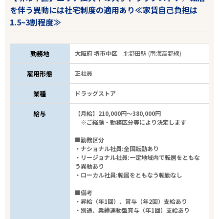
を伴う異動には社宅制度の適用あり≪家賃自己負担は
1.5~3割程度≫
勤務地
大阪府 堺市中区
北野田駅 (南海高野線)
雇用形態
正社員
業種
ドラッグストア
給与
【月給】210,000円～380,000円
※ご経験・勤務区分等により決定します
■勤務区分
・ナショナル社員:全国転勤あり
・リージョナル社員:一定地域内で転居をともな
う異動あり
・ローカル社員:転居をともなう転勤なし
■備考
・昇給（年1回）、賞与（年2回）支給あり
・別途、業績連動型賞与（年1回）支給あり