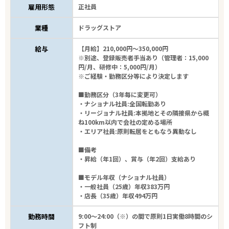
雇用形態
正社員
業種
ドラッグストア
給与
【月給】210,000円～350,000円
※別途、登録販売者手当あり（管理者：15,000
円/月、研修中：5,000円/月）
※ご経験・勤務区分等により決定します
■勤務区分（3年毎に変更可）
・ナショナル社員:全国転勤あり
・リージョナル社員:本拠地とその隣接県から概
ね100km以内で会社の定める場所
・エリア社員:原則転居をともなう異動なし
■備考
・昇給（年1回）、賞与（年2回）支給あり
■モデル年収（ナショナル社員）
・一般社員（25歳）年収383万円
・店長（35歳）年収494万円
勤務時間
9:00～24:00（※）の間で原則1日実働8時間のシ
フト制