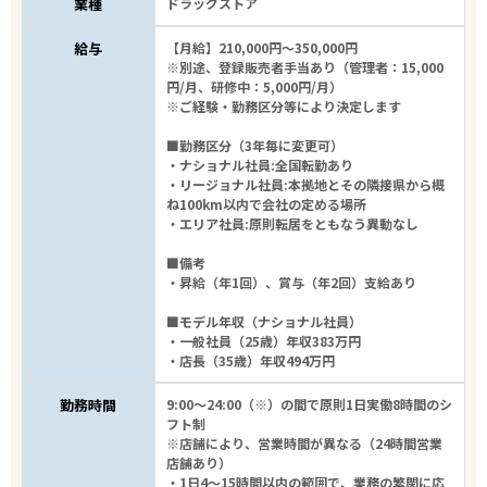
業種
ドラッグストア
給与
【月給】210,000円～350,000円
※別途、登録販売者手当あり（管理者：15,000
円/月、研修中：5,000円/月）
※ご経験・勤務区分等により決定します
■勤務区分（3年毎に変更可）
・ナショナル社員:全国転勤あり
・リージョナル社員:本拠地とその隣接県から概
ね100km以内で会社の定める場所
・エリア社員:原則転居をともなう異動なし
■備考
・昇給（年1回）、賞与（年2回）支給あり
■モデル年収（ナショナル社員）
・一般社員（25歳）年収383万円
・店長（35歳）年収494万円
勤務時間
9:00～24:00（※）の間で原則1日実働8時間のシ
フト制
※店舗により、営業時間が異なる（24時間営業
店舗あり）
・1日4～15時間以内の範囲で、業務の繁閑に応