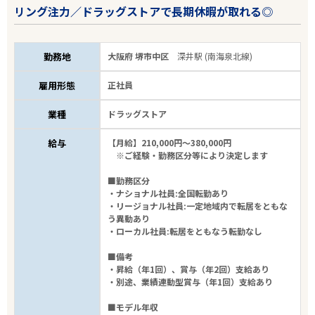
リング注力／ドラッグストアで長期休暇が取れる◎
勤務地
大阪府 堺市中区
深井駅 (南海泉北線)
雇用形態
正社員
業種
ドラッグストア
給与
【月給】210,000円～380,000円
※ご経験・勤務区分等により決定します
■勤務区分
・ナショナル社員:全国転勤あり
・リージョナル社員:一定地域内で転居をともな
う異動あり
・ローカル社員:転居をともなう転勤なし
■備考
・昇給（年1回）、賞与（年2回）支給あり
・別途、業績連動型賞与（年1回）支給あり
■モデル年収