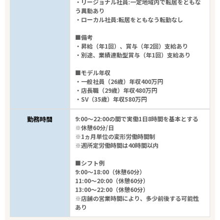
・リージョナル社員:一定地域内で転居をともな
う異動あり
・ローカル社員:転居をともなう転勤なし
■備考
・昇給（年1回）、賞与（年2回）支給あり
・別途、業績連動型賞与（年1回）支給あり
■モデル年収
・一般社員（26歳）年収400万円
・店長職（29歳）年収480万円
・SV（35歳）年収580万円
勤務時間
9:00～22:00の間で実働1日8時間を基本とする
※休憩60分/日
※1ヵ月単位の変形労働時間制
※週所定労働時間は40時間以内
■シフト例
9:00～18:00（休憩60分）
11:00～20:00（休憩60分）
13:00～22:00（休憩60分）
※店舗の営業時間により、多少前後する可能性
あり