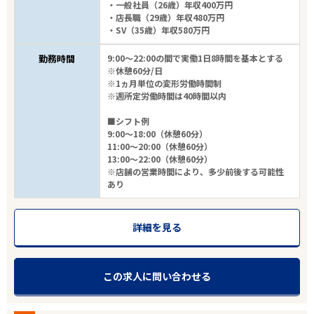
・一般社員（26歳）年収400万円
・店長職（29歳）年収480万円
エリアで探す
駅から探す
・SV（35歳）年収580万円
勤務時間
9:00～22:00の間で実働1日8時間を基本とする
大阪
※休憩60分/日
※1ヵ月単位の変形労働時間制
※週所定労働時間は40時間以内
堺市中区
■シフト例
9:00～18:00（休憩60分）
業種
11:00～20:00（休憩60分）
13:00～22:00（休憩60分）
※店舗の営業時間により、多少前後する可能性
雇用形態
あり
こだわり条件
詳細を見る
フリーワード
この求人に問い合わせる