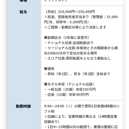
給与
【月給】210,000円～350,000円
※別途、登録販売者手当あり（管理者：15,000
円/月、研修中：5,000円/月）
※ご経験・勤務区分等により決定します
■勤務区分（3年毎に変更可）
・ナショナル社員:全国転勤あり
・リージョナル社員:本拠地とその隣接県から概
ね100km以内で会社の定める場所
・エリア社員:原則転居をともなう異動なし
■備考
・昇給（年1回）、賞与（年2回）支給あり
■モデル年収（ナショナル社員）
・一般社員（25歳）年収383万円
・店長（35歳）年収494万円
勤務時間
9:00～24:00（※）の間で原則1日実働8時間のシ
フト制
※店舗により、営業時間が異なる（24時間営業
店舗あり）
・1日4～15時間以内の範囲で、業務の繁閑に応