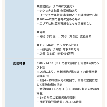
■勤務区分（3年毎に変更可）
・ナショナル社員:全国転勤あり
・リージョナル社員:本拠地とその隣接県から概
ね100km以内で会社の定める場所
・エリア社員:原則転居をともなう異動なし
■備考
・昇給（年1回）、賞与（年2回）支給あり
■モデル年収（ナショナル社員）
・一般社員（25歳）年収383万円
・店長（35歳）年収494万円
勤務時間
9:00～24:00（※）の間で原則1日実働8時間のシ
フト制
※店舗により、営業時間が異なる（24時間営業
店舗あり）
・1日4～15時間以内の範囲で、業務の繁閑に応
じて勤務時間を決定
・休憩時間：60分/日（1日6時間を超える勤務の
場合）
・1ヵ月単位の変形労働時間制
・月間平均労働時間：月164.6時間