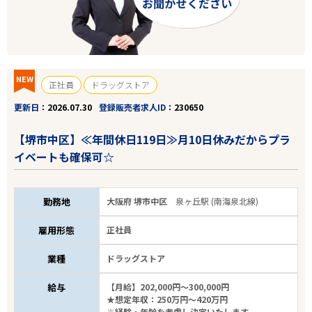
NEW
正社員
ドラッグストア
更新日
2026.07.30
登録販売者求人ID
230650
【堺市中区】≪年間休日119日≫月10日休みだからプラ
イベートも確保可☆
勤務地
大阪府 堺市中区
泉ヶ丘駅 (南海泉北線)
雇用形態
正社員
業種
ドラッグストア
給与
【月給】202,000円～300,000円
★想定年収：250万円～420万円
※経験・年齢を考慮し決定いたします。