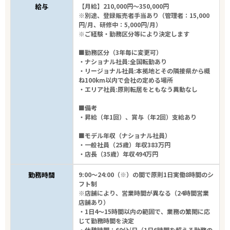
給与
【月給】210,000円～350,000円
※別途、登録販売者手当あり（管理者：15,000
円/月、研修中：5,000円/月）
※ご経験・勤務区分等により決定します
■勤務区分（3年毎に変更可）
・ナショナル社員:全国転勤あり
・リージョナル社員:本拠地とその隣接県から概
ね100km以内で会社の定める場所
・エリア社員:原則転居をともなう異動なし
■備考
エリアで探す
駅から探す
・昇給（年1回）、賞与（年2回）支給あり
■モデル年収（ナショナル社員）
・一般社員（25歳）年収383万円
大阪
・店長（35歳）年収494万円
勤務時間
9:00～24:00（※）の間で原則1日実働8時間のシ
泉南市
フト制
※店舗により、営業時間が異なる（24時間営業
業種
店舗あり）
・1日4～15時間以内の範囲で、業務の繁閑に応
じて勤務時間を決定
雇用形態
・休憩時間：60分/日（1日6時間を超える勤務の