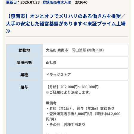
更新日
2026.07.28
登録販売者求人ID
232640
【泉南市】オンとオフでメリハリのある働き方を推奨／
大手の安定した経営基盤があります≪東証プライム上場
≫
勤務地
大阪府 泉南市
岡田浦駅 (南海本線)
雇用形態
正社員
業種
ドラッグストア
給与
【月給】202,000円～280,000円
※ご経験により決定します。
■備考
・昇給（年1回）、賞与（年2回）支給あり
・登録販売者手当5,000円/月（研修中は2,000
円/月）
・その他 各種手当あり