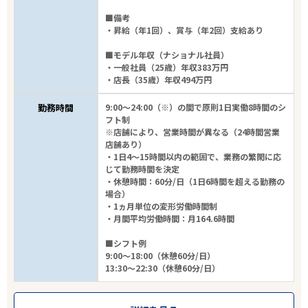
■備考
・昇給（年1回）、賞与（年2回）支給あり
■モデル年収（ナショナル社員）
・一般社員（25歳）年収383万円
・店長（35歳）年収494万円
勤務時間
9:00～24:00（※）の間で原則1日実働8時間のシ
フト制
※店舗により、営業時間が異なる（24時間営業
店舗あり）
・1日4～15時間以内の範囲で、業務の繁閑に応
じて勤務時間を決定
・休憩時間：60分/日（1日6時間を超える勤務の
場合）
・1ヵ月単位の変形労働時間制
・月間平均労働時間：月164.6時間
■シフト例
9:00～18:00（休憩60分/日）
13:30～22:30（休憩60分/日）