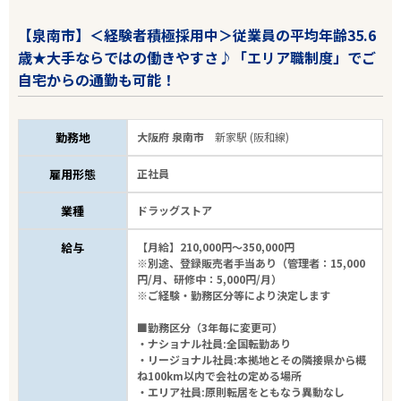
【泉南市】＜経験者積極採用中＞従業員の平均年齢35.6
歳★大手ならではの働きやすさ♪「エリア職制度」でご
自宅からの通勤も可能！
勤務地
大阪府 泉南市
新家駅 (阪和線)
雇用形態
正社員
業種
ドラッグストア
給与
【月給】210,000円～350,000円
※別途、登録販売者手当あり（管理者：15,000
円/月、研修中：5,000円/月）
※ご経験・勤務区分等により決定します
■勤務区分（3年毎に変更可）
・ナショナル社員:全国転勤あり
・リージョナル社員:本拠地とその隣接県から概
ね100km以内で会社の定める場所
・エリア社員:原則転居をともなう異動なし