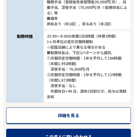
職務手当（登録販売者管理者20,000円/月）、扶
養手当、深夜手当（70,000円/月 ※勤務体系によ
る）等
■備考
昇給あり（年1回）、賞与あり（年2回）
勤務時間
23:00～8:00の実働1日8時間（休憩1時間）
1ヶ月単位の変形労働時間制
※配属店舗により異なる場合がある
■勤務体系は、下記2パターンから選択。
①月間所定労働時間：1年を平均して166時間
（年間1,992時間)
深夜手当：70,000円/月
②月間所定労働時間：1年を平均して139時間
（年間1,672時間）
深夜手当：なし
年間休日+40 日、週休3日制だが、給与は満額
支給
詳細を見る
この求人に問い合わせる