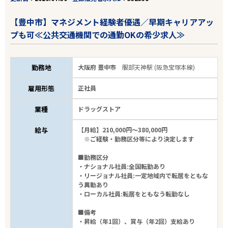
【豊中市】マネジメント経験者優遇／早期キャリアアッ
プも可≪公共交通機関での通勤OKの希少求人≫
勤務地
大阪府 豊中市
服部天神駅 (阪急宝塚本線)
雇用形態
正社員
業種
ドラッグストア
給与
【月給】210,000円～380,000円
※ご経験・勤務区分等により決定します
■勤務区分
・ナショナル社員:全国転勤あり
・リージョナル社員:一定地域内で転居をともな
う異動あり
・ローカル社員:転居をともなう転勤なし
■備考
・昇給（年1回）、賞与（年2回）支給あり