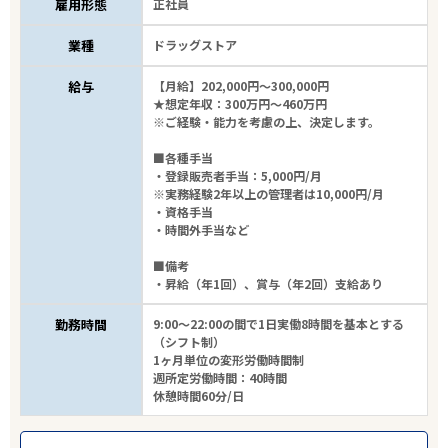
雇用形態
正社員
業種
ドラッグストア
給与
【月給】202,000円～300,000円
★想定年収：300万円～460万円
※ご経験・能力を考慮の上、決定します。
■各種手当
・登録販売者手当：5,000円/月
※実務経験2年以上の管理者は10,000円/月
・資格手当
・時間外手当など
■備考
・昇給（年1回）、賞与（年2回）支給あり
勤務時間
9:00～22:00の間で1日実働8時間を基本とする
（シフト制）
1ヶ月単位の変形労働時間制
週所定労働時間：40時間
休憩時間60分/日