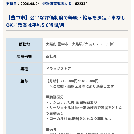
更新日
2026.08.04
登録販売者求人ID
622314
【豊中市】公平な評価制度で等級・給与を決定／車なし
OK／残業は平均5.6時間/月
勤務地
大阪府 豊中市
少路駅 (大阪モノレール線)
雇用形態
正社員
業種
ドラッグストア
給与
【月給】210,000円～380,000円
※ご経験・勤務区分等により決定します
■勤務区分
・ナショナル社員:全国転勤あり
・リージョナル社員:一定地域内で転居をともな
う異動あり
・ローカル社員:転居をともなう転勤なし
■備考