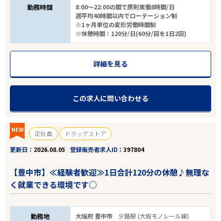
勤務時間
8:00～22:00の間で原則実働8時間/日
週平均40時間以内でローテーション制
※1ヶ月単位の変形労働時間制
※休憩時間：120分/日(60分/回を1日2回)
詳細を見る
この求人に問い合わせる
NEW
正社員
ドラッグストア
更新日
2026.08.05
登録販売者求人ID
397804
【豊中市】≪経験者歓迎≫1日合計120分の休憩♪無理な
く就業できる環境です○
勤務地
大阪府 豊中市
少路駅 (大阪モノレール線)