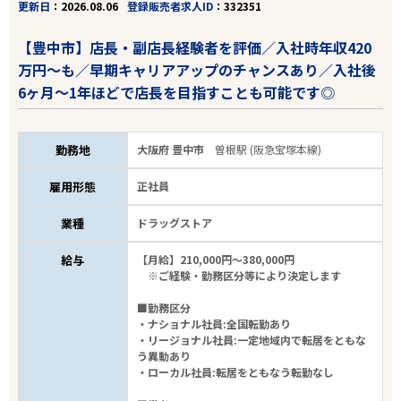
更新日
2026.08.06
登録販売者求人ID
332351
【豊中市】店長・副店長経験者を評価／入社時年収420
万円～も／早期キャリアアップのチャンスあり／入社後
6ヶ月～1年ほどで店長を目指すことも可能です◎
勤務地
大阪府 豊中市
曽根駅 (阪急宝塚本線)
雇用形態
正社員
業種
ドラッグストア
給与
【月給】210,000円～380,000円
※ご経験・勤務区分等により決定します
■勤務区分
・ナショナル社員:全国転勤あり
・リージョナル社員:一定地域内で転居をともな
う異動あり
・ローカル社員:転居をともなう転勤なし