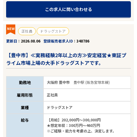
この求人に問い合わせる
NEW
正社員
ドラッグストア
更新日
2026.08.06
登録販売者求人ID
348786
【豊中市】≪実務経験2年以上の方≫安定経営★東証プ
ライム市場上場の大手ドラッグストアです。
勤務地
大阪府 豊中市
豊中駅 (阪急宝塚本線)
雇用形態
正社員
業種
ドラッグストア
給与
【月給】202,000円～300,000円
★想定年収：300万円～460万円
※ご経験・能力を考慮の上、決定します。