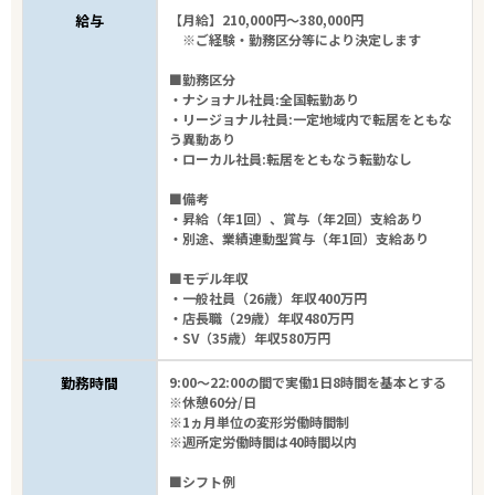
給与
【月給】210,000円～380,000円
※ご経験・勤務区分等により決定します
■勤務区分
・ナショナル社員:全国転勤あり
・リージョナル社員:一定地域内で転居をともな
う異動あり
・ローカル社員:転居をともなう転勤なし
■備考
・昇給（年1回）、賞与（年2回）支給あり
・別途、業績連動型賞与（年1回）支給あり
■モデル年収
・一般社員（26歳）年収400万円
・店長職（29歳）年収480万円
・SV（35歳）年収580万円
勤務時間
9:00～22:00の間で実働1日8時間を基本とする
※休憩60分/日
※1ヵ月単位の変形労働時間制
※週所定労働時間は40時間以内
■シフト例