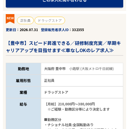
エリアで探す
駅から探す
NEW
正社員
ドラッグストア
大阪
更新日
2026.07.31
登録販売者求人ID
332355
【豊中市】スピード昇進できる／研修制度充実／早期キ
豊中市
ャリアアップを目指せます≪車なしOKのレア求人≫
業種
勤務地
大阪府 豊中市
小路駅 (大阪メトロ千日前線)
雇用形態
雇用形態
正社員
こだわり条件
業種
ドラッグストア
給与
【月給】210,000円～380,000円
フリーワード
※ご経験・勤務区分等により決定します
■勤務区分
・ナショナル社員:全国転勤あり