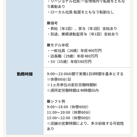
・リージョナル社員:一定地域内で転居をともな
う異動あり
31
件
から検索する
・ローカル社員:転居をともなう転勤なし
■備考
・昇給（年1回）、賞与（年2回）支給あり
・別途、業績連動型賞与（年1回）支給あり
■モデル年収
・一般社員（26歳）年収400万円
・店長職（29歳）年収480万円
・SV（35歳）年収580万円
勤務時間
9:00～22:00の間で実働1日8時間を基本とする
※休憩60分/日
※1ヵ月単位の変形労働時間制
※週所定労働時間は40時間以内
■シフト例
9:00～18:00（休憩60分）
11:00～20:00（休憩60分）
13:00～22:00（休憩60分）
※店舗の営業時間により、多少前後する可能性
あり