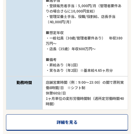
■諸手当
・登録販売者手当：5,000円/月（管理者要件あ
りの場合さらに10,000円支給）
・管理栄養士手当、役職/役割給、店長手当
（40,000円/月）
■想定年収
・一般社員（30歳/管理者要件あり） 年収380
万円～
・店長（35歳）年収600万円～
■備考
・昇給あり（年1回）
・賞与あり（年2回）※基本給4.65ヶ月分
勤務時間
店舗営業時間（例：9:00～23:00）の間で原則実
働8時間/日 ※シフト制
休憩60分/日
1ヶ月単位の変形労働時間制（週所定労働時間40
時間）
詳細を見る