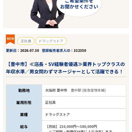
NEW
正社員
ドラッグストア
更新日
2026.07.30
登録販売者求人ID
332350
【豊中市】≪店長・SV経験者優遇≫業界トップクラスの
年収水準／男女問わずマネージャーとして活躍できる！
勤務地
大阪府 豊中市
豊中駅 (阪急宝塚本線)
雇用形態
正社員
業種
ドラッグストア
給与
【月給】210,000円～380,000円
※ご経験・勤務区分等により決定します