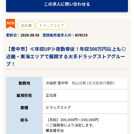
この求人に問い合わせる
NEW
正社員
ドラッグストア
更新日
2026.08.03
登録販売者求人ID
639319
【豊中市】≪年収UP≫夜勤専従！年収500万円以上も◎
近畿・東海エリアで展開する大手ドラッグストアグルー
プ！
勤務地
大阪府 豊中市
桃山台駅 (北大阪急行電鉄)
雇用形態
正社員
業種
ドラッグストア
給与
【月給】200,000円～300,000円
※ご経験等により決定します。
■各種手当