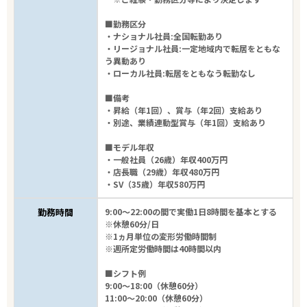
■勤務区分
・ナショナル社員:全国転勤あり
・リージョナル社員:一定地域内で転居をともな
う異動あり
・ローカル社員:転居をともなう転勤なし
■備考
・昇給（年1回）、賞与（年2回）支給あり
・別途、業績連動型賞与（年1回）支給あり
■モデル年収
・一般社員（26歳）年収400万円
・店長職（29歳）年収480万円
・SV（35歳）年収580万円
勤務時間
9:00～22:00の間で実働1日8時間を基本とする
※休憩60分/日
※1ヵ月単位の変形労働時間制
※週所定労働時間は40時間以内
■シフト例
9:00～18:00（休憩60分）
11:00～20:00（休憩60分）