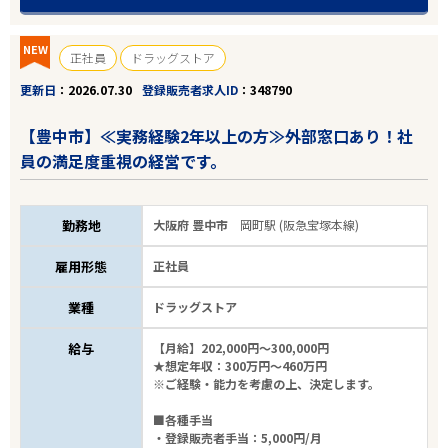
NEW
正社員
ドラッグストア
更新日
2026.07.30
登録販売者求人ID
348790
【豊中市】≪実務経験2年以上の方≫外部窓口あり！社
員の満足度重視の経営です。
勤務地
大阪府 豊中市
岡町駅 (阪急宝塚本線)
雇用形態
正社員
業種
ドラッグストア
給与
【月給】202,000円～300,000円
★想定年収：300万円～460万円
※ご経験・能力を考慮の上、決定します。
■各種手当
・登録販売者手当：5,000円/月