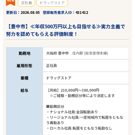
正社員
ドラッグストア
更新日
2026.08.05
登録販売者求人ID
431412
【豊中市】≪年収500万円以上も目指せる≫実力主義で
努力を認めてもらえる評価制度！
勤務地
大阪府 豊中市
庄内駅 (阪急宝塚本線)
雇用形態
正社員
業種
ドラッグストア
給与
【月給】210,000円～380,000円
※ご経験・勤務区分等により決定します
■勤務区分
・ナショナル社員:全国転勤あり
・リージョナル社員:一定地域内で転居をともな
う異動あり
・ローカル社員:転居をともなう転勤なし