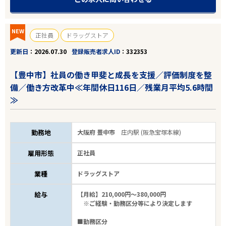
NEW
正社員
ドラッグストア
更新日
2026.07.30
登録販売者求人ID
332353
【豊中市】社員の働き甲斐と成長を支援／評価制度を整
備／働き方改革中≪年間休日116日／残業月平均5.6時間
≫
勤務地
大阪府 豊中市
庄内駅 (阪急宝塚本線)
雇用形態
正社員
業種
ドラッグストア
給与
【月給】210,000円～380,000円
※ご経験・勤務区分等により決定します
■勤務区分