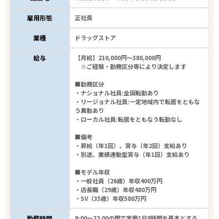
雇用形態
正社員
業種
ドラッグストア
8
件
から検索する
給与
【月給】210,000円～380,000円
※ご経験・勤務区分等により決定します
■勤務区分
・ナショナル社員:全国転勤あり
・リージョナル社員:一定地域内で転居をともな
う異動あり
・ローカル社員:転居をともなう転勤なし
■備考
・昇給（年1回）、賞与（年2回）支給あり
・別途、業績連動型賞与（年1回）支給あり
■モデル年収
・一般社員（26歳）年収400万円
・店長職（29歳）年収480万円
・SV（35歳）年収580万円
勤務時間
9:00～22:00の間で実働1日8時間を基本とする