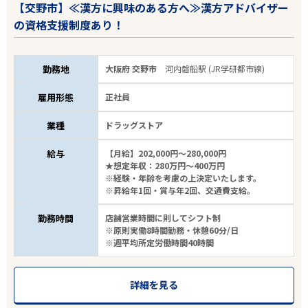
【交野市】≪漢方に興味のある方へ≫漢方アドバイザー
の資格支援制度あり！
勤務地
大阪府 交野市
河内磐船駅 (JR学研都市線)
雇用形態
正社員
業種
ドラッグストア
給与
【月給】202,000円～280,000円
★想定年収：280万円～400万円
※経験・年齢を考慮の上決定いたします。
※昇給年1回・賞与年2回、交通費支給。
勤務時間
店舗営業時間に則してシフト制
※原則実働8時間勤務・休憩60分/日
※週平均所定労働時間40時間
詳細を見る