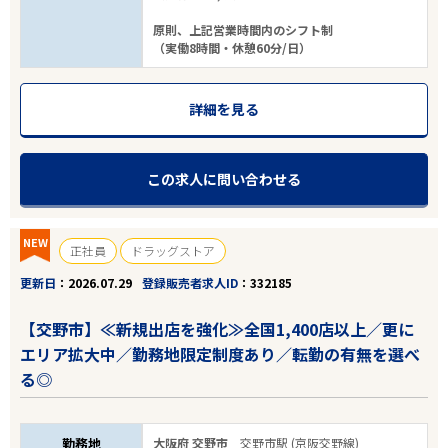
原則、上記営業時間内のシフト制
（実働8時間・休憩60分/日）
詳細を見る
エリアで探す
駅から探す
この求人に問い合わせる
大阪
交野市
NEW
正社員
ドラッグストア
業種
更新日
2026.07.29
登録販売者求人ID
332185
【交野市】≪新規出店を強化≫全国1,400店以上／更に
雇用形態
エリア拡大中／勤務地限定制度あり／転勤の有無を選べ
る◎
こだわり条件
フリーワード
勤務地
大阪府 交野市
交野市駅 (京阪交野線)