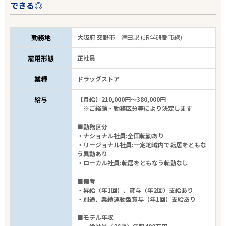
できる◎
勤務地
大阪府 交野市
津田駅 (JR学研都市線)
雇用形態
正社員
業種
ドラッグストア
給与
【月給】210,000円～380,000円
※ご経験・勤務区分等により決定します
■勤務区分
・ナショナル社員:全国転勤あり
・リージョナル社員:一定地域内で転居をともな
う異動あり
・ローカル社員:転居をともなう転勤なし
■備考
・昇給（年1回）、賞与（年2回）支給あり
・別途、業績連動型賞与（年1回）支給あり
■モデル年収