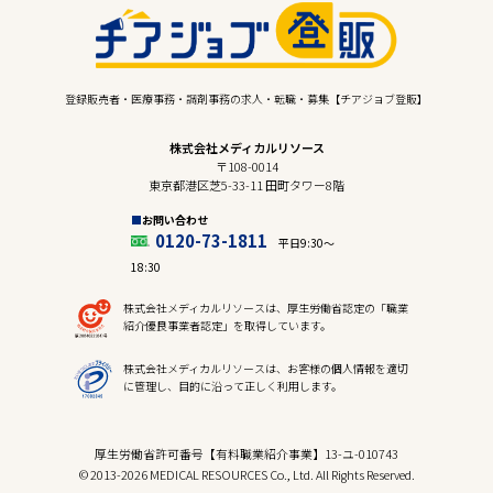
登録販売者・医療事務・調剤事務の求人・転職・募集【チアジョブ登販】
株式会社メディカルリソース
〒108-0014
東京都港区芝5-33-11 田町タワー8階
お問い合わせ
0120-73-1811
平日9:30〜
18:30
株式会社メディカルリソースは、厚生労働省認定の「職業
紹介優良事業者認定」を取得しています。
株式会社メディカルリソースは、お客様の個人情報を適切
に管理し、目的に沿って正しく利用します。
厚生労働省許可番号【有料職業紹介事業】13-ユ-010743
© 2013-2026 MEDICAL RESOURCES Co., Ltd. All Rights Reserved.