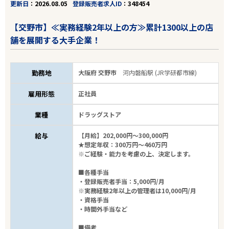
更新日
2026.08.05
登録販売者求人ID
348454
【交野市】≪実務経験2年以上の方≫累計1300以上の店
舗を展開する大手企業！
勤務地
大阪府 交野市
河内磐船駅 (JR学研都市線)
雇用形態
正社員
業種
ドラッグストア
給与
【月給】202,000円～300,000円
★想定年収：300万円～460万円
※ご経験・能力を考慮の上、決定します。
■各種手当
・登録販売者手当：5,000円/月
※実務経験2年以上の管理者は10,000円/月
・資格手当
・時間外手当など
■備考