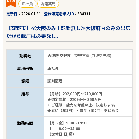
NEW
正社員
調剤薬局
更新日
2026.07.31
登録販売者求人ID
338331
【交野市】≪大阪のみ！転勤無し≫大阪府内のみの出店
だから転居は必要なし。
勤務地
大阪府 交野市
交野市駅 (京阪交野線)
雇用形態
正社員
業種
調剤薬局
給与
【月給】202,000円～250,000円
★想定年収：220万円～350万円
※ご経験・能力を考慮の上、決定します。
◆昇給（年1回）・賞与（年2回）支給あり
勤務時間
［月～金］9:00～19:30
［土］9:00～15:00
（定休日:日,祝）