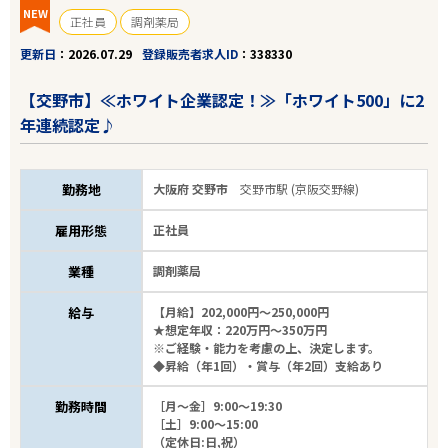
NEW
正社員
調剤薬局
更新日
2026.07.29
登録販売者求人ID
338330
【交野市】≪ホワイト企業認定！≫「ホワイト500」に2
年連続認定♪
勤務地
大阪府 交野市
交野市駅 (京阪交野線)
雇用形態
正社員
業種
調剤薬局
給与
【月給】202,000円～250,000円
★想定年収：220万円～350万円
※ご経験・能力を考慮の上、決定します。
◆昇給（年1回）・賞与（年2回）支給あり
勤務時間
［月～金］9:00～19:30
［土］9:00～15:00
（定休日:日,祝）