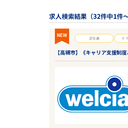
企業の皆様へ
会社概要
求人検索結果（
32
件中1件～
お問い合わせ
閉じる ×
NEW
正社員
ド
【高槻市】《キャリア支援制度