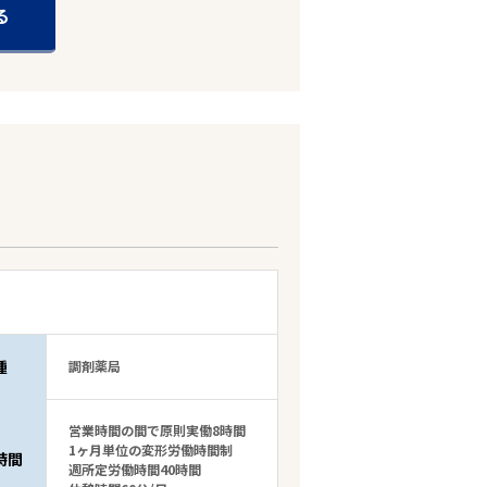
る
種
調剤薬局
営業時間の間で原則実働8時間
1ヶ月単位の変形労働時間制
時間
週所定労働時間40時間