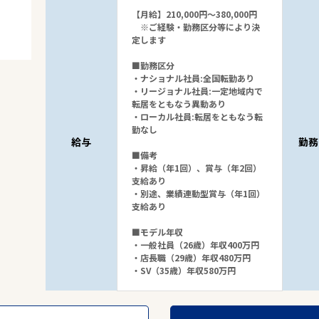
【月給】210,000円～380,000円
※ご経験・勤務区分等により決
定します
■勤務区分
・ナショナル社員:全国転勤あり
・リージョナル社員:一定地域内で
転居をともなう異動あり
・ローカル社員:転居をともなう転
32
件
勤なし
から検索する
給与
勤務
■備考
・昇給（年1回）、賞与（年2回）
支給あり
・別途、業績連動型賞与（年1回）
支給あり
■モデル年収
・一般社員（26歳）年収400万円
・店長職（29歳）年収480万円
・SV（35歳）年収580万円