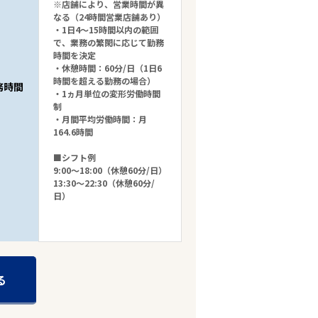
※店舗により、営業時間が異
なる（24時間営業店舗あり）
・1日4～15時間以内の範囲
で、業務の繁閑に応じて勤務
時間を決定
・休憩時間：60分/日（1日6
時間を超える勤務の場合）
務時間
・1ヵ月単位の変形労働時間
制
・月間平均労働時間：月
164.6時間
■シフト例
9:00～18:00（休憩60分/日）
13:30～22:30（休憩60分/
日）
る