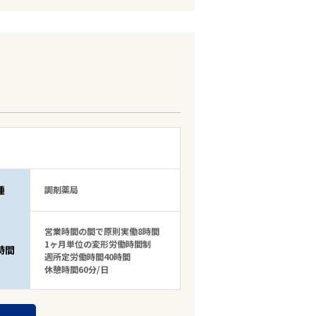
種
調剤薬局
営業時間の間で原則実働8時間
1ヶ月単位の変形労働時間制
時間
週所定労働時間40時間
休憩時間60分/日