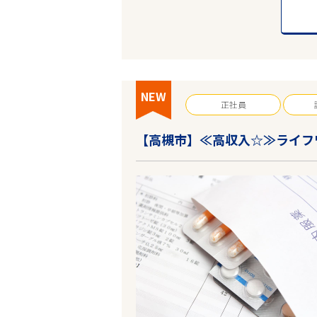
NEW
正社員
【高槻市】≪高収入☆≫ライフ