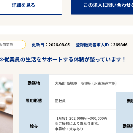
詳細を見る
この求人に問い合わせ
更新日
2026.08.05
登録販売者求人ID
369846
調剤薬局
≫従業員の生活をサポートする体制が整っています！
勤務地
大阪府 高槻市
高槻駅 (JR東海道本線)
雇用形態
業
正社員
【月給】202,000円～300,000円
※ご経験により異なります。
給与
勤務
◆昇給・賞与あり