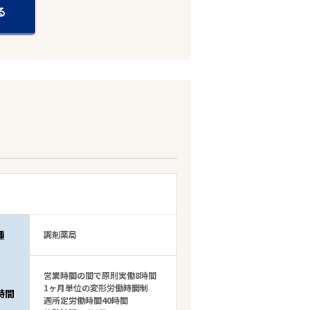
る
種
調剤薬局
営業時間の間で原則実働8時間
1ヶ月単位の変形労働時間制
時間
週所定労働時間40時間