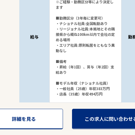
※ご経験・勤務区分等により決定し
ます
■勤務区分（3年毎に変更可）
・ナショナル社員:全国転勤あり
・リージョナル社員:本拠地とその隣
接県から概ね100km以内で会社の定
給与
勤
める場所
・エリア社員:原則転居をともなう異
動なし
■備考
・昇給（年1回）、賞与（年2回）支
給あり
■モデル年収（ナショナル社員）
・一般社員（25歳）年収383万円
・店長（35歳）年収494万円
詳細を見る
この求人に問い合わせ