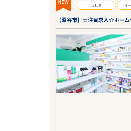
NEW
正社員
ホ
【深谷市】☆注目求人☆ホーム
エリアで探す
埼玉
深谷市
業種
雇用形態
こだわり条件