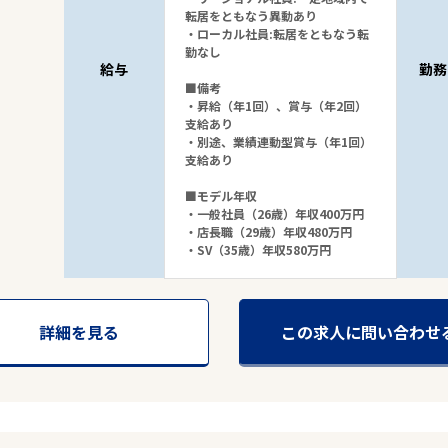
転居をともなう異動あり
・ローカル社員:転居をともなう転
勤なし
給与
勤務
■備考
・昇給（年1回）、賞与（年2回）
支給あり
・別途、業績連動型賞与（年1回）
支給あり
■モデル年収
・一般社員（26歳）年収400万円
・店長職（29歳）年収480万円
・SV（35歳）年収580万円
詳細を見る
この求人に問い合わせ