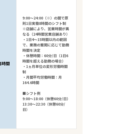
9:00～24:00（※）の間で原
則1日実働8時間のシフト制
※店舗により、営業時間が異
なる（24時間営業店舗あり）
・1日4～15時間以内の範囲
で、業務の繁閑に応じて勤務
時間を決定
・休憩時間：60分/日（1日6
時間を超える勤務の場合）
務時間
・1ヵ月単位の変形労働時間
制
・月間平均労働時間：月
164.6時間
■シフト例
9:00～18:00（休憩60分/日）
13:30～22:30（休憩60分/
日）