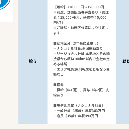
【月給】210,000円～350,000円
※別途、登録販売者手当あり（管理
者：15,000円/月、研修中：5,000
円/月）
※ご経験・勤務区分等により決定し
ます
■勤務区分（3年毎に変更可）
・ナショナル社員:全国転勤あり
・リージョナル社員:本拠地とその隣
接県から概ね100km以内で会社の定
給与
勤
める場所
・エリア社員:原則転居をともなう異
動なし
■備考
・昇給（年1回）、賞与（年2回）支
給あり
■モデル年収（ナショナル社員）
・一般社員（25歳）年収383万円
・店長（35歳）年収494万円