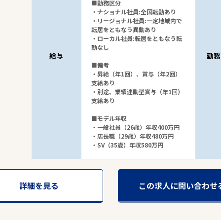
■勤務区分
・ナショナル社員:全国転勤あり
・リージョナル社員:一定地域内で
転居をともなう異動あり
・ローカル社員:転居をともなう転
勤なし
給与
勤務
■備考
・昇給（年1回）、賞与（年2回）
支給あり
・別途、業績連動型賞与（年1回）
支給あり
■モデル年収
・一般社員（26歳）年収400万円
・店長職（29歳）年収480万円
・SV（35歳）年収580万円
詳細を見る
この求人に問い合わせ