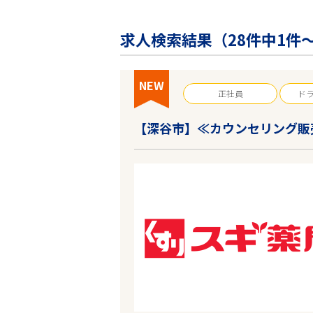
企業の皆様へ
会社概要
求人検索結果（
28
件中1件～
お問い合わせ
閉じる ×
NEW
正社員
ド
【深谷市】≪カウンセリング販