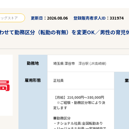
更新日
2026.08.06
登録販売者求人ID
331974
ラッグストア
わせて勤務区分（転勤の有無）を変更OK／男性の育児休
勤務地
埼玉県 深谷市
深谷駅 (JR高崎線)
雇用形態
業
正社員
【月給】210,000円～380,000円
※ご経験・勤務区分等により決
定します
■勤務区分
・ナショナル社員:全国転勤あり
・リージョナル社員:一定地域内で