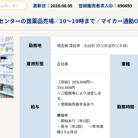
更新日
2026.08.05
登録販売者求人ID
690693
ームセンター
センターの医薬品売場／10～19時まで／マイカー通勤
駅から探す
勤務地
埼玉県 深谷市
永田駅 (秩父鉄道秩父本線)
雇用形態
業種
正社員
【月給】204,000円～
350,000円
※ご経験等により決定しま
す。
※登録販売者手当あり
給与
勤務時間
■備考
・昇給あり（年1回）
・賞与（年2回） ※昨年実
績2.5ヵ月分