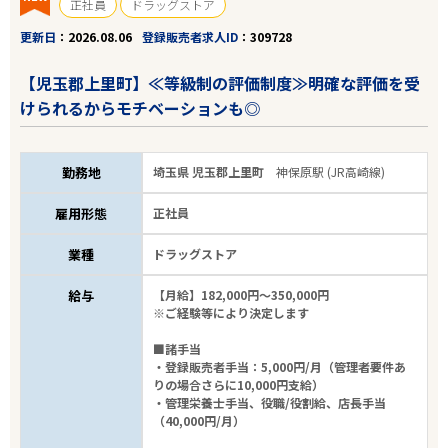
正社員
ドラッグストア
更新日
2026.08.06
登録販売者求人ID
309728
【児玉郡上里町】≪等級制の評価制度≫明確な評価を受
けられるからモチベーションも◎
勤務地
埼玉県 児玉郡上里町
神保原駅 (JR高崎線)
雇用形態
正社員
業種
ドラッグストア
給与
【月給】182,000円～350,000円
※ご経験等により決定します
■諸手当
・登録販売者手当：5,000円/月（管理者要件あ
りの場合さらに10,000円支給）
・管理栄養士手当、役職/役割給、店長手当
（40,000円/月）