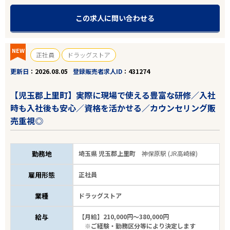
この求人に問い合わせる
NEW
正社員
ドラッグストア
更新日
2026.08.05
登録販売者求人ID
431274
【児玉郡上里町】実際に現場で使える豊富な研修／入社
時も入社後も安心／資格を活かせる／カウンセリング販
売重視◎
勤務地
埼玉県 児玉郡上里町
神保原駅 (JR高崎線)
雇用形態
正社員
業種
ドラッグストア
給与
【月給】210,000円～380,000円
※ご経験・勤務区分等により決定します