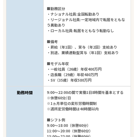
■勤務区分
・ナショナル社員:全国転勤あり
・リージョナル社員:一定地域内で転居をともな
う異動あり
・ローカル社員:転居をともなう転勤なし
■備考
・昇給（年1回）、賞与（年2回）支給あり
・別途、業績連動型賞与（年1回）支給あり
■モデル年収
・一般社員（26歳）年収400万円
・店長職（29歳）年収480万円
・SV（35歳）年収580万円
勤務時間
9:00～22:00の間で実働1日8時間を基本とする
※休憩60分/日
※1ヵ月単位の変形労働時間制
※週所定労働時間は40時間以内
■シフト例
9:00～18:00（休憩60分）
11:00～20:00（休憩60分）
13:00～22:00（休憩60分）