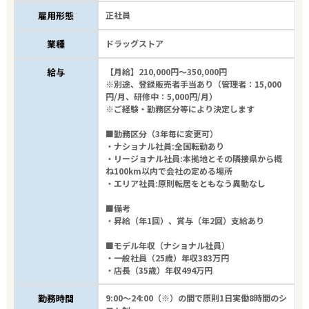
業種
雇用形態
正社員
業種
ドラッグストア
雇用形態
給与
【月給】210,000円～350,000円
※別途、登録販売者手当あり（管理者：15,000
こだわり条件
円/月、研修中：5,000円/月）
※ご経験・勤務区分等により決定します
フリーワード
■勤務区分（3年毎に変更可）
・ナショナル社員:全国転勤あり
・リージョナル社員:本拠地とその隣接県から概
ね100km以内で会社の定める場所
・エリア社員:原則転居をともなう異動なし
5
件
■備考
から検索する
・昇給（年1回）、賞与（年2回）支給あり
■モデル年収（ナショナル社員）
・一般社員（25歳）年収383万円
・店長（35歳）年収494万円
勤務時間
9:00～24:00（※）の間で原則1日実働8時間のシ