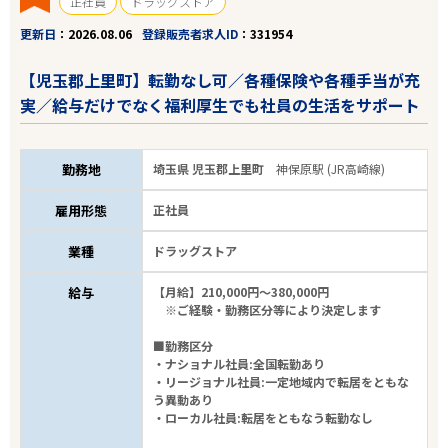
正社員
ドラッグストア
更新日
2026.08.06
登録販売者求人ID
331954
【児玉郡上里町】転勤なし可／各種保険や各種手当が充
実／給与だけでなく福利厚生でも社員の生活をサポート
勤務地
埼玉県 児玉郡上里町
神保原駅 (JR高崎線)
雇用形態
正社員
業種
ドラッグストア
給与
【月給】210,000円～380,000円
※ご経験・勤務区分等により決定します
■勤務区分
・ナショナル社員:全国転勤あり
・リージョナル社員:一定地域内で転居をともな
う異動あり
・ローカル社員:転居をともなう転勤なし