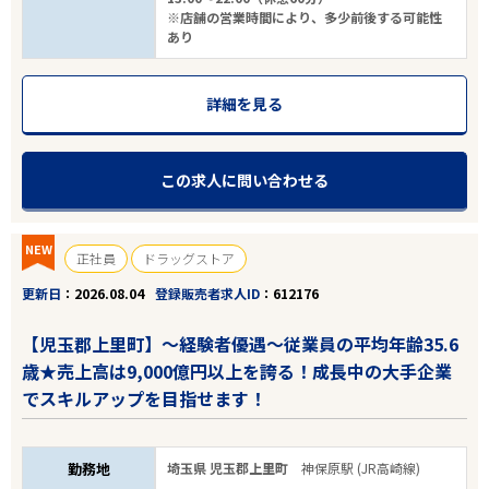
※店舗の営業時間により、多少前後する可能性
あり
詳細を見る
この求人に問い合わせる
NEW
正社員
ドラッグストア
更新日
2026.08.04
登録販売者求人ID
612176
エリアで探す
駅から探す
【児玉郡上里町】～経験者優遇～従業員の平均年齢35.6
歳★売上高は9,000億円以上を誇る！成長中の大手企業
でスキルアップを目指せます！
埼玉
児玉郡上里町
勤務地
埼玉県 児玉郡上里町
神保原駅 (JR高崎線)