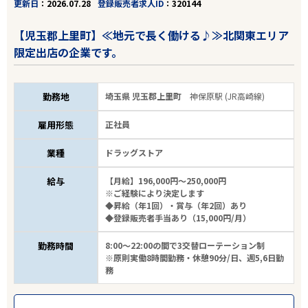
更新日
2026.07.28
登録販売者求人ID
320144
【児玉郡上里町】≪地元で長く働ける♪≫北関東エリア
限定出店の企業です。
勤務地
埼玉県 児玉郡上里町
神保原駅 (JR高崎線)
雇用形態
正社員
業種
ドラッグストア
給与
【月給】196,000円～250,000円
※ご経験により決定します
◆昇給（年1回）・賞与（年2回）あり
◆登録販売者手当あり（15,000円/月）
勤務時間
8:00～22:00の間で3交替ローテーション制
※原則実働8時間勤務・休憩90分/日、週5,6日勤
務