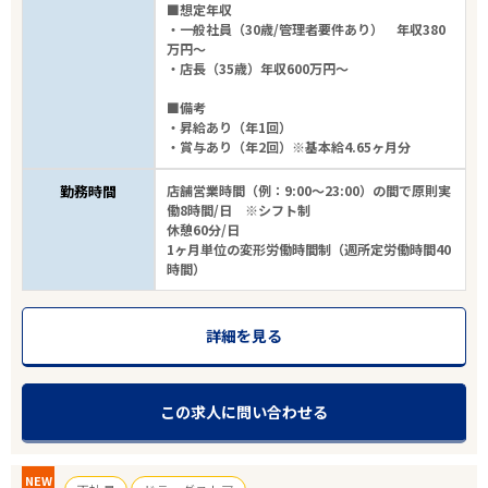
■想定年収
・一般社員（30歳/管理者要件あり） 年収380
万円～
・店長（35歳）年収600万円～
■備考
・昇給あり（年1回）
・賞与あり（年2回）※基本給4.65ヶ月分
勤務時間
店舗営業時間（例：9:00～23:00）の間で原則実
働8時間/日 ※シフト制
休憩60分/日
1ヶ月単位の変形労働時間制（週所定労働時間40
時間）
詳細を見る
この求人に問い合わせる
NEW