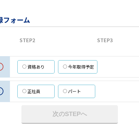
録フォーム
STEP2
STEP3
資格あり
今年取得予定
意
正社員
パート
次のSTEPへ