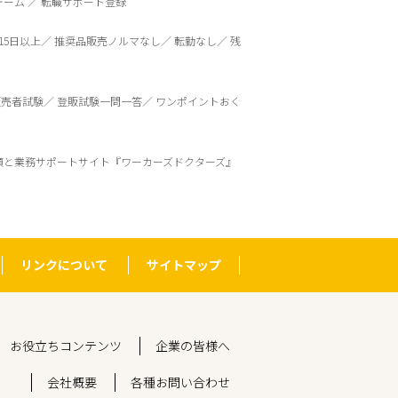
ォーム
転職サポート登録
15日以上
推奨品販売ノルマなし
転勤なし
残
販売者試験
登販試験一問一答
ワンポイントおく
頼と業務サポートサイト『ワーカーズドクターズ』
リンクについて
サイトマップ
お役立ちコンテンツ
企業の皆様へ
会社概要
各種お問い合わせ