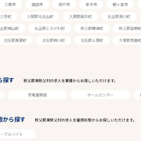
三郷市
蓮田市
坂戸市
幸手市
鶴ヶ島市
三芳町
入間郡毛呂山町
入間郡越生町
比企郡滑川町
企郡鳩山町
比企郡ときがわ町
秩父郡横瀬町
秩父郡皆野
児玉郡美里町
児玉郡神川町
児玉郡上里町
大里郡寄居
ら探す
秩父郡東秩父村の求人を業種からお探しいただけます。
家電量販店
ホームセンター
駅から探す
態から探す
秩父郡東秩父村の求人を雇用形態からお探しいただけます。
ト・アルバイト