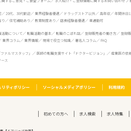
に関するご意見・ご要望フォーム
求人紹介・ご登録情報に関するお問い合わせフ
可
20代、30代歓迎
業界経験者優遇
ドラッグストア以外
高年収
年間休日1
有り
住宅補助あり
教育制度あり
店長経験者優遇
車通勤可
職活動について
転職活動の基本
転職のこぼれ話
登録販売者の働き方
登録
業界コラム
業界情報
現場で役立つ知識
著名人コラム
FAQ
「ファルマスタッフ」
医師の転職支援サイト「ドクタービジョン」
産業医の依
ソース
ュリティポリシー
ソーシャルメディアポリシー
利用規約
初めての方へ
求人検索
求人特集
集【チアジョブ登販】