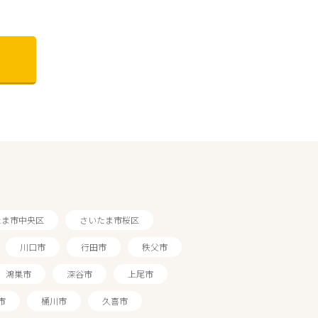
たま市中央区
さいたま市桜区
川口市
行田市
秩父市
鴻巣市
深谷市
上尾市
市
桶川市
久喜市