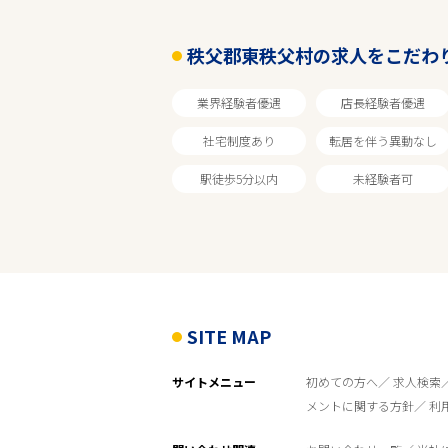
秩父郡東秩父村
秩父郡東秩父村の求人をこだわ
業種
業界経験者優遇
店長経験者優遇
社宅制度あり
転居を伴う異動なし
雇用形態
駅徒歩5分以内
未経験者可
こだわり条件
フリーワード
SITE MAP
サイトメニュー
初めての方へ
求人検索
メントに関する方針
利