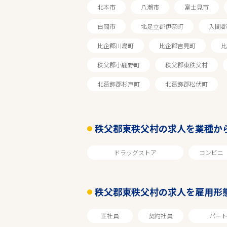
北本市
八潮市
富士見市
白岡市
北足立郡伊奈町
入間郡
比企郡川島町
比企郡吉見町
比
秩父郡小鹿野町
秩父郡東秩父村
北葛飾郡杉戸町
北葛飾郡松伏町
秩父郡東秩父村の求人を業種か
ドラッグストア
コンビニ
エリアで探す
秩父郡東秩父村の求人を雇用形
埼玉
正社員
契約社員
パー