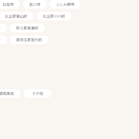
日高市
吉川市
ふじみ野市
比企郡嵐山町
比企郡小川町
町
秩父郡長瀞町
町
南埼玉郡宮代町
調剤薬局
その他