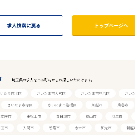
求人検索に戻る
トップページへ
す
埼玉県の求人を市区町村からお探しいただけます。
いたま市北区
さいたま市大宮区
さいたま市見沼区
さい
さいたま市緑区
さいたま市岩槻区
川越市
熊谷市
本庄市
東松山市
春日部市
狭山市
羽生市
戸田市
入間市
朝霞市
志木市
和光市
新座