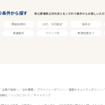
り条件から探す
秩父郡東秩父村の求人をこだわり条件からお探しいただ
積極採用中
20代、30代歓迎
高年収
車通勤可
ブランク可
教育制度あり
企業の皆様へ
会社概要
プライバシーポリシー
情報セキュリティポリシー
用規約
リンクについて
サイトマップ
0
件
から検索する