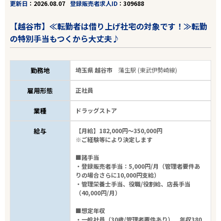
更新日
2026.08.07
登録販売者求人ID
309688
【越谷市】≪転勤者は借り上げ社宅の対象です！≫転勤
の特別手当もつくから大丈夫♪
勤務地
埼玉県 越谷市
蒲生駅 (東武伊勢崎線)
雇用形態
正社員
業種
ドラッグストア
給与
【月給】182,000円～350,000円
※ご経験等により決定します
■諸手当
・登録販売者手当：5,000円/月（管理者要件あ
りの場合さらに10,000円支給）
・管理栄養士手当、役職/役割給、店長手当
（40,000円/月）
■想定年収
・一般社員（30歳/管理者要件あり） 年収380