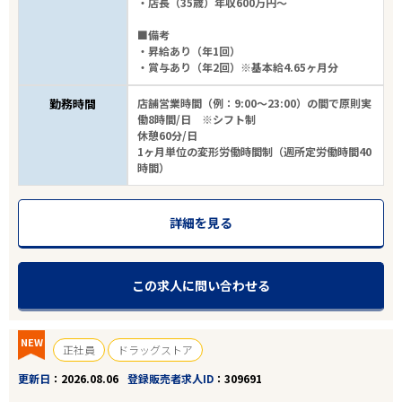
・店長（35歳）年収600万円～
■備考
・昇給あり（年1回）
・賞与あり（年2回）※基本給4.65ヶ月分
勤務時間
店舗営業時間（例：9:00～23:00）の間で原則実
働8時間/日 ※シフト制
休憩60分/日
1ヶ月単位の変形労働時間制（週所定労働時間40
時間）
詳細を見る
この求人に問い合わせる
NEW
正社員
ドラッグストア
更新日
2026.08.06
登録販売者求人ID
309691