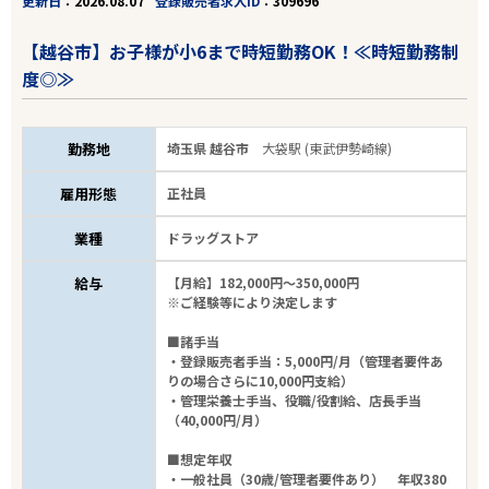
更新日
2026.08.07
登録販売者求人ID
309696
【越谷市】お子様が小6まで時短勤務OK！≪時短勤務制
度◎≫
勤務地
埼玉県 越谷市
大袋駅 (東武伊勢崎線)
雇用形態
正社員
業種
ドラッグストア
給与
【月給】182,000円～350,000円
※ご経験等により決定します
■諸手当
・登録販売者手当：5,000円/月（管理者要件あ
りの場合さらに10,000円支給）
・管理栄養士手当、役職/役割給、店長手当
（40,000円/月）
■想定年収
・一般社員（30歳/管理者要件あり） 年収380