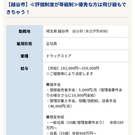
【越谷市】≪評価制度が等級制≫優秀な方は飛び級もで
きちゃう！
勤務地
埼玉県 越谷市
越谷駅 (東武伊勢崎線)
雇用形態
正社員
業種
ドラッグストア
給与
【月給】182,000円～350,000円
※ご経験等により決定します
■諸手当
・登録販売者手当：5,000円/月（管理者要件あ
りの場合さらに10,000円支給）
・管理栄養士手当、役職/役割給、店長手当
（40,000円/月）
■想定年収
・一般社員（30歳/管理者要件あり） 年収380
万円～
・店長（35歳）年収600万円～