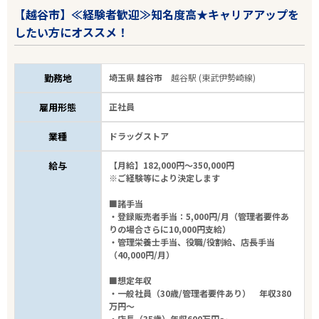
【越谷市】≪経験者歓迎≫知名度高★キャリアアップを
したい方にオススメ！
勤務地
埼玉県 越谷市
越谷駅 (東武伊勢崎線)
雇用形態
正社員
業種
ドラッグストア
給与
【月給】182,000円～350,000円
※ご経験等により決定します
■諸手当
・登録販売者手当：5,000円/月（管理者要件あ
りの場合さらに10,000円支給）
・管理栄養士手当、役職/役割給、店長手当
（40,000円/月）
■想定年収
・一般社員（30歳/管理者要件あり） 年収380
万円～
・店長（35歳）年収600万円～