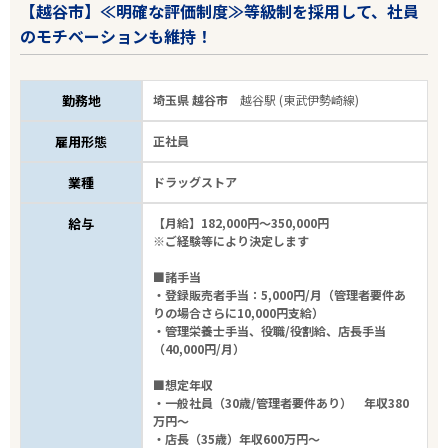
【越谷市】≪明確な評価制度≫等級制を採用して、社員
のモチベーションも維持！
勤務地
埼玉県 越谷市
越谷駅 (東武伊勢崎線)
雇用形態
正社員
業種
ドラッグストア
給与
【月給】182,000円～350,000円
※ご経験等により決定します
■諸手当
・登録販売者手当：5,000円/月（管理者要件あ
りの場合さらに10,000円支給）
・管理栄養士手当、役職/役割給、店長手当
（40,000円/月）
■想定年収
・一般社員（30歳/管理者要件あり） 年収380
万円～
・店長（35歳）年収600万円～