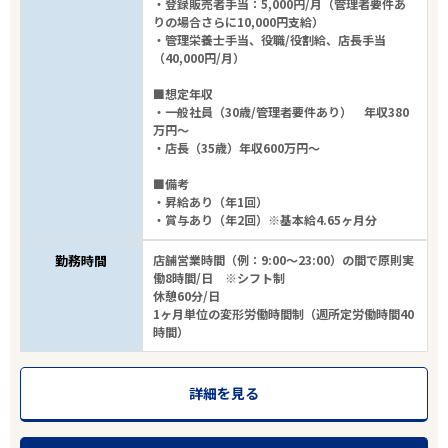
・登録販売者手当：5,000円/月（管理者要件あ
りの場合さらに10,000円支給）
・管理栄養士手当、役職/役割給、店長手当
（40,000円/月）
■想定年収
・一般社員（30歳/管理者要件あり） 年収380
万円～
・店長（35歳）年収600万円～
■備考
・昇給あり（年1回）
・賞与あり（年2回）※基本給4.65ヶ月分
勤務時間
店舗営業時間（例：9:00～23:00）の間で原則実
働8時間/日 ※シフト制
休憩60分/日
1ヶ月単位の変形労働時間制（週所定労働時間40
時間）
詳細を見る