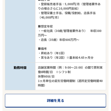
・登録販売者手当：5,000円/月（管理者要件あ
りの場合さらに10,000円支給）
・管理栄養士手当、役職/役割給、店長手当
（40,000円/月）
■想定年収
・一般社員（30歳/管理者要件あり） 年収380
万円～
・店長（35歳）年収600万円～
■備考
・昇給あり（年1回）
・賞与あり（年2回）※基本給4.65ヶ月分
勤務時間
店舗営業時間（例：9:00～23:00）の間で原則実
働8時間/日 ※シフト制
休憩60分/日
1ヶ月単位の変形労働時間制（週所定労働時間40
時間）
詳細を見る