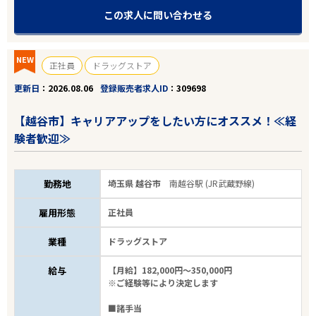
この求人に問い合わせる
35
件
から検索する
NEW
正社員
ドラッグストア
更新日
2026.08.06
登録販売者求人ID
309698
【越谷市】キャリアアップをしたい方にオススメ！≪経
験者歓迎≫
勤務地
埼玉県 越谷市
南越谷駅 (JR武蔵野線)
雇用形態
正社員
業種
ドラッグストア
給与
【月給】182,000円～350,000円
※ご経験等により決定します
■諸手当