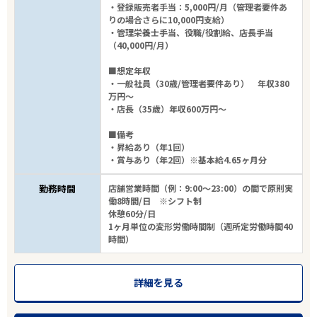
・登録販売者手当：5,000円/月（管理者要件あ
りの場合さらに10,000円支給）
エリアで探す
駅から探す
・管理栄養士手当、役職/役割給、店長手当
（40,000円/月）
埼玉
■想定年収
・一般社員（30歳/管理者要件あり） 年収380
万円～
越谷市
・店長（35歳）年収600万円～
■備考
業種
・昇給あり（年1回）
・賞与あり（年2回）※基本給4.65ヶ月分
雇用形態
勤務時間
店舗営業時間（例：9:00～23:00）の間で原則実
働8時間/日 ※シフト制
休憩60分/日
こだわり条件
1ヶ月単位の変形労働時間制（週所定労働時間40
時間）
フリーワード
詳細を見る