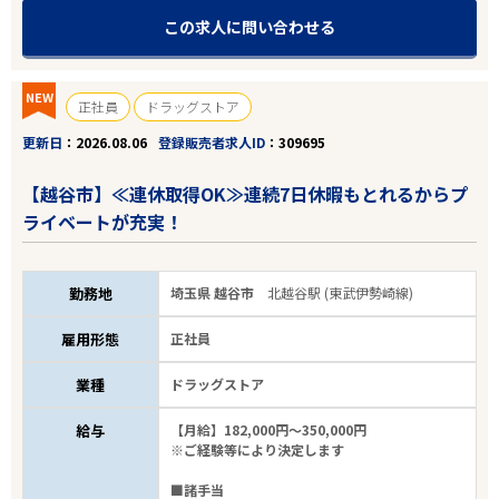
この求人に問い合わせる
NEW
正社員
ドラッグストア
更新日
2026.08.06
登録販売者求人ID
309695
【越谷市】≪連休取得OK≫連続7日休暇もとれるからプ
ライベートが充実！
勤務地
埼玉県 越谷市
北越谷駅 (東武伊勢崎線)
雇用形態
正社員
業種
ドラッグストア
給与
【月給】182,000円～350,000円
※ご経験等により決定します
■諸手当