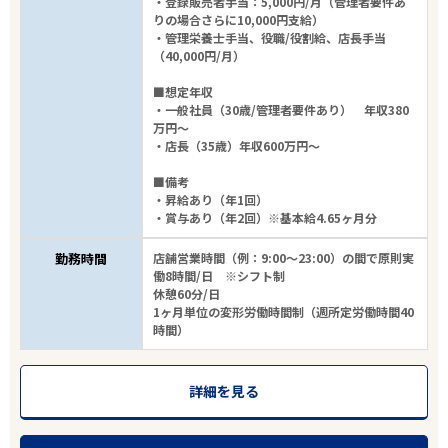
・登録販売者手当：5,000円/月（管理者要件あ
りの場合さらに10,000円支給）
・管理栄養士手当、役職/役割給、店長手当
（40,000円/月）
■想定年収
・一般社員（30歳/管理者要件あり） 年収380
万円～
・店長（35歳）年収600万円～
■備考
・昇給あり（年1回）
・賞与あり（年2回）※基本給4.65ヶ月分
勤務時間
店舗営業時間（例：9:00～23:00）の間で原則実
働8時間/日 ※シフト制
休憩60分/日
1ヶ月単位の変形労働時間制（週所定労働時間40
時間）
詳細を見る