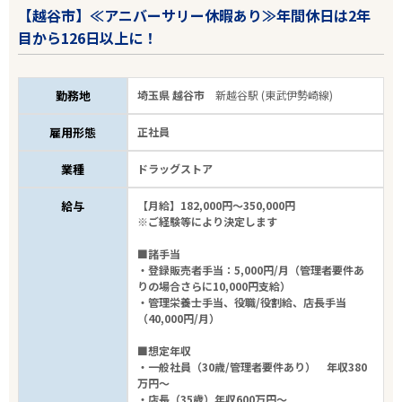
【越谷市】≪アニバーサリー休暇あり≫年間休日は2年
目から126日以上に！
勤務地
埼玉県 越谷市
新越谷駅 (東武伊勢崎線)
雇用形態
正社員
業種
ドラッグストア
給与
【月給】182,000円～350,000円
※ご経験等により決定します
■諸手当
・登録販売者手当：5,000円/月（管理者要件あ
りの場合さらに10,000円支給）
・管理栄養士手当、役職/役割給、店長手当
（40,000円/月）
■想定年収
・一般社員（30歳/管理者要件あり） 年収380
万円～
・店長（35歳）年収600万円～