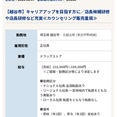
【越谷市】キャリアアップを目指す方に／店長候補研修
や店長研修など充実≪カウンセリング販売重視≫
勤務地
埼玉県 越谷市
北越谷駅 (東武伊勢崎線)
雇用形態
正社員
業種
ドラッグストア
給与
【月給】210,000円～380,000円
※ご経験・勤務区分等により決定します
■勤務区分
・ナショナル社員:全国転勤あり
・リージョナル社員:一定地域内で転居をともな
う異動あり
・ローカル社員:転居をともなう転勤なし
■備考
・昇給（年1回）、賞与（年2回）支給あり