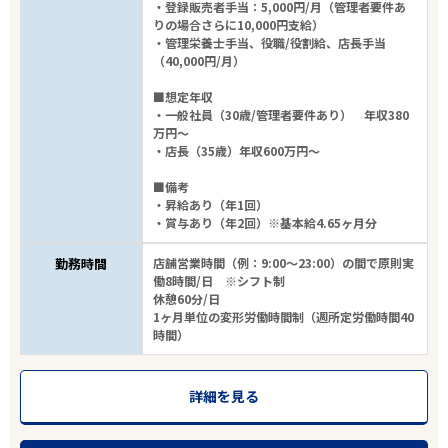
・登録販売者手当：5,000円/月（管理者要件あ
りの場合さらに10,000円支給）
・管理栄養士手当、役職/役割給、店長手当
（40,000円/月）
■想定年収
・一般社員（30歳/管理者要件あり） 年収380
万円～
・店長（35歳）年収600万円～
■備考
・昇給あり（年1回）
・賞与あり（年2回）※基本給4.65ヶ月分
勤務時間
店舗営業時間（例：9:00～23:00）の間で原則実
働8時間/日 ※シフト制
休憩60分/日
1ヶ月単位の変形労働時間制（週所定労働時間40
時間）
詳細を見る