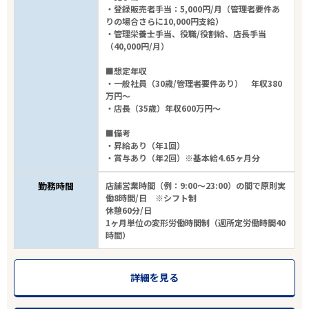
・登録販売者手当：5,000円/月（管理者要件あ
りの場合さらに10,000円支給）
・管理栄養士手当、役職/役割給、店長手当
（40,000円/月）
■想定年収
・一般社員（30歳/管理者要件あり） 年収380
万円～
・店長（35歳）年収600万円～
■備考
・昇給あり（年1回）
・賞与あり（年2回）※基本給4.65ヶ月分
勤務時間
店舗営業時間（例：9:00～23:00）の間で原則実
働8時間/日 ※シフト制
休憩60分/日
1ヶ月単位の変形労働時間制（週所定労働時間40
時間）
詳細を見る