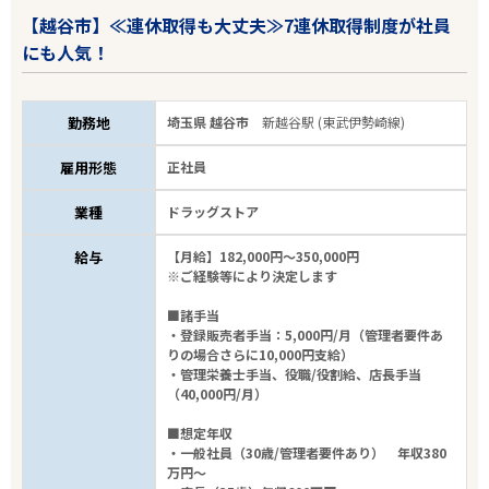
【越谷市】≪連休取得も大丈夫≫7連休取得制度が社員
にも人気！
勤務地
埼玉県 越谷市
新越谷駅 (東武伊勢崎線)
雇用形態
正社員
業種
ドラッグストア
給与
【月給】182,000円～350,000円
※ご経験等により決定します
■諸手当
・登録販売者手当：5,000円/月（管理者要件あ
りの場合さらに10,000円支給）
・管理栄養士手当、役職/役割給、店長手当
（40,000円/月）
■想定年収
・一般社員（30歳/管理者要件あり） 年収380
万円～