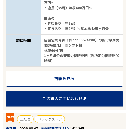
万円～
・店長（35歳）年収600万円～
■備考
・昇給あり（年1回）
・賞与あり（年2回）※基本給4.65ヶ月分
勤務時間
店舗営業時間（例：9:00～23:00）の間で原則実
働8時間/日 ※シフト制
休憩60分/日
1ヶ月単位の変形労働時間制（週所定労働時間40
時間）
詳細を見る
この求人に問い合わせる
NEW
正社員
ドラッグストア
更新日
2026.08.07
登録販売者求人ID
431265