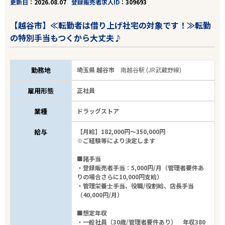
更新日
2026.08.07
登録販売者求人ID
309693
【越谷市】≪転勤者は借り上げ社宅の対象です！≫転勤
の特別手当もつくから大丈夫♪
勤務地
埼玉県 越谷市
南越谷駅 (JR武蔵野線)
雇用形態
正社員
業種
ドラッグストア
給与
【月給】182,000円～350,000円
※ご経験等により決定します
■諸手当
・登録販売者手当：5,000円/月（管理者要件あ
りの場合さらに10,000円支給）
・管理栄養士手当、役職/役割給、店長手当
（40,000円/月）
■想定年収
・一般社員（30歳/管理者要件あり） 年収380