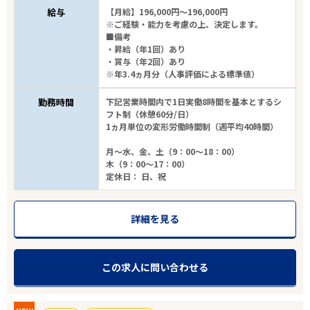
給与
【月給】196,000円～196,000円
※ご経験・能力を考慮の上、決定します。
■備考
・昇給（年1回）あり
・賞与（年2回）あり
※年3.4ヵ月分（人事評価による標準値）
勤務時間
下記営業時間内で1日実働8時間を基本とするシ
フト制（休憩60分/日）
1ヵ月単位の変形労働時間制（週平均40時間）
月～水、金、土（9：00～18：00）
木（9：00～17：00）
定休日： 日、祝
詳細を見る
この求人に問い合わせる