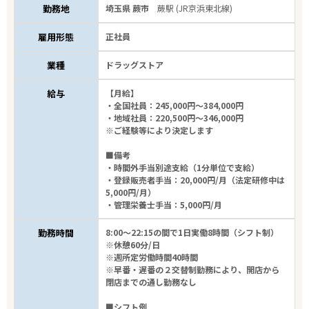
勤務地
埼玉県 蕨市
蕨駅 (JR京浜東北線)
雇用形態
正社員
業種
ドラッグストア
給与
【月給】
・全国社員：245,000円～384,000円
・地域社員：220,500円～346,000円
※ご経験等により決定します
■備考
・時間外手当別途支給（1分単位で支給）
・登録販売者手当：20,000円/月（法定研修中は
5,000円/月）
・管理栄養士手当：5,000円/月
勤務時間
8:00～22:15の間で1日実働8時間（シフト制）
※休憩60分/日
※週所定労働時間40時間
※早番・遅番の２交替制勤務により、開店から
閉店までの通し勤務なし
■シフト例