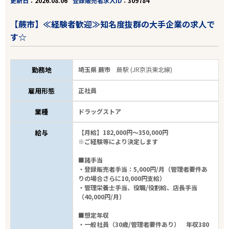
更新日
2026.08.06
登録販売者求人ID
309784
【蕨市】≪経験者歓迎≫知名度抜群の大手企業の求人で
す☆
勤務地
埼玉県 蕨市
蕨駅 (JR京浜東北線)
雇用形態
正社員
業種
ドラッグストア
給与
【月給】182,000円～350,000円
※ご経験等により決定します
■諸手当
・登録販売者手当：5,000円/月（管理者要件あ
りの場合さらに10,000円支給）
・管理栄養士手当、役職/役割給、店長手当
（40,000円/月）
■想定年収
・一般社員（30歳/管理者要件あり） 年収380