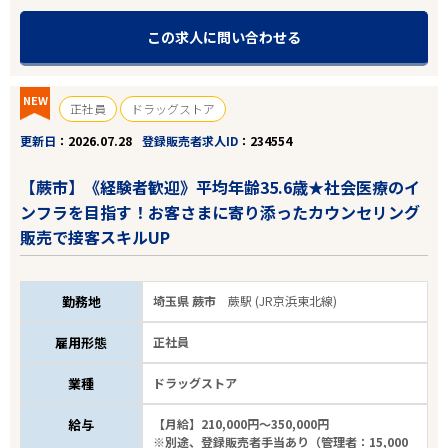
この求人に問い合わせる
NEW
正社員
ドラッグストア
更新日
2026.07.28
登録販売者求人ID
234554
【蕨市】《経験者歓迎》平均年齢35.6歳★社会医療のイ
ンフラを目指す！お客さまに寄り添ったカウンセリング
販売で接客スキルUP
勤務地
埼玉県 蕨市
蕨駅 (JR京浜東北線)
雇用形態
正社員
業種
ドラッグストア
給与
【月給】210,000円～350,000円
※別途、登録販売者手当あり（管理者：15,000