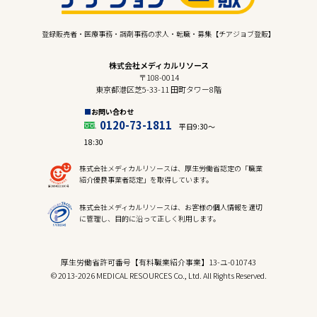
登録販売者・医療事務・調剤事務の求人・転職・募集【チアジョブ登販】
株式会社メディカルリソース
〒108-0014
東京都港区芝5-33-11 田町タワー8階
お問い合わせ
0120-73-1811
平日9:30〜
18:30
株式会社メディカルリソースは、厚生労働省認定の「職業
紹介優良事業者認定」を取得しています。
株式会社メディカルリソースは、お客様の個人情報を適切
に管理し、目的に沿って正しく利用します。
厚生労働省許可番号【有料職業紹介事業】13-ユ-010743
© 2013-2026 MEDICAL RESOURCES Co., Ltd. All Rights Reserved.