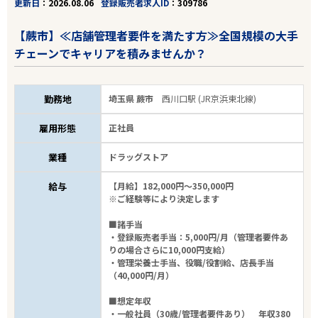
更新日
2026.08.06
登録販売者求人ID
309786
【蕨市】≪店舗管理者要件を満たす方≫全国規模の大手
チェーンでキャリアを積みませんか？
勤務地
埼玉県 蕨市
西川口駅 (JR京浜東北線)
雇用形態
正社員
業種
ドラッグストア
給与
【月給】182,000円～350,000円
※ご経験等により決定します
■諸手当
・登録販売者手当：5,000円/月（管理者要件あ
りの場合さらに10,000円支給）
・管理栄養士手当、役職/役割給、店長手当
（40,000円/月）
■想定年収
・一般社員（30歳/管理者要件あり） 年収380