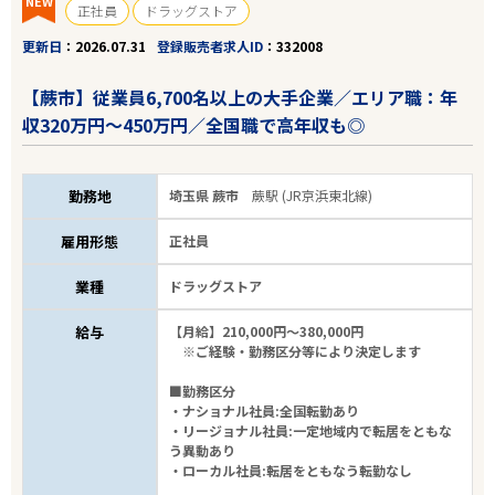
NEW
正社員
ドラッグストア
更新日
2026.07.31
登録販売者求人ID
332008
【蕨市】従業員6,700名以上の大手企業／エリア職：年
収320万円～450万円／全国職で高年収も◎
勤務地
埼玉県 蕨市
蕨駅 (JR京浜東北線)
雇用形態
正社員
業種
ドラッグストア
給与
【月給】210,000円～380,000円
※ご経験・勤務区分等により決定します
■勤務区分
・ナショナル社員:全国転勤あり
・リージョナル社員:一定地域内で転居をともな
う異動あり
・ローカル社員:転居をともなう転勤なし