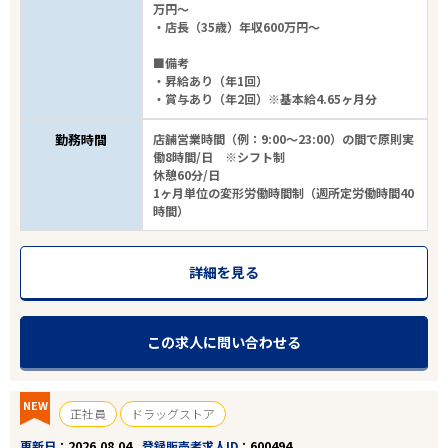
万円～
・店長（35歳）年収600万円～
■備考
・昇給あり（年1回）
・賞与あり（年2回）※基本給4.65ヶ月分
勤務時間
店舗営業時間（例：9:00～23:00）の間で原則実
働8時間/日 ※シフト制
休憩60分/日
1ヶ月単位の変形労働時間制（週所定労働時間40
時間）
詳細を見る
この求人に問い合わせる
NEW
正社員
ドラッグストア
更新日
2026.08.04
登録販売者求人ID
600494