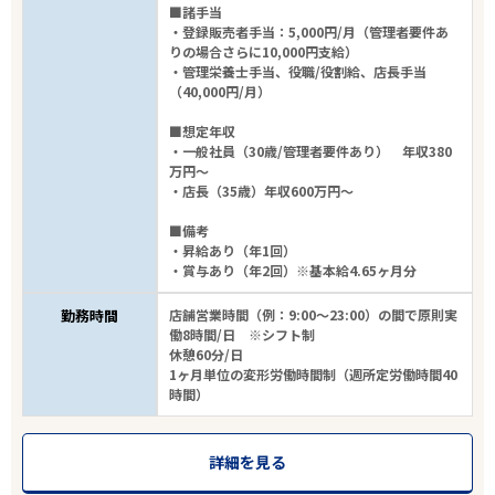
■諸手当
・登録販売者手当：5,000円/月（管理者要件あ
りの場合さらに10,000円支給）
・管理栄養士手当、役職/役割給、店長手当
（40,000円/月）
■想定年収
・一般社員（30歳/管理者要件あり） 年収380
万円～
・店長（35歳）年収600万円～
■備考
・昇給あり（年1回）
・賞与あり（年2回）※基本給4.65ヶ月分
勤務時間
店舗営業時間（例：9:00～23:00）の間で原則実
働8時間/日 ※シフト制
エリアで探す
駅から探す
休憩60分/日
1ヶ月単位の変形労働時間制（週所定労働時間40
時間）
埼玉
詳細を見る
蕨市