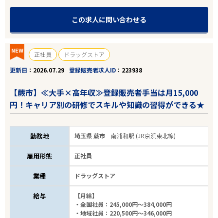
業種
この求人に問い合わせる
雇用形態
NEW
正社員
ドラッグストア
こだわり条件
更新日
2026.07.29
登録販売者求人ID
223938
【蕨市】≪大手×高年収≫登録販売者手当は月15,000
フリーワード
円！キャリア別の研修でスキルや知識の習得ができる★
勤務地
埼玉県 蕨市
南浦和駅 (JR京浜東北線)
12
件
から検索する
雇用形態
正社員
業種
ドラッグストア
給与
【月給】
・全国社員：245,000円～384,000円
・地域社員：220,500円～346,000円