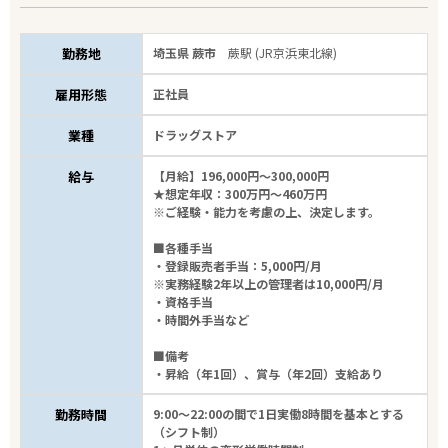
勤務地
埼玉県 蕨市
蕨駅 (JR京浜東北線)
雇用形態
正社員
業種
ドラッグストア
給与
【月給】196,000円～300,000円
★想定年収：300万円～460万円
※ご経験・能力を考慮の上、決定します。
■各種手当
・登録販売者手当：5,000円/月
※実務経験2年以上の管理者は10,000円/月
・資格手当
・時間外手当など
■備考
・昇給（年1回）、賞与（年2回）支給あり
勤務時間
9:00～22:00の間で1日実働8時間を基本とする
（シフト制）