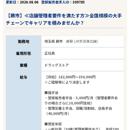
更新日
2026.08.06
登録販売者求人ID
309785
【蕨市】≪店舗管理者要件を満たす方≫全国規模の大手
チェーンでキャリアを積みませんか？
勤務地
埼玉県 蕨市
蕨駅 (JR京浜東北線)
雇用形態
正社員
業種
ドラッグストア
給与
【月給】182,000円～350,000円
※ご経験等により決定します
■諸手当
・登録販売者手当：5,000円/月（管理者要件あ
りの場合さらに10,000円支給）
・管理栄養士手当、役職/役割給、店長手当
（40,000円/月）
■想定年収
・一般社員（30歳/管理者要件あり） 年収380