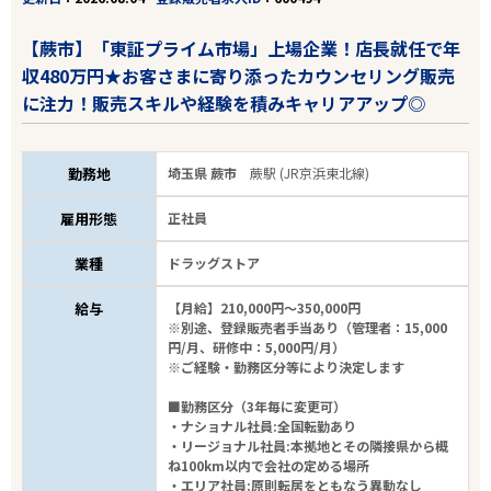
【蕨市】「東証プライム市場」上場企業！店長就任で年
収480万円★お客さまに寄り添ったカウンセリング販売
に注力！販売スキルや経験を積みキャリアアップ◎
勤務地
埼玉県 蕨市
蕨駅 (JR京浜東北線)
雇用形態
正社員
業種
ドラッグストア
給与
【月給】210,000円～350,000円
※別途、登録販売者手当あり（管理者：15,000
円/月、研修中：5,000円/月）
※ご経験・勤務区分等により決定します
■勤務区分（3年毎に変更可）
・ナショナル社員:全国転勤あり
・リージョナル社員:本拠地とその隣接県から概
ね100km以内で会社の定める場所
・エリア社員:原則転居をともなう異動なし