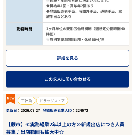
※経験・年齢を考慮し決定いたします。
◆昇給年1回・賞与年2回あり
◆登録販売者手当、時間外手当、通勤手当、家
族手当などあり
勤務時間
1ヶ月単位の変形労働時間制（週所定労働時間40
時間）
※原則実働8時間勤務・休憩60分/日
詳細を見る
この求人に問い合わせる
NEW
正社員
ドラッグストア
更新日
2026.07.27
登録販売者求人ID
224672
【蕨市】≪実務経験2年以上の方≫新規出店につき人員
募集♪出店範囲も拡大中☆