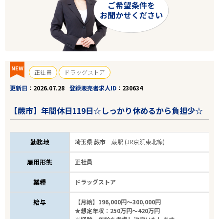
NEW
正社員
ドラッグストア
更新日
2026.07.28
登録販売者求人ID
230634
【蕨市】年間休日119日☆しっかり休めるから負担少☆
勤務地
埼玉県 蕨市
蕨駅 (JR京浜東北線)
雇用形態
正社員
業種
ドラッグストア
給与
【月給】196,000円～300,000円
★想定年収：250万円～420万円