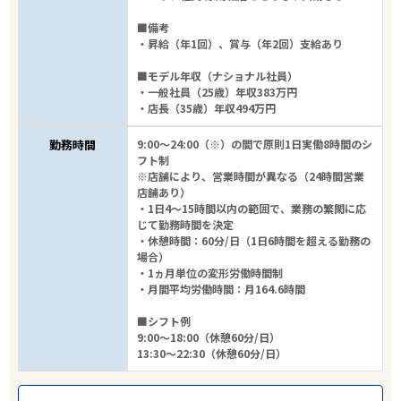
■備考
・昇給（年1回）、賞与（年2回）支給あり
■モデル年収（ナショナル社員）
・一般社員（25歳）年収383万円
・店長（35歳）年収494万円
勤務時間
9:00～24:00（※）の間で原則1日実働8時間のシ
フト制
※店舗により、営業時間が異なる（24時間営業
店舗あり）
・1日4～15時間以内の範囲で、業務の繁閑に応
じて勤務時間を決定
・休憩時間：60分/日（1日6時間を超える勤務の
場合）
・1ヵ月単位の変形労働時間制
・月間平均労働時間：月164.6時間
■シフト例
9:00～18:00（休憩60分/日）
13:30～22:30（休憩60分/日）