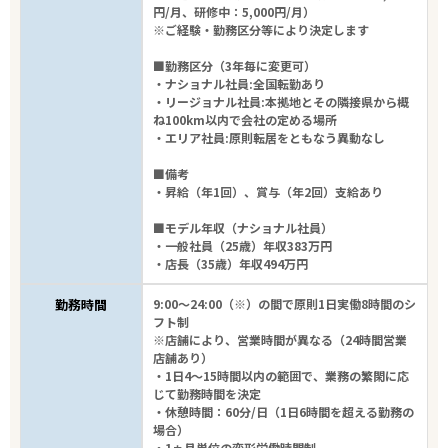
円/月、研修中：5,000円/月）
※ご経験・勤務区分等により決定します
■勤務区分（3年毎に変更可）
・ナショナル社員:全国転勤あり
・リージョナル社員:本拠地とその隣接県から概
ね100km以内で会社の定める場所
・エリア社員:原則転居をともなう異動なし
■備考
・昇給（年1回）、賞与（年2回）支給あり
■モデル年収（ナショナル社員）
・一般社員（25歳）年収383万円
・店長（35歳）年収494万円
勤務時間
9:00～24:00（※）の間で原則1日実働8時間のシ
フト制
※店舗により、営業時間が異なる（24時間営業
店舗あり）
・1日4～15時間以内の範囲で、業務の繁閑に応
じて勤務時間を決定
・休憩時間：60分/日（1日6時間を超える勤務の
場合）
・1ヵ月単位の変形労働時間制