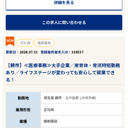
詳細を見る
この求人に問い合わせる
NEW
正社員
調剤薬局
更新日
2026.07.31
登録販売者求人ID
338537
【蕨市】≪医療事務≫大手企業／産育休・育児時短勤務
あり／ライフステージが変わっても安心して就業でき
る！
勤務地
埼玉県 蕨市
北戸田駅 (JR埼京線)
雇用形態
正社員
業種
調剤薬局