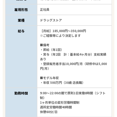
雇用形態
正社員
業種
ドラッグストア
給与
【月給】185,000円～350,000円
※ご経験等により決定します
■備考
・昇給（年1回）
・賞与（年2回 計：基本給4ヶ月分）支給実績
あり
・登録販売者手当10,000円/月（研修中は5,000
円/月）
■モデル年収
・年収 500万円（30歳 店長職）
勤務時間
9:00～22:00の間で原則1日実働8時間（シフト
制）
1ヶ月単位の変形労働時間制
週所定労働時間40時間
休憩60分/日