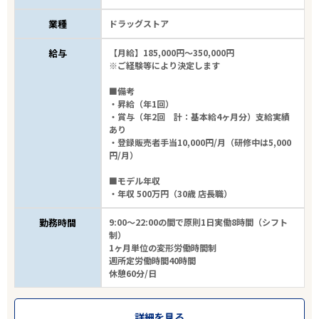
業種
ドラッグストア
給与
【月給】185,000円～350,000円
11
件
※ご経験等により決定します
から検索する
■備考
・昇給（年1回）
・賞与（年2回 計：基本給4ヶ月分）支給実績
あり
・登録販売者手当10,000円/月（研修中は5,000
円/月）
■モデル年収
・年収 500万円（30歳 店長職）
勤務時間
9:00～22:00の間で原則1日実働8時間（シフト
制）
1ヶ月単位の変形労働時間制
週所定労働時間40時間
休憩60分/日
詳細を見る