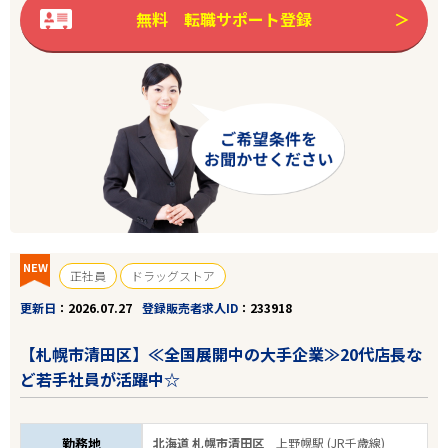
無料 転職サポート登録
NEW
正社員
ドラッグストア
更新日
2026.07.27
登録販売者求人ID
233918
【札幌市清田区】≪全国展開中の大手企業≫20代店長な
ど若手社員が活躍中☆
勤務地
北海道 札幌市清田区
上野幌駅 (JR千歳線)