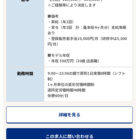
※ご経験等により決定します
■備考
・昇給（年1回）
・賞与（年2回 計：基本給4ヶ月分）支給実績
あり
・登録販売者手当10,000円/月（研修中は5,000
円/月）
■モデル年収
・年収 500万円（30歳 店長職）
勤務時間
9:00～22:00の間で原則1日実働8時間（シフト
制）
1ヶ月単位の変形労働時間制
週所定労働時間40時間
休憩60分/日
詳細を見る
この求人に問い合わせる