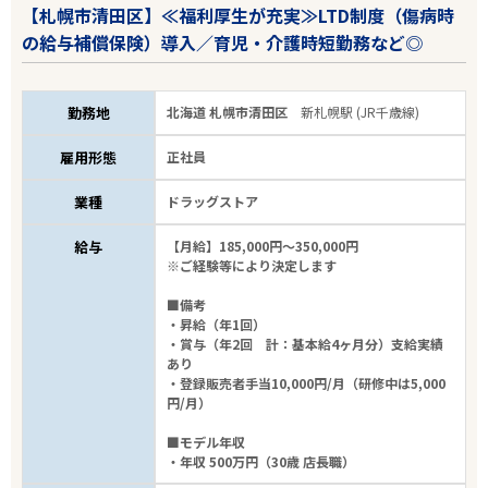
【札幌市清田区】≪福利厚生が充実≫LTD制度（傷病時
の給与補償保険）導入／育児・介護時短勤務など◎
勤務地
北海道 札幌市清田区
新札幌駅 (JR千歳線)
雇用形態
正社員
業種
ドラッグストア
給与
【月給】185,000円～350,000円
※ご経験等により決定します
■備考
・昇給（年1回）
・賞与（年2回 計：基本給4ヶ月分）支給実績
あり
・登録販売者手当10,000円/月（研修中は5,000
円/月）
■モデル年収
・年収 500万円（30歳 店長職）