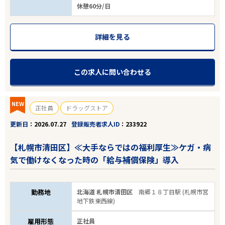
休憩60分/日
詳細を見る
エリアで探す
駅から探す
この求人に問い合わせる
北海道
NEW
札幌市清田区
正社員
ドラッグストア
更新日
2026.07.27
登録販売者求人ID
233922
業種
【札幌市清田区】≪大手ならではの福利厚生≫ケガ・病
雇用形態
気で働けなくなった時の「給与補償保険」導入
こだわり条件
勤務地
北海道 札幌市清田区
南郷１８丁目駅 (札幌市営
地下鉄東西線)
フリーワード
雇用形態
正社員