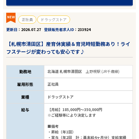
NEW
正社員
ドラッグストア
更新日
2026.07.27
登録販売者求人ID
233924
【札幌市清田区】産育休実績＆育児時短勤務あり！ライ
フステージが変わっても安心です♪
勤務地
北海道 札幌市清田区
上野幌駅 (JR千歳線)
雇用形態
正社員
業種
ドラッグストア
給与
【月給】185,000円～350,000円
※ご経験等により決定します
■備考
・昇給（年1回）
・賞与（年2回 計：基本給4ヶ月分）支給実績