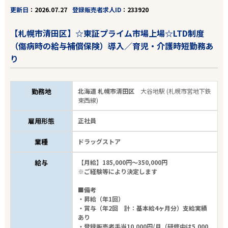
更新日
2026.07.27
登録販売者求人ID
233920
【札幌市清田区】☆東証プライム市場上場☆LTD制度
（傷病時の給与補償保険）導入／育児・介護時短勤務あ
り
勤務地
北海道 札幌市清田区
大谷地駅 (札幌市営地下鉄
東西線)
雇用形態
正社員
業種
ドラッグストア
給与
【月給】185,000円～350,000円
※ご経験等により決定します
■備考
・昇給（年1回）
・賞与（年2回 計：基本給4ヶ月分）支給実績
あり
・登録販売者手当10,000円/月（研修中は5,000