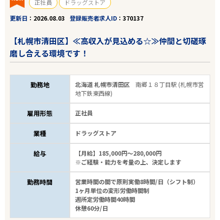
正社員
ドラッグストア
更新日
2026.08.03
登録販売者求人ID
370137
【札幌市清田区】≪高収入が見込める☆≫仲間と切磋琢
磨し合える環境です！
勤務地
北海道 札幌市清田区
南郷１８丁目駅 (札幌市営
地下鉄東西線)
雇用形態
正社員
業種
ドラッグストア
給与
【月給】185,000円～280,000円
※ご経験・能力を考量の上、決定します
勤務時間
営業時間の間で原則実働8時間/日（シフト制）
1ヶ月単位の変形労働時間制
週所定労働時間40時間
休憩60分/日