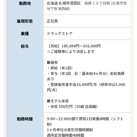
勤務地
北海道 札幌市清田区
南郷１８丁目駅 (札幌市営
地下鉄東西線)
雇用形態
正社員
業種
ドラッグストア
給与
【月給】185,000円～350,000円
※ご経験等により決定します
■備考
・昇給（年1回）
・賞与（年2回 計：基本給4ヶ月分）支給実績
あり
・登録販売者手当10,000円/月（研修中は5,000
円/月）
■モデル年収
・年収 500万円（30歳 店長職）
勤務時間
9:00～22:00の間で原則1日実働8時間（シフト
制）
1ヶ月単位の変形労働時間制
週所定労働時間40時間