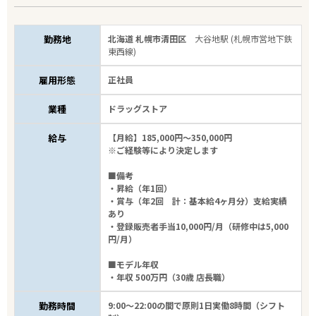
勤務地
北海道 札幌市清田区
大谷地駅 (札幌市営地下鉄
東西線)
雇用形態
正社員
業種
ドラッグストア
給与
【月給】185,000円～350,000円
※ご経験等により決定します
■備考
・昇給（年1回）
・賞与（年2回 計：基本給4ヶ月分）支給実績
あり
・登録販売者手当10,000円/月（研修中は5,000
円/月）
■モデル年収
・年収 500万円（30歳 店長職）
勤務時間
9:00～22:00の間で原則1日実働8時間（シフト