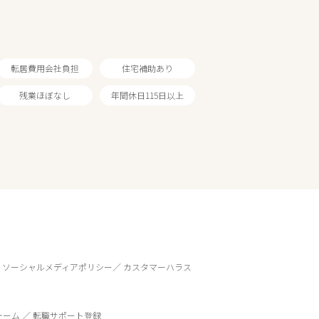
転居費用会社負担
住宅補助あり
残業ほぼなし
年間休日115日以上
ソーシャルメディアポリシー
カスタマーハラス
ォーム
転職サポート登録