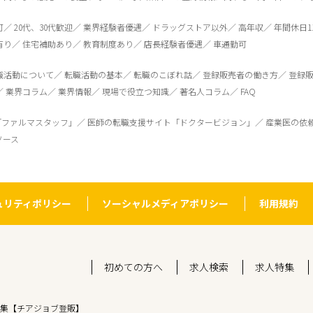
可
20代、30代歓迎
業界経験者優遇
ドラッグストア以外
高年収
年間休日1
有り
住宅補助あり
教育制度あり
店長経験者優遇
車通勤可
職活動について
転職活動の基本
転職のこぼれ話
登録販売者の働き方
登録
業界コラム
業界情報
現場で役立つ知識
著名人コラム
FAQ
「ファルマスタッフ」
医師の転職支援サイト「ドクタービジョン」
産業医の依
ソース
ュリティポリシー
ソーシャルメディアポリシー
利用規約
初めての方へ
求人検索
求人特集
集【チアジョブ登販】