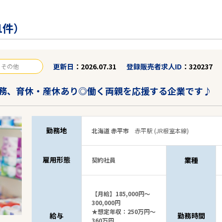
1件）
更新日
2026.07.31
登録販売者求人ID
320237
その他
務、育休・産休あり◎働く両親を応援する企業です♪
勤務地
北海道 赤平市
赤平駅 (JR根室本線)
雇用形態
業種
契約社員
【月給】185,000円～
300,000円
★想定年収：250万円～
給与
勤務時間
360万円