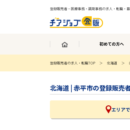
登録販売者・医療事務・調剤事務の求人・転職・募
初めての方へ
登録販売者の求人・転職TOP
北海道
×
最短30秒で転職サポート登録
北海道 | 赤平市の登録販
求人検索
ホーム
初めての方へ
事業部紹介
エリアで
求人検索
求人特集
企業特集
お役立ちコンテンツ