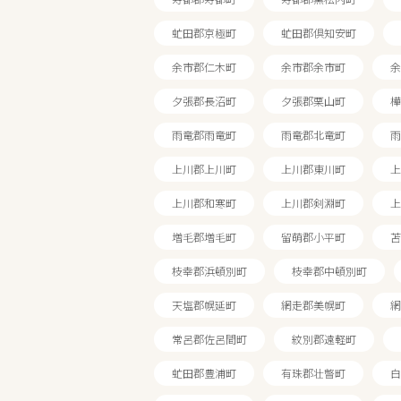
虻田郡京極町
虻田郡倶知安町
余市郡仁木町
余市郡余市町
余
夕張郡長沼町
夕張郡栗山町
樺
雨竜郡雨竜町
雨竜郡北竜町
雨
上川郡上川町
上川郡東川町
上
上川郡和寒町
上川郡剣淵町
上
増毛郡増毛町
留萌郡小平町
苫
枝幸郡浜頓別町
枝幸郡中頓別町
エリアで探す
天塩郡幌延町
網走郡美幌町
網
常呂郡佐呂間町
紋別郡遠軽町
北海道
虻田郡豊浦町
有珠郡壮瞥町
白