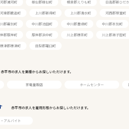
河郡浦河町
様似郡様似町
幌泉郡えりも町
日高郡新ひだ
河東郡鹿追町
上川郡新得町
上川郡清水町
河西郡芽室町
川郡幕別町
中川郡池田町
中川郡豊頃町
中川郡本別町
岸郡厚岸町
厚岸郡浜中町
川上郡標茶町
川上郡弟子屈町
標津郡標津町
目梨郡羅臼町
赤平市の求人を業種からお探しいただけます。
家電量販店
ホームセンター
す
赤平市の求人を雇用形態からお探しいただけます。
1
件
から検索する
ト・アルバイト