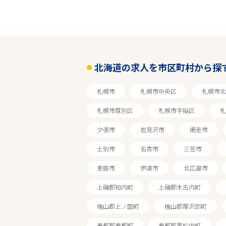
北海道の求人を市区町村から探
札幌市
札幌市中央区
札幌市北
札幌市厚別区
札幌市手稲区
札
夕張市
岩見沢市
網走市
士別市
名寄市
三笠市
恵庭市
伊達市
北広島市
上磯郡知内町
上磯郡木古内町
檜山郡上ノ国町
檜山郡厚沢部町
寿都郡寿都町
寿都郡黒松内町