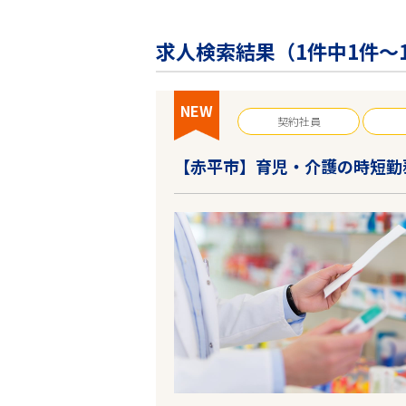
企業の皆様へ
会社概要
求人検索結果（
1
件中1件～
お問い合わせ
閉じる ×
NEW
契約社員
【赤平市】育児・介護の時短勤