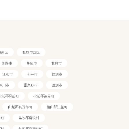
市南区
札幌市西区
釧路市
帯広市
北見市
江別市
赤平市
紋別市
深川市
富良野市
登別市
松前郡松前町
松前郡福島町
山越郡長万部町
檜山郡江差町
な町
島牧郡島牧村
都村
虻田郡喜茂別町