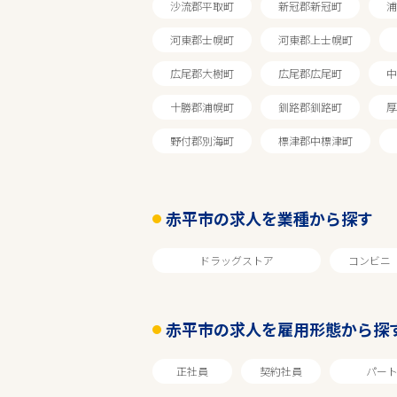
沙流郡平取町
新冠郡新冠町
浦
赤平市
河東郡士幌町
河東郡上士幌町
広尾郡大樹町
広尾郡広尾町
中
業種
十勝郡浦幌町
釧路郡釧路町
厚
雇用形態
野付郡別海町
標津郡中標津町
こだわり条件
赤平市の求人を業種から探す
フリーワード
ドラッグストア
コンビニ
赤平市の求人を雇用形態から探
正社員
契約社員
パー