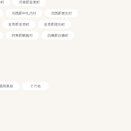
か町
河東郡音更町
河西郡中札内村
河西郡更別村
足寄郡足寄町
足寄郡陸別町
阿寒郡鶴居村
白糠郡白糠町
調剤薬局
その他