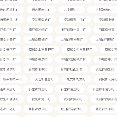
岩内郡共和町
岩内郡岩内町
古宇郡泊村
古宇郡神恵内村
市郡赤井川村
空知郡南幌町
空知郡奈井江町
空知郡上砂
戸郡月形町
樺戸郡浦臼町
樺戸郡新十津川町
雨竜郡妹背
竜郡沼田町
上川郡鷹栖町
上川郡東神楽町
上川郡当麻町
川郡美瑛町
空知郡上富良野町
空知郡中富良野町
空知郡
川郡下川町
中川郡美深町
中川郡音威子府村
中川郡中川
前郡苫前町
苫前郡羽幌町
苫前郡初山別村
天塩郡遠別町
枝幸郡枝幸町
天塩郡豊富町
礼文郡礼文町
利尻郡利尻
駅から探す
走郡津別町
斜里郡斜里町
斜里郡清里町
斜里郡小清水町
紋別郡湧別町
紋別郡滝上町
紋別郡興部町
紋別郡西興部
老郡白老町
勇払郡厚真町
虻田郡洞爺湖町
勇払郡安平町