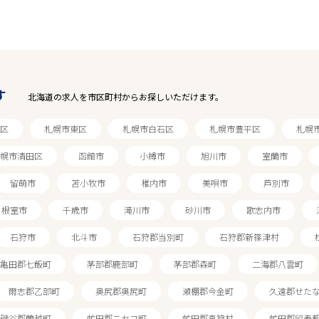
す
北海道の求人を市区町村からお探しいただけます。
区
札幌市東区
札幌市白石区
札幌市豊平区
札幌
幌市清田区
函館市
小樽市
旭川市
室蘭市
留萌市
苫小牧市
稚内市
美唄市
芦別市
根室市
千歳市
滝川市
砂川市
歌志内市
石狩市
北斗市
石狩郡当別町
石狩郡新篠津村
亀田郡七飯町
茅部郡鹿部町
茅部郡森町
二海郡八雲町
爾志郡乙部町
奥尻郡奥尻町
瀬棚郡今金町
久遠郡せた
磯谷郡蘭越町
虻田郡ニセコ町
虻田郡真狩村
虻田郡留寿