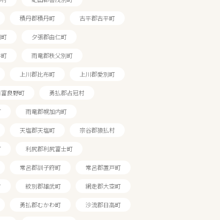
積丹郡積丹町
古平郡古平町
川町
夕張郡由仁町
牛町
雨竜郡秩父別町
上川郡比布町
上川郡愛別町
南富良野町
勇払郡占冠村
町
雨竜郡幌加内町
天塩郡天塩町
宗谷郡猿払村
町
利尻郡利尻富士町
常呂郡訓子府町
常呂郡置戸町
村
紋別郡雄武町
網走郡大空町
勇払郡むかわ町
沙流郡日高町