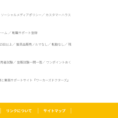
ソーシャルメディアポリシー
カスタマーハラス
ォーム
転職サポート登録
15日以上
推奨品販売ノルマなし
転勤なし
残
販売者試験
登販試験一問一答
ワンポイントおく
頼と業務サポートサイト『ワーカーズドクターズ』
リンクについて
サイトマップ