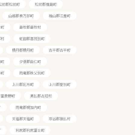
松前郡松前町
松前郡福島町
山越郡長万部町
檜山郡江差町
な町
島牧郡島牧村
都村
虻田郡喜茂別町
積丹郡積丹町
古平郡古平町
川町
夕張郡由仁町
牛町
雨竜郡秩父別町
上川郡比布町
上川郡愛別町
南富良野町
勇払郡占冠村
町
雨竜郡幌加内町
天塩郡天塩町
宗谷郡猿払村
町
利尻郡利尻富士町