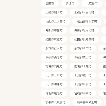
恵庭市
伊達市
北広島市
上磯郡知内町
上磯郡木古内町
檜山郡上ノ国町
檜山郡厚沢部町
寿都郡寿都町
寿都郡黒松内町
虻田郡京極町
虻田郡倶知安町
余市郡仁木町
余市郡余市町
余
夕張郡長沼町
夕張郡栗山町
樺
雨竜郡雨竜町
雨竜郡北竜町
雨
上川郡上川町
上川郡東川町
上
上川郡和寒町
上川郡剣淵町
上
増毛郡増毛町
留萌郡小平町
苫
枝幸郡浜頓別町
枝幸郡中頓別町