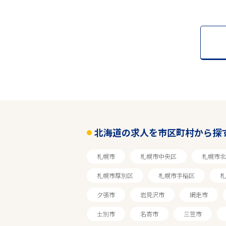
北海道の求人を市区町村から探
札幌市
札幌市中央区
札幌市北
札幌市厚別区
札幌市手稲区
札
夕張市
岩見沢市
網走市
士別市
名寄市
三笠市