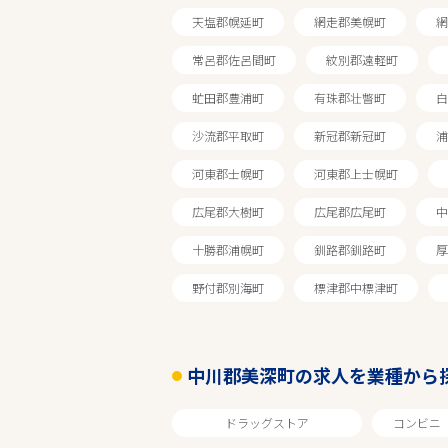
天塩郡幌延町
網走郡美幌町
網
常呂郡佐呂間町
紋別郡遠軽町
虻田郡豊浦町
有珠郡壮瞥町
白
沙流郡平取町
新冠郡新冠町
浦
エリアで探す
河東郡士幌町
河東郡上士幌町
広尾郡大樹町
広尾郡広尾町
中
十勝郡浦幌町
釧路郡釧路町
厚
北海道
野付郡別海町
標津郡中標津町
中川郡美深町
中川郡美深町の求人を業種から
業種
ドラッグストア
コンビニ
雇用形態