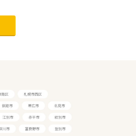
市南区
札幌市西区
釧路市
帯広市
北見市
江別市
赤平市
紋別市
深川市
富良野市
登別市