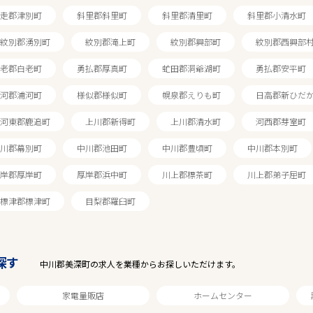
走郡津別町
斜里郡斜里町
斜里郡清里町
斜里郡小清水町
紋別郡湧別町
紋別郡滝上町
紋別郡興部町
紋別郡西興部
老郡白老町
勇払郡厚真町
虻田郡洞爺湖町
勇払郡安平町
河郡浦河町
様似郡様似町
幌泉郡えりも町
日高郡新ひだ
駅から探す
河東郡鹿追町
上川郡新得町
上川郡清水町
河西郡芽室町
川郡幕別町
中川郡池田町
中川郡豊頃町
中川郡本別町
岸郡厚岸町
厚岸郡浜中町
川上郡標茶町
川上郡弟子屈町
標津郡標津町
目梨郡羅臼町
探す
中川郡美深町の求人を業種からお探しいただけます。
家電量販店
ホームセンター