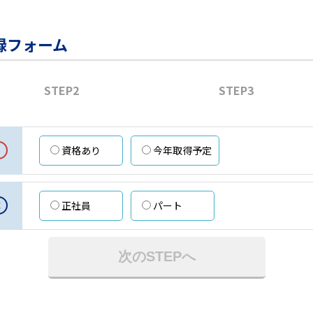
録フォーム
STEP2
STEP3
資格あり
今年取得予定
意
正社員
パート
次のSTEPへ