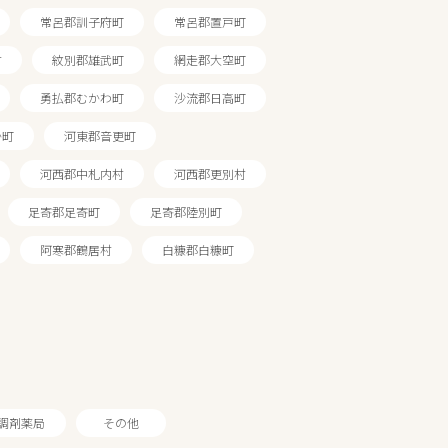
常呂郡訓子府町
常呂郡置戸町
村
紋別郡雄武町
網走郡大空町
勇払郡むかわ町
沙流郡日高町
か町
河東郡音更町
河西郡中札内村
河西郡更別村
足寄郡足寄町
足寄郡陸別町
阿寒郡鶴居村
白糠郡白糠町
調剤薬局
その他