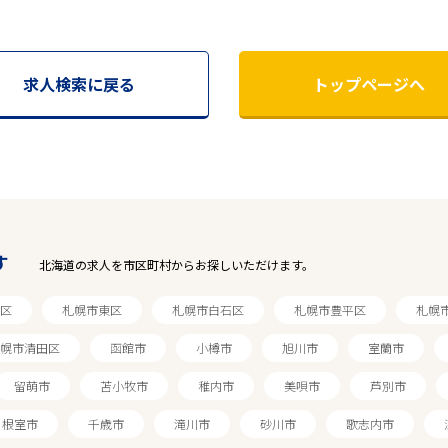
求人検索に戻る
トップページへ
す
北海道の求人を市区町村からお探しいただけます。
区
札幌市東区
札幌市白石区
札幌市豊平区
札幌
幌市清田区
函館市
小樽市
旭川市
室蘭市
留萌市
苫小牧市
稚内市
美唄市
芦別市
根室市
千歳市
滝川市
砂川市
歌志内市