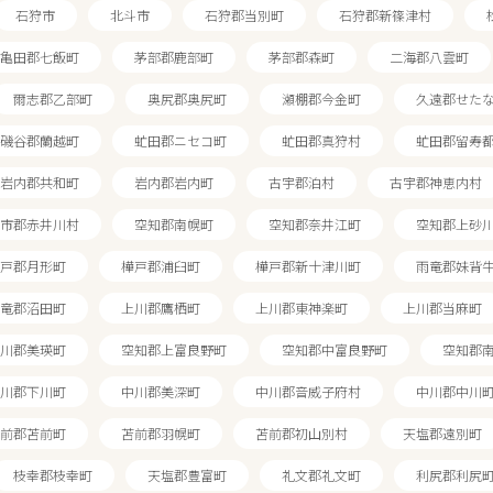
石狩市
北斗市
石狩郡当別町
石狩郡新篠津村
亀田郡七飯町
茅部郡鹿部町
茅部郡森町
二海郡八雲町
爾志郡乙部町
奥尻郡奥尻町
瀬棚郡今金町
久遠郡せた
磯谷郡蘭越町
虻田郡ニセコ町
虻田郡真狩村
虻田郡留寿
岩内郡共和町
岩内郡岩内町
古宇郡泊村
古宇郡神恵内村
市郡赤井川村
空知郡南幌町
空知郡奈井江町
空知郡上砂
戸郡月形町
樺戸郡浦臼町
樺戸郡新十津川町
雨竜郡妹背
竜郡沼田町
上川郡鷹栖町
上川郡東神楽町
上川郡当麻町
川郡美瑛町
空知郡上富良野町
空知郡中富良野町
空知郡
川郡下川町
中川郡美深町
中川郡音威子府村
中川郡中川
前郡苫前町
苫前郡羽幌町
苫前郡初山別村
天塩郡遠別町
枝幸郡枝幸町
天塩郡豊富町
礼文郡礼文町
利尻郡利尻