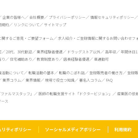
企業の皆様へ
会社概要
プライバシーポリシー
情報セキュリティポリシー
用規約
リンクについて
サイトマップ
に関するご意見・ご要望フォーム
求人紹介・ご登録情報に関するお問い合わせフ
可
20代、30代歓迎
業界経験者優遇
ドラッグストア以外
高年収
年間休日1
有り
住宅補助あり
教育制度あり
店長経験者優遇
車通勤可
職活動について
転職活動の基本
転職のこぼれ話
登録販売者の働き方
登録
業界コラム
業界情報
現場で役立つ知識
著名人コラム
FAQ
「ファルマスタッフ」
医師の転職支援サイト「ドクタービジョン」
産業医の依
ソース
ュリティポリシー
ソーシャルメディアポリシー
利用規約