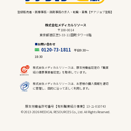
登録販売者・医療事務・調剤事務の求人・転職・募集【チアジョブ登販】
株式会社メディカルリソース
〒108-0014
東京都港区芝5-33-11 田町タワー8階
お問い合わせ
0120-73-1811
平日9:30〜
18:30
株式会社メディカルリソースは、厚生労働省認定の「職業
紹介優良事業者認定」を取得しています。
株式会社メディカルリソースは、お客様の個人情報を適切
に管理し、目的に沿って正しく利用します。
厚生労働省許可番号【有料職業紹介事業】13-ユ-010743
© 2013-2026 MEDICAL RESOURCES Co., Ltd. All Rights Reserved.