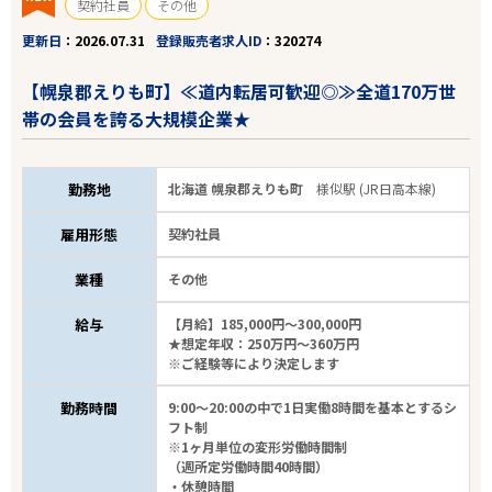
契約社員
その他
更新日
2026.07.31
登録販売者求人ID
320274
【幌泉郡えりも町】≪道内転居可歓迎◎≫全道170万世
帯の会員を誇る大規模企業★
勤務地
北海道 幌泉郡えりも町
様似駅 (JR日高本線)
雇用形態
契約社員
業種
その他
給与
【月給】185,000円～300,000円
★想定年収：250万円～360万円
※ご経験等により決定します
勤務時間
9:00～20:00の中で1日実働8時間を基本とするシ
フト制
※1ヶ月単位の変形労働時間制
（週所定労働時間40時間）
・休憩時間