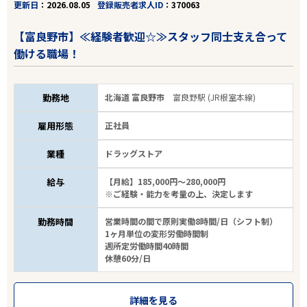
更新日
2026.08.05
登録販売者求人ID
370063
【富良野市】≪経験者歓迎☆≫スタッフ同士支え合って
働ける職場！
勤務地
北海道 富良野市
富良野駅 (JR根室本線)
雇用形態
正社員
業種
ドラッグストア
給与
【月給】185,000円～280,000円
※ご経験・能力を考量の上、決定します
勤務時間
営業時間の間で原則実働8時間/日（シフト制）
1ヶ月単位の変形労働時間制
週所定労働時間40時間
休憩60分/日
詳細を見る