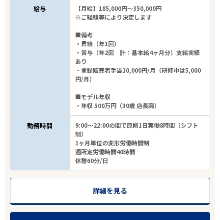
給与
【月給】185,000円～350,000円
※ご経験等により決定します
■備考
・昇給（年1回）
・賞与（年2回 計：基本給4ヶ月分）支給実績
あり
・登録販売者手当10,000円/月（研修中は5,000
円/月）
■モデル年収
・年収 500万円（30歳 店長職）
勤務時間
9:00～22:00の間で原則1日実働8時間（シフト
制）
1ヶ月単位の変形労働時間制
週所定労働時間40時間
休憩60分/日
詳細を見る