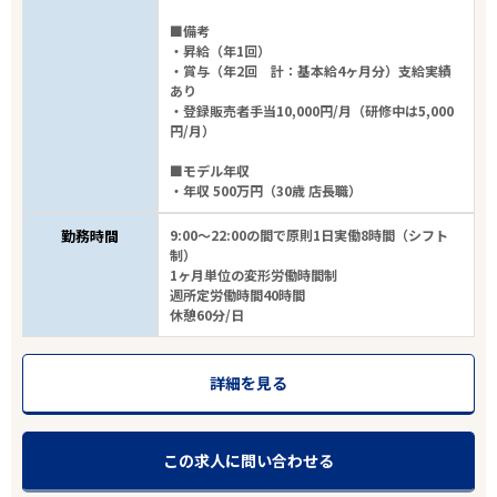
■備考
・昇給（年1回）
・賞与（年2回 計：基本給4ヶ月分）支給実績
あり
・登録販売者手当10,000円/月（研修中は5,000
円/月）
■モデル年収
・年収 500万円（30歳 店長職）
勤務時間
9:00～22:00の間で原則1日実働8時間（シフト
制）
1ヶ月単位の変形労働時間制
週所定労働時間40時間
休憩60分/日
詳細を見る
この求人に問い合わせる