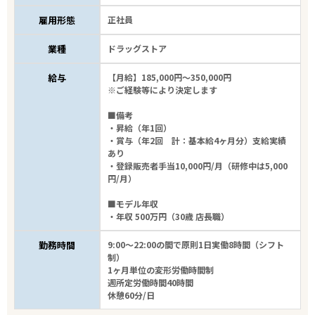
雇用形態
正社員
業種
ドラッグストア
給与
【月給】185,000円～350,000円
※ご経験等により決定します
■備考
・昇給（年1回）
・賞与（年2回 計：基本給4ヶ月分）支給実績
あり
エリアで探す
・登録販売者手当10,000円/月（研修中は5,000
駅から探す
円/月）
■モデル年収
北海道
・年収 500万円（30歳 店長職）
勤務時間
9:00～22:00の間で原則1日実働8時間（シフト
富良野市
制）
1ヶ月単位の変形労働時間制
週所定労働時間40時間
業種
休憩60分/日