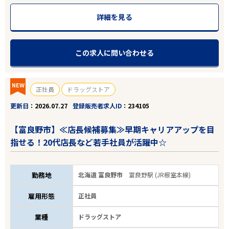
雇用形態
詳細を見る
こだわり条件
この求人に問い合わせる
フリーワード
NEW
正社員
ドラッグストア
更新日
2026.07.27
登録販売者求人ID
234105
5
件
から検索する
【富良野市】≪店長候補募集≫早期キャリアアップを目
指せる！20代店長など若手社員が活躍中☆
勤務地
北海道 富良野市
富良野駅 (JR根室本線)
雇用形態
正社員
業種
ドラッグストア