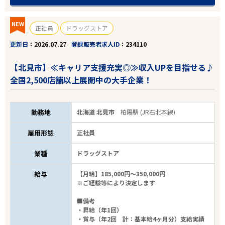
NEW
正社員
ドラッグストア
更新日
2026.07.27
登録販売者求人ID
234110
【北見市】≪キャリア支援充実◎≫収入UPを目指せる♪
全国2,500店舗以上展開中の大手企業！
勤務地
北海道 北見市
柏陽駅 (JR石北本線)
雇用形態
正社員
業種
ドラッグストア
給与
【月給】185,000円～350,000円
※ご経験等により決定します
■備考
・昇給（年1回）
・賞与（年2回 計：基本給4ヶ月分）支給実績