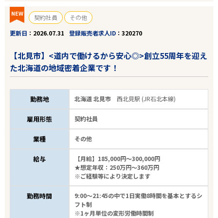
NEW
契約社員
その他
更新日
2026.07.31
登録販売者求人ID
320270
【北見市】<道内で働けるから安心◎>創立55周年を迎え
た北海道の地域密着企業です！
勤務地
北海道 北見市
西北見駅 (JR石北本線)
雇用形態
契約社員
業種
その他
給与
【月給】185,000円～300,000円
★想定年収：250万円～360万円
※ご経験等により決定します
勤務時間
9:00～21:45の中で1日実働8時間を基本とするシ
フト制
※1ヶ月単位の変形労働時間制