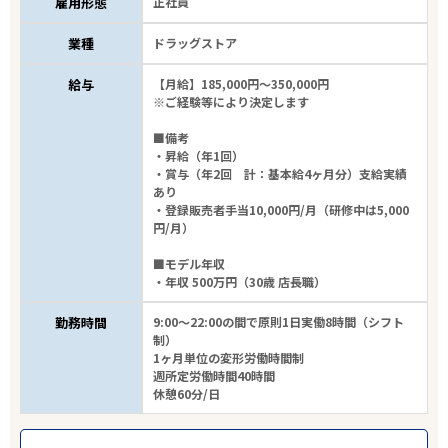
雇用形態
正社員
業種
ドラッグストア
給与
【月給】185,000円～350,000円
※ご経験等により決定します
■備考
・昇給（年1回）
・賞与（年2回 計：基本給4ヶ月分）支給実績
あり
・登録販売者手当10,000円/月（研修中は5,000
円/月）
■モデル年収
・年収 500万円（30歳 店長職）
勤務時間
9:00～22:00の間で原則1日実働8時間（シフト
制）
1ヶ月単位の変形労働時間制
週所定労働時間40時間
休憩60分/日