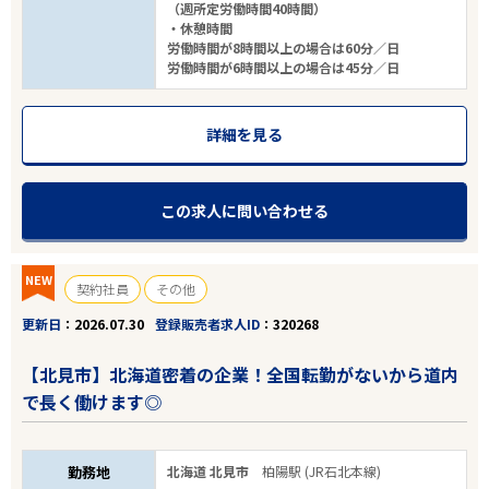
（週所定労働時間40時間）
・休憩時間
労働時間が8時間以上の場合は60分／日
労働時間が6時間以上の場合は45分／日
詳細を見る
この求人に問い合わせる
NEW
契約社員
その他
更新日
2026.07.30
登録販売者求人ID
320268
【北見市】北海道密着の企業！全国転勤がないから道内
で長く働けます◎
勤務地
北海道 北見市
柏陽駅 (JR石北本線)