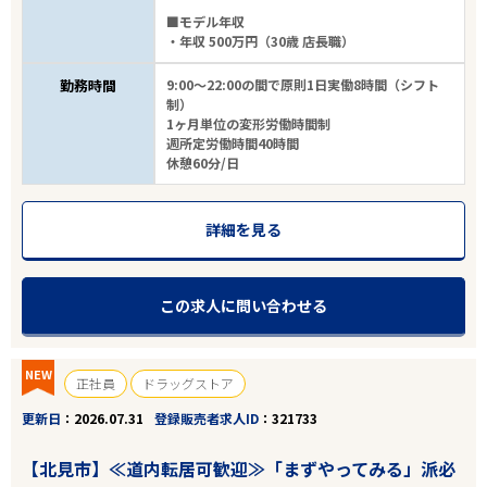
■モデル年収
・年収 500万円（30歳 店長職）
勤務時間
9:00～22:00の間で原則1日実働8時間（シフト
制）
1ヶ月単位の変形労働時間制
週所定労働時間40時間
休憩60分/日
詳細を見る
この求人に問い合わせる
NEW
正社員
ドラッグストア
更新日
2026.07.31
登録販売者求人ID
321733
【北見市】≪道内転居可歓迎≫「まずやってみる」派必