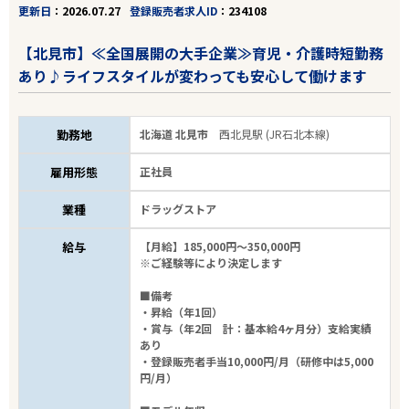
更新日
2026.07.27
登録販売者求人ID
234108
【北見市】≪全国展開の大手企業≫育児・介護時短勤務
あり♪ライフスタイルが変わっても安心して働けます
勤務地
北海道 北見市
西北見駅 (JR石北本線)
雇用形態
正社員
業種
ドラッグストア
給与
【月給】185,000円～350,000円
※ご経験等により決定します
■備考
・昇給（年1回）
・賞与（年2回 計：基本給4ヶ月分）支給実績
あり
・登録販売者手当10,000円/月（研修中は5,000
円/月）