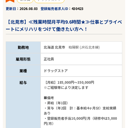
更新日
2026.08.03
登録販売者求人ID
430423
【北見市】≪残業時間月平均9.6時間★≫仕事とプライベ
ートにメリハリをつけて働きたい方へ！
勤務地
北海道 北見市
柏陽駅 (JR石北本線)
雇用形態
正社員
業種
ドラッグストア
給与
【月給】185,000円～350,000円
※ご経験等により決定します
■備考
・昇給（年1回）
・賞与（年2回 計：基本給4ヶ月分）支給実績
あり
・登録販売者手当10,000円/月（研修中は5,000
円/月）