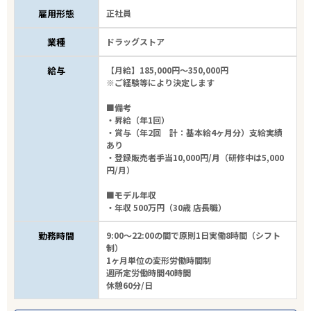
雇用形態
正社員
18
件
から検索する
業種
ドラッグストア
給与
【月給】185,000円～350,000円
※ご経験等により決定します
■備考
・昇給（年1回）
・賞与（年2回 計：基本給4ヶ月分）支給実績
あり
・登録販売者手当10,000円/月（研修中は5,000
円/月）
■モデル年収
・年収 500万円（30歳 店長職）
勤務時間
9:00～22:00の間で原則1日実働8時間（シフト
制）
1ヶ月単位の変形労働時間制
週所定労働時間40時間
休憩60分/日