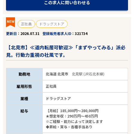
この求人に問い合わせる
NEW
正社員
ドラッグストア
更新日
2026.07.31
登録販売者求人ID
321734
【北見市】≪道内転居可歓迎≫「まずやってみる」派必
見。行動力重視の社風です。
勤務地
北海道 北見市
北見駅 (JR石北本線)
雇用形態
正社員
業種
ドラッグストア
給与
【月給】185,000円～280,000円
★想定年収：290万円～450万円
※ご経験・能力によって決定します
◆昇給・賞与・各種手当あり