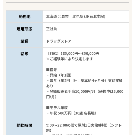
勤務地
北海道 北見市
北見駅 (JR石北本線)
雇用形態
正社員
業種
ドラッグストア
給与
【月給】185,000円～350,000円
※ご経験等により決定します
■備考
・昇給（年1回）
・賞与（年2回 計：基本給4ヶ月分）支給実績
あり
・登録販売者手当10,000円/月（研修中は5,000
円/月）
■モデル年収
・年収 500万円（30歳 店長職）
勤務時間
9:00～22:00の間で原則1日実働8時間（シフト
制）