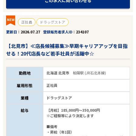
この求人に問い合わせる
NEW
正社員
ドラッグストア
更新日
2026.07.27
登録販売者求人ID
234107
【北見市】≪店長候補募集≫早期キャリアアップを目指
せる！20代店長など若手社員が活躍中☆
勤務地
北海道 北見市
柏陽駅 (JR石北本線)
雇用形態
正社員
業種
ドラッグストア
給与
【月給】185,000円～350,000円
※ご経験等により決定します
■備考
・昇給（年1回）