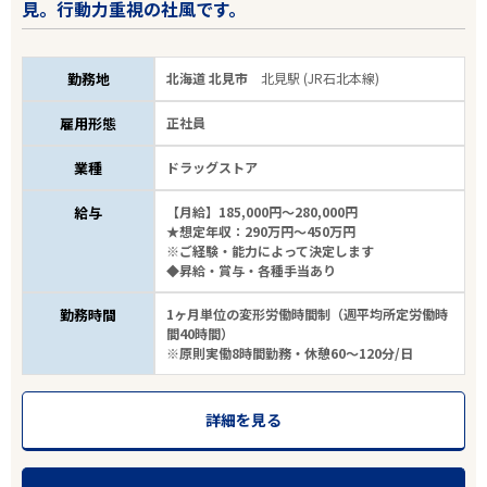
見。行動力重視の社風です。
勤務地
北海道 北見市
北見駅 (JR石北本線)
雇用形態
正社員
業種
ドラッグストア
給与
【月給】185,000円～280,000円
★想定年収：290万円～450万円
※ご経験・能力によって決定します
◆昇給・賞与・各種手当あり
勤務時間
1ヶ月単位の変形労働時間制（週平均所定労働時
間40時間）
※原則実働8時間勤務・休憩60～120分/日
詳細を見る