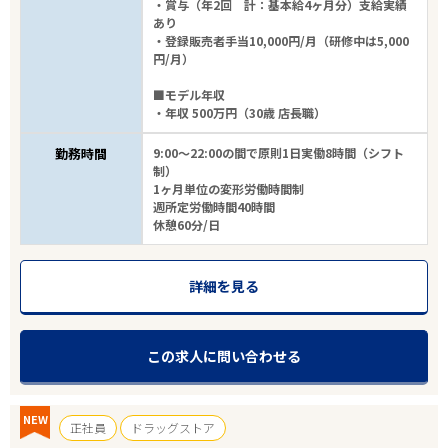
・賞与（年2回 計：基本給4ヶ月分）支給実績
あり
・登録販売者手当10,000円/月（研修中は5,000
円/月）
■モデル年収
・年収 500万円（30歳 店長職）
勤務時間
9:00～22:00の間で原則1日実働8時間（シフト
制）
1ヶ月単位の変形労働時間制
週所定労働時間40時間
休憩60分/日
詳細を見る
この求人に問い合わせる
NEW
正社員
ドラッグストア