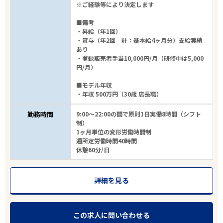
※ご経験等により決定します
■備考
・昇給（年1回）
・賞与（年2回 計：基本給4ヶ月分）支給実績
あり
・登録販売者手当10,000円/月（研修中は5,000
円/月）
■モデル年収
・年収 500万円（30歳 店長職）
勤務時間
9:00～22:00の間で原則1日実働8時間（シフト
制）
1ヶ月単位の変形労働時間制
週所定労働時間40時間
休憩60分/日
詳細を見る
この求人に問い合わせる