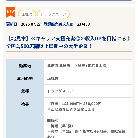
NEW
正社員
ドラッグストア
更新日
2026.07.27
登録販売者求人ID
234113
【北見市】≪キャリア支援充実◎≫収入UPを目指せる♪
全国2,500店舗以上展開中の大手企業！
勤務地
北海道 北見市
北見駅 (JR石北本線)
雇用形態
正社員
業種
ドラッグストア
給与
【月給】185,000円～350,000円
※ご経験等により決定します
■備考
・昇給（年1回）
・賞与（年2回 計：基本給4ヶ月分）支給実績
あり