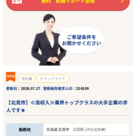
無料 転職サポート登録
エリアで探す
駅から探す
北海道
北見市
業種
NEW
雇用形態
正社員
ドラッグストア
更新日
2026.07.27
登録販売者求人ID
234109
こだわり条件
【北見市】≪高収入≫業界トップクラスの大手企業の求
人です★
フリーワード
勤務地
北海道 北見市
北見駅 (JR石北本線)