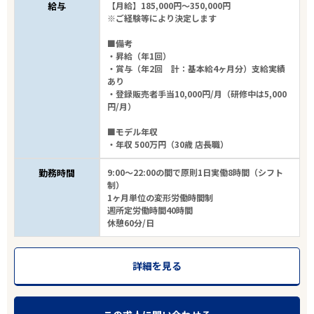
給与
【月給】185,000円～350,000円
※ご経験等により決定します
■備考
・昇給（年1回）
・賞与（年2回 計：基本給4ヶ月分）支給実績
あり
・登録販売者手当10,000円/月（研修中は5,000
円/月）
■モデル年収
・年収 500万円（30歳 店長職）
勤務時間
9:00～22:00の間で原則1日実働8時間（シフト
制）
1ヶ月単位の変形労働時間制
週所定労働時間40時間
休憩60分/日
詳細を見る