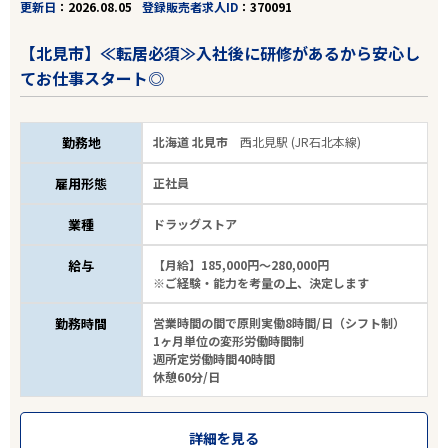
更新日
2026.08.05
登録販売者求人ID
370091
【北見市】≪転居必須≫入社後に研修があるから安心し
てお仕事スタート◎
勤務地
北海道 北見市
西北見駅 (JR石北本線)
雇用形態
正社員
業種
ドラッグストア
給与
【月給】185,000円～280,000円
※ご経験・能力を考量の上、決定します
勤務時間
営業時間の間で原則実働8時間/日（シフト制）
1ヶ月単位の変形労働時間制
週所定労働時間40時間
休憩60分/日
詳細を見る