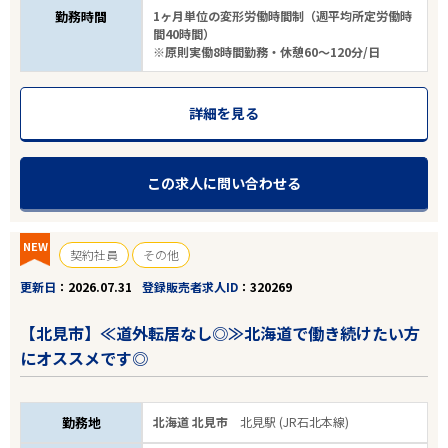
勤務時間
1ヶ月単位の変形労働時間制（週平均所定労働時
間40時間）
※原則実働8時間勤務・休憩60～120分/日
詳細を見る
この求人に問い合わせる
NEW
契約社員
その他
更新日
2026.07.31
登録販売者求人ID
320269
【北見市】≪道外転居なし◎≫北海道で働き続けたい方
にオススメです◎
勤務地
北海道 北見市
北見駅 (JR石北本線)