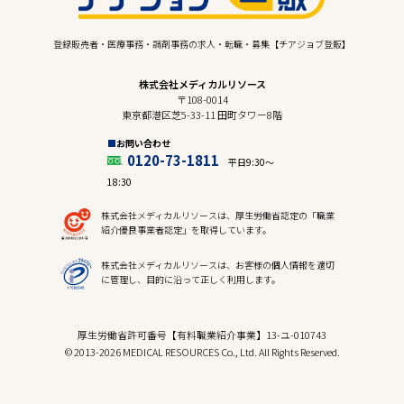
登録販売者・医療事務・調剤事務の求人・転職・募集【チアジョブ登販】
株式会社メディカルリソース
〒108-0014
東京都港区芝5-33-11 田町タワー8階
お問い合わせ
0120-73-1811
平日9:30〜
18:30
株式会社メディカルリソースは、厚生労働省認定の「職業
紹介優良事業者認定」を取得しています。
株式会社メディカルリソースは、お客様の個人情報を適切
に管理し、目的に沿って正しく利用します。
厚生労働省許可番号【有料職業紹介事業】13-ユ-010743
© 2013-2026 MEDICAL RESOURCES Co., Ltd. All Rights Reserved.