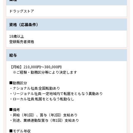
ドラッグストア
資格（応募条件）
18歳以上
登録販売者資格
給与
【月給】210,000円～380,000円
※ご経験・勤務区分等により決定します
■勤務区分
・ナショナル社員:全国転勤あり
・リージョナル社員:一定地域内で転居をともなう異動あり
・ローカル社員:転居をともなう転勤なし
■備考
・昇給（年1回）、賞与（年2回）支給あり
・別途、業績連動型賞与（年1回）支給あり
■モデル年収