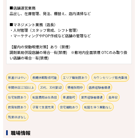
■店舗運営業務
品出し、在庫管理、発注、棚替え、店内清掃など
■マネジメント業務（店長）
・人材管理（スタッフ育成、シフト管理）
・マーケティングやPOP作成など店舗の管理など
【屋内の受動喫煙対策】あり（禁煙）
調剤薬局併設店舗の場合…有(禁煙) ※敷地内全面禁煙 OTCのみ取り扱
い店舗の場合…有(禁煙)
昇進がはやい
長期休暇取得可能
エリア職制度あり
カウンセリング販売重視
年間休日115日以上
20代、30代歓迎
積極採用中
店長経験者優遇
社宅制度あり
転居費用会社負担
車通勤可
業界経験者優遇
高年収
教育制度あり
子育て支援充実
住宅補助あり
転居を伴う異動なし
残業ほぼなし
職場情報