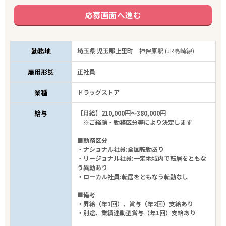
応募画面へ進む
勤務地
埼玉県 児玉郡上里町
神保原駅 (JR高崎線)
雇用形態
正社員
業種
ドラッグストア
給与
【月給】210,000円～380,000円
※ご経験・勤務区分等により決定します
■勤務区分
・ナショナル社員:全国転勤あり
・リージョナル社員:一定地域内で転居をともな
う異動あり
・ローカル社員:転居をともなう転勤なし
■備考
・昇給（年1回）、賞与（年2回）支給あり
・別途、業績連動型賞与（年1回）支給あり