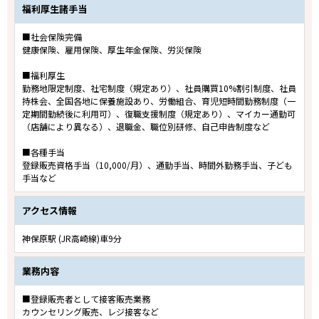
福利厚生諸手当
■社会保険完備
健康保険、雇用保険、厚生年金保険、労災保険
■福利厚生
勤務地限定制度、社宅制度（規定あり）、社員購買10%割引制度、社員
持株会、全国各地に保養施設あり、労働組合、育児短時間勤務制度（一
定期間勤続後に利用可）、復職支援制度（規定あり）、マイカー通勤可
（店舗により異なる）、退職金、職位別研修、自己申告制度など
■各種手当
登録販売資格手当（10,000/月）、通勤手当、時間外勤務手当、子ども
手当など
アクセス情報
神保原駅 (JR高崎線)車9分
業務内容
■登録販売者として接客販売業務
カウンセリング販売、レジ接客など