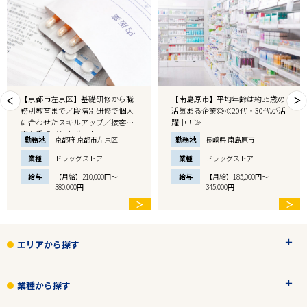
【京都市左京区】基礎研修から職
【南島原市】平均年齢は約35歳の
務別教育まで／段階別研修で個人
活気ある企業◎≪20代・30代が活
に合わせたスキルアップ／接客販
躍中！≫
売を重視／お客様一人…
勤務地
京都府 京都市左京区
勤務地
長崎県 南島原市
業種
ドラッグストア
業種
ドラッグストア
給与
【月給】210,000円～
給与
【月給】185,000円～
380,000円
345,000円
＞
＞
エリアから探す
業種から探す