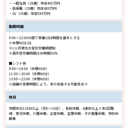
・一般社員（26歳）年収400万円
・店長職（29歳）年収480万円
・SV（35歳）年収580万円
勤務時間
9:00～22:00の間で実働1日8時間を基本とする
※休憩60分/日
※1ヵ月単位の変形労働時間制
※週所定労働時間は40時間以内
■シフト例
9:00～18:00（休憩60分）
11:00～20:00（休憩60分）
13:00～22:00（休憩60分）
※店舗の営業時間により、多少前後する可能性あり
休日
年間休日116日以上（月8～10日）、有給休暇、4連休以上×年2回取
得、育児休暇、介護休暇、出産休暇、生理休暇、子の看護休暇、特別休
暇等