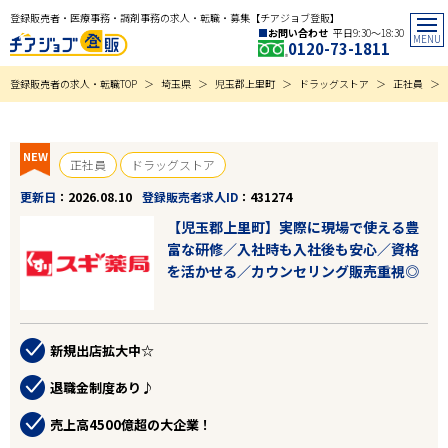
登録販売者・医療事務・調剤事務の求人・転職・募集【チアジョブ登販】
お問い合わせ
平日9:30〜18:30
0120-73-1811
登録販売者の求人・転職TOP
埼玉県
児玉郡上里町
ドラッグストア
正社員
NEW
正社員
ドラッグストア
更新日
2026.08.10
登録販売者求人ID
431274
【児玉郡上里町】実際に現場で使える豊
富な研修／入社時も入社後も安心／資格
を活かせる／カウンセリング販売重視◎
新規出店拡大中☆
退職金制度あり♪
売上高4500億超の大企業！