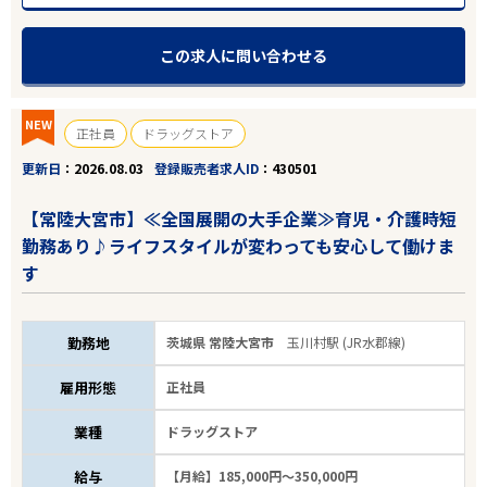
こだわり条件
この求人に問い合わせる
フリーワード
NEW
正社員
ドラッグストア
更新日
2026.08.03
登録販売者求人ID
430501
【常陸大宮市】≪全国展開の大手企業≫育児・介護時短
22
件
勤務あり♪ライフスタイルが変わっても安心して働けま
から検索する
す
勤務地
茨城県 常陸大宮市
玉川村駅 (JR水郡線)
雇用形態
正社員
業種
ドラッグストア
給与
【月給】185,000円～350,000円