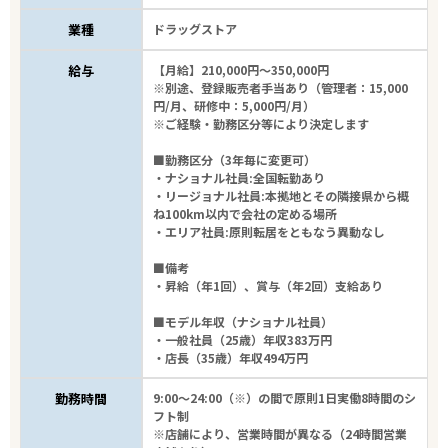
業種
ドラッグストア
給与
【月給】210,000円～350,000円
※別途、登録販売者手当あり（管理者：15,000
円/月、研修中：5,000円/月）
※ご経験・勤務区分等により決定します
■勤務区分（3年毎に変更可）
・ナショナル社員:全国転勤あり
・リージョナル社員:本拠地とその隣接県から概
ね100km以内で会社の定める場所
・エリア社員:原則転居をともなう異動なし
■備考
・昇給（年1回）、賞与（年2回）支給あり
■モデル年収（ナショナル社員）
・一般社員（25歳）年収383万円
・店長（35歳）年収494万円
勤務時間
9:00～24:00（※）の間で原則1日実働8時間のシ
フト制
※店舗により、営業時間が異なる（24時間営業