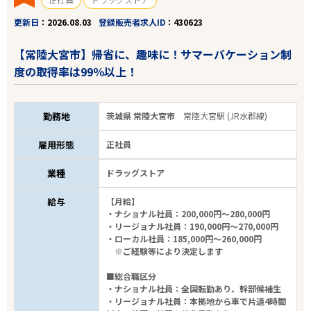
更新日
2026.08.03
登録販売者求人ID
430623
【常陸大宮市】帰省に、趣味に！サマーバケーション制
度の取得率は99％以上！
勤務地
茨城県 常陸大宮市
常陸大宮駅 (JR水郡線)
雇用形態
正社員
業種
ドラッグストア
給与
【月給】
・ナショナル社員：200,000円～280,000円
・リージョナル社員：190,000円～270,000円
・ローカル社員：185,000円～260,000円
※ご経験等により決定します
■総合職区分
・ナショナル社員：全国転勤あり、幹部候補生
・リージョナル社員：本拠地から車で片道4時間