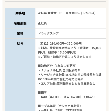
勤務地
茨城県 常陸太田市
常陸太田駅 (JR水郡線)
雇用形態
正社員
業種
ドラッグストア
給与
【月給】210,000円～350,000円
※別途、登録販売者手当あり（管理者：15,000
円/月、研修中：5,000円/月）
※ご経験・勤務区分等により決定します
■勤務区分（3年毎に変更可）
・ナショナル社員:全国転勤あり
・リージョナル社員:本拠地とその隣接県から概
ね100km以内で会社の定める場所
・エリア社員:原則転居をともなう異動なし
■備考
・昇給（年1回）、賞与（年2回）支給あり
■モデル年収（ナショナル社員）
・一般社員（25歳）年収383万円