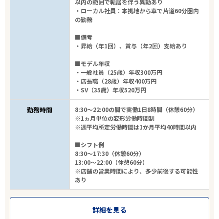
以内の範囲で転居を伴う異動あり
・ローカル社員：本拠地から車で片道60分圏内
の勤務
■備考
・昇給（年1回）、賞与（年2回）支給あり
■モデル年収
・一般社員（25歳）年収300万円
・店長職（28歳）年収400万円
エリアで探す
駅から探す
・SV（35歳）年収520万円
勤務時間
8:30～22:00の間で実働1日8時間（休憩60分）
関東・甲信越・北陸
※1ヵ月単位の変形労働時間制
※週平均所定労働時間は1か月平均40時間以内
JR水郡線
■シフト例
8:30～17:30（休憩60分）
13:00～22:00（休憩60分）
駅を選ぶ
※店舗の営業時間により、多少前後する可能性
あり
業種
詳細を見る
雇用形態