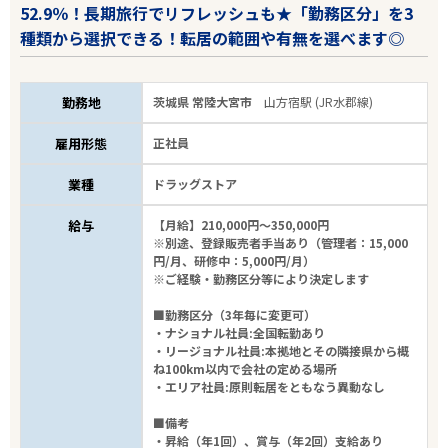
52.9％！長期旅行でリフレッシュも★「勤務区分」を3
種類から選択できる！転居の範囲や有無を選べます◎
勤務地
茨城県 常陸大宮市
山方宿駅 (JR水郡線)
雇用形態
正社員
業種
ドラッグストア
給与
【月給】210,000円～350,000円
※別途、登録販売者手当あり（管理者：15,000
円/月、研修中：5,000円/月）
※ご経験・勤務区分等により決定します
■勤務区分（3年毎に変更可）
・ナショナル社員:全国転勤あり
・リージョナル社員:本拠地とその隣接県から概
ね100km以内で会社の定める場所
・エリア社員:原則転居をともなう異動なし
■備考
・昇給（年1回）、賞与（年2回）支給あり