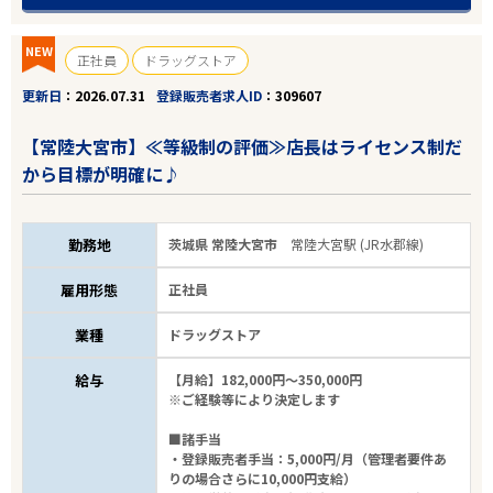
NEW
正社員
ドラッグストア
更新日
2026.07.31
登録販売者求人ID
309607
【常陸大宮市】≪等級制の評価≫店長はライセンス制だ
から目標が明確に♪
勤務地
茨城県 常陸大宮市
常陸大宮駅 (JR水郡線)
雇用形態
正社員
業種
ドラッグストア
給与
【月給】182,000円～350,000円
※ご経験等により決定します
■諸手当
・登録販売者手当：5,000円/月（管理者要件あ
りの場合さらに10,000円支給）