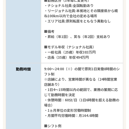
■勤務区分（3年毎に変更可）
・ナショナル社員:全国転勤あり
・リージョナル社員:本拠地とその隣接県から概
ね100km以内で会社の定める場所
・エリア社員:原則転居をともなう異動なし
■備考
・昇給（年1回）、賞与（年2回）支給あり
■モデル年収（ナショナル社員）
・一般社員（25歳）年収383万円
・店長（35歳）年収494万円
勤務時間
9:00～24:00（※）の間で原則1日実働8時間のシ
フト制
※店舗により、営業時間が異なる（24時間営業
店舗あり）
・1日4～15時間以内の範囲で、業務の繁閑に応
じて勤務時間を決定
・休憩時間：60分/日（1日6時間を超える勤務の
場合）
・1ヵ月単位の変形労働時間制
・月間平均労働時間：月164.6時間
■シフト例