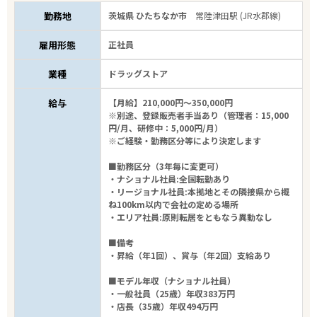
勤務地
茨城県 ひたちなか市
常陸津田駅 (JR水郡線)
雇用形態
正社員
業種
ドラッグストア
給与
【月給】210,000円～350,000円
※別途、登録販売者手当あり（管理者：15,000
円/月、研修中：5,000円/月）
※ご経験・勤務区分等により決定します
■勤務区分（3年毎に変更可）
・ナショナル社員:全国転勤あり
・リージョナル社員:本拠地とその隣接県から概
ね100km以内で会社の定める場所
・エリア社員:原則転居をともなう異動なし
■備考
・昇給（年1回）、賞与（年2回）支給あり
■モデル年収（ナショナル社員）
・一般社員（25歳）年収383万円
・店長（35歳）年収494万円