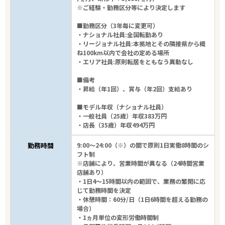
※ご経験・勤務区分等により決定します
■勤務区分（3年毎に変更可）
・ナショナル社員:全国転勤あり
・リージョナル社員:本拠地とその隣接県から概
ね100km以内で会社の定める場所
・エリア社員:原則転居をともなう異動なし
■備考
・昇給（年1回）、賞与（年2回）支給あり
■モデル年収（ナショナル社員）
・一般社員（25歳）年収383万円
・店長（35歳）年収494万円
勤務時間
9:00～24:00（※）の間で原則1日実働8時間のシ
フト制
※店舗により、営業時間が異なる（24時間営業
店舗あり）
・1日4～15時間以内の範囲で、業務の繁閑に応
じて勤務時間を決定
・休憩時間：60分/日（1日6時間を超える勤務の
場合）
・1ヵ月単位の変形労働時間制