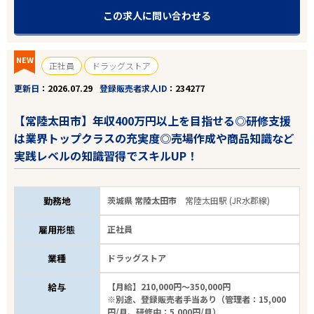
この求人に問い合わせる
NEW
正社員
ドラッグストア
更新日
2026.07.29
登録販売者求人ID
234277
【常陸太田市】年収400万円以上を目指せる◎研修支援
は業界トップクラスの充実度◎売場作成や商品知識など
実践レベルの知識習得でスキルUP！
勤務地
茨城県 常陸太田市
常陸太田駅 (JR水郡線)
雇用形態
正社員
業種
ドラッグストア
給与
【月給】210,000円～350,000円
※別途、登録販売者手当あり（管理者：15,000
円/月、研修中：5,000円/月）