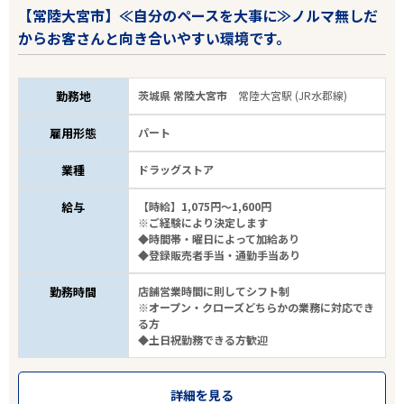
【常陸大宮市】≪自分のペースを大事に≫ノルマ無しだ
からお客さんと向き合いやすい環境です。
勤務地
茨城県 常陸大宮市
常陸大宮駅 (JR水郡線)
雇用形態
パート
業種
ドラッグストア
給与
【時給】1,075円～1,600円
※ご経験により決定します
◆時間帯・曜日によって加給あり
◆登録販売者手当・通勤手当あり
勤務時間
店舗営業時間に則してシフト制
※オープン・クローズどちらかの業務に対応でき
る方
◆土日祝勤務できる方歓迎
詳細を見る