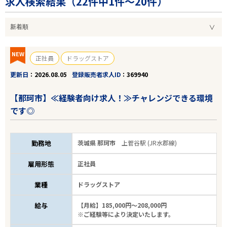
求人検索結果（
22
件中1件～20件）
NEW
正社員
ドラッグストア
更新日
2026.08.05
登録販売者求人ID
369940
【那珂市】≪経験者向け求人！≫チャレンジできる環境
です◎
勤務地
茨城県 那珂市
上菅谷駅 (JR水郡線)
雇用形態
正社員
業種
ドラッグストア
給与
【月給】185,000円～208,000円
※ご経験等により決定いたします。