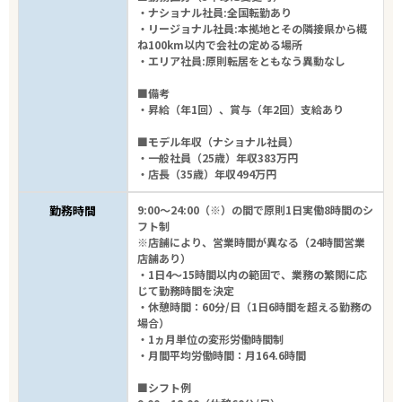
・ナショナル社員:全国転勤あり
・リージョナル社員:本拠地とその隣接県から概
ね100km以内で会社の定める場所
・エリア社員:原則転居をともなう異動なし
■備考
・昇給（年1回）、賞与（年2回）支給あり
■モデル年収（ナショナル社員）
・一般社員（25歳）年収383万円
・店長（35歳）年収494万円
勤務時間
9:00～24:00（※）の間で原則1日実働8時間のシ
フト制
※店舗により、営業時間が異なる（24時間営業
店舗あり）
・1日4～15時間以内の範囲で、業務の繁閑に応
じて勤務時間を決定
・休憩時間：60分/日（1日6時間を超える勤務の
場合）
・1ヵ月単位の変形労働時間制
・月間平均労働時間：月164.6時間
■シフト例