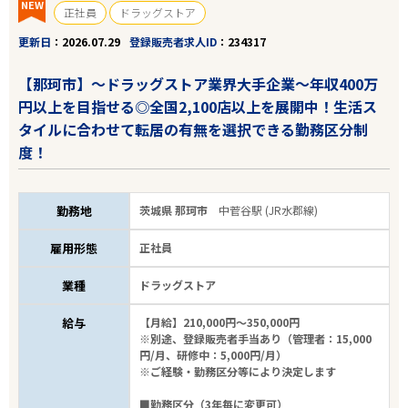
NEW
正社員
ドラッグストア
更新日
2026.07.29
登録販売者求人ID
234317
【那珂市】～ドラッグストア業界大手企業～年収400万
円以上を目指せる◎全国2,100店以上を展開中！生活ス
タイルに合わせて転居の有無を選択できる勤務区分制
度！
勤務地
茨城県 那珂市
中菅谷駅 (JR水郡線)
雇用形態
正社員
業種
ドラッグストア
給与
【月給】210,000円～350,000円
※別途、登録販売者手当あり（管理者：15,000
円/月、研修中：5,000円/月）
※ご経験・勤務区分等により決定します
■勤務区分（3年毎に変更可）