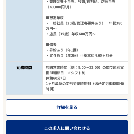
・管理栄養士手当、役職/役割給、店長手当
（40,000円/月）
■想定年収
・一般社員（30歳/管理者要件あり） 年収380
万円～
・店長（35歳）年収600万円～
■備考
・昇給あり（年1回）
・賞与あり（年2回）※基本給4.65ヶ月分
勤務時間
店舗営業時間（例：9:00～23:00）の間で原則実
働8時間/日 ※シフト制
休憩60分/日
1ヶ月単位の変形労働時間制（週所定労働時間40
時間）
詳細を見る
この求人に問い合わせる