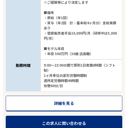
※ご経験等により決定します
■備考
・昇給（年1回）
・賞与（年2回 計：基本給4ヶ月分）支給実績
あり
・登録販売者手当10,000円/月（研修中は5,000
円/月）
■モデル年収
・年収 500万円（30歳 店長職）
勤務時間
9:00～22:00の間で原則1日実働8時間（シフト
制）
1ヶ月単位の変形労働時間制
週所定労働時間40時間
休憩60分/日
詳細を見る
この求人に問い合わせる