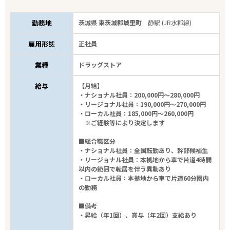
勤務地
茨城県 東茨城郡城里町
静駅 (JR水郡線)
雇用形態
正社員
業種
ドラッグストア
給与
【月給】
・ナショナル社員：200,000円～280,000円
・リージョナル社員：190,000円～270,000円
・ローカル社員：185,000円～260,000円
※ご経験等により決定します
■総合職区分
・ナショナル社員：全国転勤あり、幹部候補生
・リージョナル社員：本拠地から車で片道4時間
以内の範囲で転居を伴う異動あり
・ローカル社員：本拠地から車で片道60分圏内
の勤務
■備考
・昇給（年1回）、賞与（年2回）支給あり