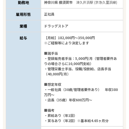
勤務地
神奈川県 横須賀市
津久井浜駅 (京急久里浜線)
雇用形態
正社員
業種
ドラッグストア
給与
【月給】182,000円～350,000円
※ご経験等により決定します
■諸手当
・登録販売者手当：5,000円/月（管理者要件あ
りの場合さらに10,000円支給）
・管理栄養士手当、役職/役割給、店長手当
（40,000円/月）
■想定年収
・一般社員（30歳/管理者要件あり） 年収380
万円～
・店長（35歳）年収600万円～
■備考
・昇給あり（年1回）
・賞与あり（年2回）※基本給4.65ヶ月分