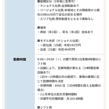
■勤務区分（3年毎に変更可）
・ナショナル社員:全国転勤あり
・リージョナル社員:本拠地とその隣接県から概
ね100km以内で会社の定める場所
・エリア社員:原則転居をともなう異動なし
■備考
・昇給（年1回）、賞与（年2回）支給あり
■モデル年収（ナショナル社員）
・一般社員（25歳）年収383万円
・店長（35歳）年収494万円
勤務時間
9:00～24:00（※）の間で原則1日実働8時間のシ
フト制
※店舗により、営業時間が異なる（24時間営業
店舗あり）
・1日4～15時間以内の範囲で、業務の繁閑に応
じて勤務時間を決定
・休憩時間：60分/日（1日6時間を超える勤務の
場合）
・1ヵ月単位の変形労働時間制
・月間平均労働時間：月164.6時間
■シフト例