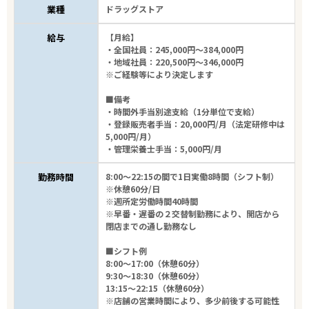
業種
ドラッグストア
給与
【月給】
・全国社員：245,000円～384,000円
・地域社員：220,500円～346,000円
※ご経験等により決定します
■備考
・時間外手当別途支給（1分単位で支給）
・登録販売者手当：20,000円/月（法定研修中は
5,000円/月）
・管理栄養士手当：5,000円/月
勤務時間
8:00～22:15の間で1日実働8時間（シフト制）
※休憩60分/日
※週所定労働時間40時間
※早番・遅番の２交替制勤務により、開店から
閉店までの通し勤務なし
■シフト例
8:00～17:00（休憩60分）
9:30～18:30（休憩60分）
13:15～22:15（休憩60分）
※店舗の営業時間により、多少前後する可能性