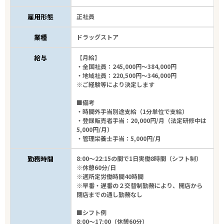
雇用形態
正社員
業種
ドラッグストア
給与
【月給】
・全国社員：245,000円～384,000円
・地域社員：220,500円～346,000円
※ご経験等により決定します
■備考
・時間外手当別途支給（1分単位で支給）
・登録販売者手当：20,000円/月（法定研修中は
5,000円/月）
・管理栄養士手当：5,000円/月
勤務時間
8:00～22:15の間で1日実働8時間（シフト制）
※休憩60分/日
※週所定労働時間40時間
※早番・遅番の２交替制勤務により、開店から
閉店までの通し勤務なし
■シフト例
8:00～17:00（休憩60分）