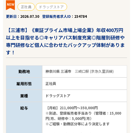
NEW
正社員
ドラッグストア
更新日
2026.07.30
登録販売者求人ID
234784
【三浦市】《東証プライム市場上場企業》年収400万円
以上を目指せる◎キャリアパス制度充実◎階層別研修や
専門研修など個人に合わせたバックアップ体制がありま
す！
勤務地
神奈川県 三浦市
三崎口駅 (京急久里浜線)
雇用形態
正社員
業種
ドラッグストア
給与
【月給】211,000円～350,000円
※別途、登録販売者手当あり（管理者：15,000
円/月、研修中：5,000円/月）
※ご経験・勤務区分等により決定します