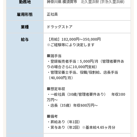
勤務地
神奈川県 横須賀市
北久里浜駅 (京急久里浜線)
雇用形態
正社員
業種
ドラッグストア
給与
【月給】182,000円～350,000円
※ご経験等により決定します
■諸手当
・登録販売者手当：5,000円/月（管理者要件あ
りの場合さらに10,000円支給）
・管理栄養士手当、役職/役割給、店長手当
（40,000円/月）
■想定年収
・一般社員（30歳/管理者要件あり） 年収380
万円～
・店長（35歳）年収600万円～
■備考
・昇給あり（年1回）
・賞与あり（年2回）※基本給4.65ヶ月分