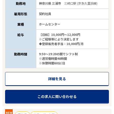
勤務地
神奈川県 三浦市
三崎口駅 (京急久里浜線)
雇用形態
契約社員
業種
ホームセンター
給与
【日給】10,000円～12,000円
※ご経験等により決定します
◆登録販売者手当：10,000円/月
勤務時間
9:50～19:20の間でシフト制
※週労働時間40時間
※休憩時間60分/日
詳細を見る
この求人に問い合わせる
NEW