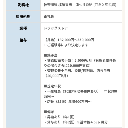
勤務地
神奈川県 横須賀市
津久井浜駅 (京急久里浜線)
雇用形態
正社員
業種
ドラッグストア
給与
【月給】182,000円～350,000円
※ご経験等により決定します
■諸手当
・登録販売者手当：5,000円/月（管理者要件あ
りの場合さらに10,000円支給）
・管理栄養士手当、役職/役割給、店長手当
（40,000円/月）
■想定年収
・一般社員（30歳/管理者要件あり） 年収380
万円～
・店長（35歳）年収600万円～
■備考
・昇給あり（年1回）
・賞与あり（年2回）※基本給4.65ヶ月分