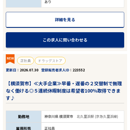
あり
詳細を見る
この求人に問い合わせる
エリアで探す
駅から探す
NEW
正社員
ドラッグストア
関東・甲信越・北陸
更新日
2026.07.30
登録販売者求人ID
223552
【横須賀市】≪大手企業≫早番・遅番の２交替制で無理
京急久里浜線
なく働ける◎５連続休暇制度は希望者100％取得できま
す♪
駅を選ぶ
業種
勤務地
神奈川県 横須賀市
北久里浜駅 (京急久里浜線)
雇用形態
正社員
雇用形態