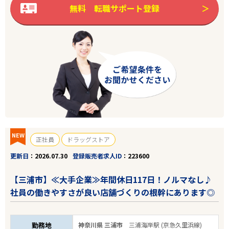
無料 転職サポート登録
NEW
正社員
ドラッグストア
更新日
2026.07.30
登録販売者求人ID
223600
【三浦市】≪大手企業≫年間休日117日！ノルマなし♪
社員の働きやすさが良い店舗づくりの根幹にあります◎
勤務地
神奈川県 三浦市
三浦海岸駅 (京急久里浜線)