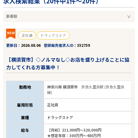
求人検索結果（
20
件中1件～20件）
NEW
正社員
ドラッグストア
更新日
2026.08.06
登録販売者求人ID
352759
【横須賀市】◇ノルマなし◇お店を盛り上げることに協
力してくれる方募集中！
勤務地
神奈川県 横須賀市
京急久里浜駅 (京急久里浜
線)
雇用形態
正社員
業種
ドラッグストア
給与
【月給】211,000円～320,000円
★想定年収：300万円～480万円