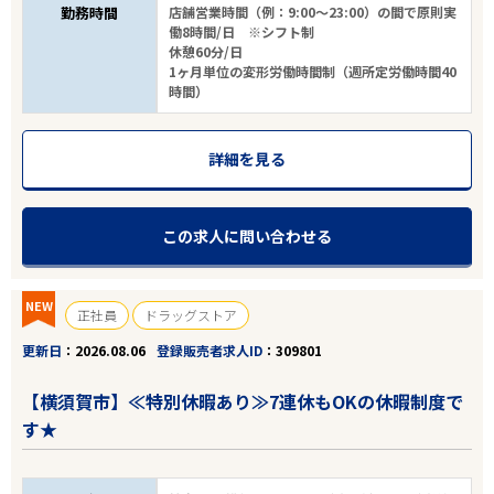
勤務時間
店舗営業時間（例：9:00～23:00）の間で原則実
働8時間/日 ※シフト制
休憩60分/日
1ヶ月単位の変形労働時間制（週所定労働時間40
時間）
詳細を見る
この求人に問い合わせる
NEW
正社員
ドラッグストア
更新日
2026.08.06
登録販売者求人ID
309801
【横須賀市】≪特別休暇あり≫7連休もOKの休暇制度で
す★