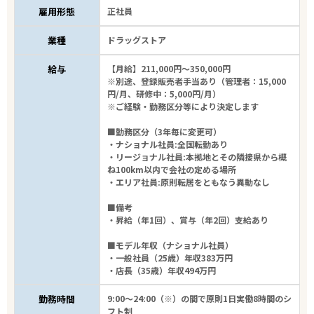
雇用形態
正社員
業種
ドラッグストア
給与
【月給】211,000円～350,000円
※別途、登録販売者手当あり（管理者：15,000
円/月、研修中：5,000円/月）
※ご経験・勤務区分等により決定します
■勤務区分（3年毎に変更可）
・ナショナル社員:全国転勤あり
・リージョナル社員:本拠地とその隣接県から概
ね100km以内で会社の定める場所
・エリア社員:原則転居をともなう異動なし
■備考
・昇給（年1回）、賞与（年2回）支給あり
■モデル年収（ナショナル社員）
・一般社員（25歳）年収383万円
・店長（35歳）年収494万円
勤務時間
9:00～24:00（※）の間で原則1日実働8時間のシ
フト制