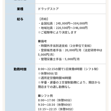
業種
ドラッグストア
こだわり条件
給与
【月給】
・全国社員：245,000円～384,000円
フリーワード
・地域社員：220,500円～346,000円
※ご経験等により決定します
■備考
・時間外手当別途支給（1分単位で支給）
・登録販売者手当：20,000円/月（法定研修中は
5,000円/月）
20
件
から検索する
・管理栄養士手当：5,000円/月
勤務時間
8:00～22:15の間で1日実働8時間（シフト制）
※休憩60分/日
※週所定労働時間40時間
※早番・遅番の２交替制勤務により、開店から
閉店までの通し勤務なし
■シフト例
8:00～17:00（休憩60分）
9:30～18:30（休憩60分）
13:15～22:15（休憩60分）