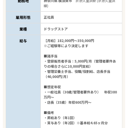
勤務地
神奈川県 横須賀市
京急久里浜駅 (京急久里浜
線)
雇用形態
正社員
業種
ドラッグストア
給与
【月給】182,000円～350,000円
※ご経験等により決定します
■諸手当
・登録販売者手当：5,000円/月（管理者要件あ
りの場合さらに10,000円支給）
・管理栄養士手当、役職/役割給、店長手当
（40,000円/月）
■想定年収
・一般社員（30歳/管理者要件あり） 年収380
万円～
・店長（35歳）年収600万円～
■備考
・昇給あり（年1回）
・賞与あり（年2回）※基本給4.65ヶ月分