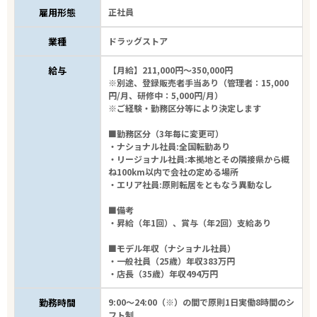
雇用形態
正社員
業種
ドラッグストア
給与
【月給】211,000円～350,000円
※別途、登録販売者手当あり（管理者：15,000
円/月、研修中：5,000円/月）
※ご経験・勤務区分等により決定します
■勤務区分（3年毎に変更可）
・ナショナル社員:全国転勤あり
・リージョナル社員:本拠地とその隣接県から概
ね100km以内で会社の定める場所
・エリア社員:原則転居をともなう異動なし
■備考
・昇給（年1回）、賞与（年2回）支給あり
■モデル年収（ナショナル社員）
・一般社員（25歳）年収383万円
・店長（35歳）年収494万円
勤務時間
9:00～24:00（※）の間で原則1日実働8時間のシ
フト制