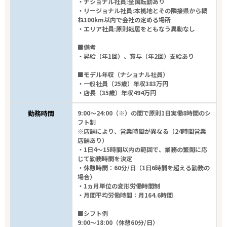
・ナショナル社員:全国転勤あり
・リージョナル社員:本拠地とその隣接県から概
ね100km以内で会社の定める場所
・エリア社員:原則転居をともなう異動なし
■備考
・昇給（年1回）、賞与（年2回）支給あり
■モデル年収（ナショナル社員）
・一般社員（25歳）年収383万円
・店長（35歳）年収494万円
勤務時間
9:00～24:00（※）の間で原則1日実働8時間のシ
フト制
※店舗により、営業時間が異なる（24時間営業
店舗あり）
・1日4～15時間以内の範囲で、業務の繁閑に応
じて勤務時間を決定
・休憩時間：60分/日（1日6時間を超える勤務の
場合）
・1ヵ月単位の変形労働時間制
・月間平均労働時間：月164.6時間
■シフト例
9:00～18:00（休憩60分/日）