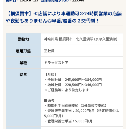
【横須賀市】≪店舗により車通勤可≫24時間営業の店舗
や夜勤もありません◎早番/遅番の２交代制！
勤務地
神奈川県 横須賀市
北久里浜駅 (京急久里浜線)
雇用形態
正社員
業種
ドラッグストア
給与
【月給】
・全国社員：245,000円～384,000円
・地域社員：220,500円～346,000円
※ご経験等により決定します
■備考
・時間外手当別途支給（1分単位で支給）
・登録販売者手当：20,000円/月（法定研修中は
5,000円/月）
・管理栄養士手当：5,000円/月