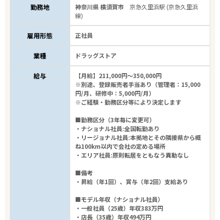
勤務地
神奈川県 横須賀市
京急久里浜駅 (京急久里浜
線)
雇用形態
正社員
業種
ドラッグストア
給与
【月給】211,000円～350,000円
※別途、登録販売者手当あり（管理者：15,000
円/月、研修中：5,000円/月）
※ご経験・勤務区分等により決定します
■勤務区分（3年毎に変更可）
・ナショナル社員:全国転勤あり
・リージョナル社員:本拠地とその隣接県から概
ね100km以内で会社の定める場所
・エリア社員:原則転居をともなう異動なし
■備考
・昇給（年1回）、賞与（年2回）支給あり
■モデル年収（ナショナル社員）
・一般社員（25歳）年収383万円
・店長（35歳）年収494万円