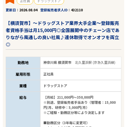
正社員
ドラッグストア
更新日
2026.08.04
登録販売者求人ID
432110
【横須賀市】～ドラッグストア業界大手企業～登録販売
者資格手当は月15,000円◎全国展開中のチェーン店であ
りながら風通しの良い社風♪連休取得でオンオフを両立
◎
勤務地
神奈川県 横須賀市
北久里浜駅 (京急久里浜線)
雇用形態
正社員
業種
ドラッグストア
給与
【月給】211,000円～350,000円
※別途、登録販売者手当あり（管理者：15,000
円/月、研修中：5,000円/月）
※ご経験・勤務区分等により決定します
■勤務区分（3年毎に変更可）