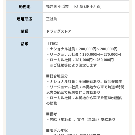
勤務地
福井県 小浜市
小浜駅 (JR小浜線)
雇用形態
正社員
業種
ドラッグストア
給与
【月給】
・ナショナル社員：200,000円～280,000円
・リージョナル社員：190,000円～270,000円
・ローカル社員：181,000円～260,000円
※ご経験等により決定します
■総合職区分
・ナショナル社員：全国転勤あり、幹部候補生
・リージョナル社員：本拠地から車で片道4時間
以内の範囲で転居を伴う異動あり
・ローカル社員：本拠地から車で片道60分圏内
の勤務
■備考
・昇給（年1回）、賞与（年2回）支給あり
■モデル年収