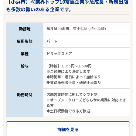
【小浜市】≪業界トップ10常連企業≫急成長・新規出店
も多数の勢いのある企業です。
勤務地
福井県 小浜市
東小浜駅 (JR小浜線)
雇用形態
パート
業種
ドラッグストア
給与
【時給】1,055円～1,600円
※ご経験により決定します
◆時間帯・曜日によって加給あり
◆登録販売者手当・通勤手当あり
勤務時間
店舗営業時間に則してシフト制
※オープン・クローズどちらかの業務に対応でき
る方
◆土日祝勤務できる方歓迎
詳細を見る