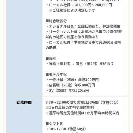
・ローカル社員：181,000円～260,000円
※ご経験等により決定します
■総合職区分
・ナショナル社員：全国転勤あり、幹部候補生
・リージョナル社員：本拠地から車で片道4時間
以内の範囲で転居を伴う異動あり
・ローカル社員：本拠地から車で片道60分圏内
の勤務
■備考
・昇給（年1回）、賞与（年2回）支給あり
■モデル年収
・一般社員（25歳）年収300万円
・店長職（28歳）年収400万円
・SV（35歳）年収520万円
勤務時間
8:30～22:00の間で実働1日8時間（休憩60分）
※1ヵ月単位の変形労働時間制
※週平均所定労働時間は1か月平均40時間以内
■シフト例
8:30～17:30（休憩60分）