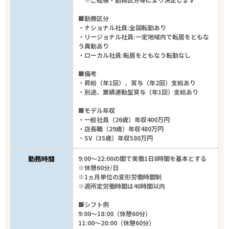
■勤務区分
・ナショナル社員:全国転勤あり
・リージョナル社員:一定地域内で転居をともな
う異動あり
・ローカル社員:転居をともなう転勤なし
■備考
・昇給（年1回）、賞与（年2回）支給あり
・別途、業績連動型賞与（年1回）支給あり
■モデル年収
・一般社員（26歳）年収400万円
・店長職（29歳）年収480万円
・SV（35歳）年収580万円
勤務時間
9:00～22:00の間で実働1日8時間を基本とする
※休憩60分/日
※1ヵ月単位の変形労働時間制
※週所定労働時間は40時間以内
■シフト例
9:00～18:00（休憩60分）
11:00～20:00（休憩60分）