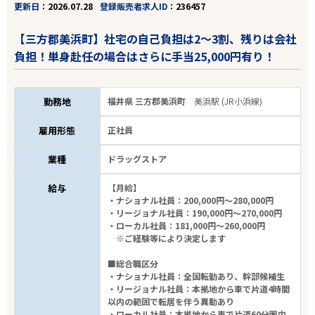
更新日
2026.07.28
登録販売者求人ID
236457
【三方郡美浜町】社宅の自己負担は2～3割、残りは会社
負担！単身赴任の場合はさらに手当25,000円有り！
勤務地
福井県 三方郡美浜町
美浜駅 (JR小浜線)
雇用形態
正社員
業種
ドラッグストア
給与
【月給】
・ナショナル社員：200,000円～280,000円
・リージョナル社員：190,000円～270,000円
・ローカル社員：181,000円～260,000円
※ご経験等により決定します
■総合職区分
・ナショナル社員：全国転勤あり、幹部候補生
・リージョナル社員：本拠地から車で片道4時間
以内の範囲で転居を伴う異動あり
・ローカル社員：本拠地から車で片道60分圏内