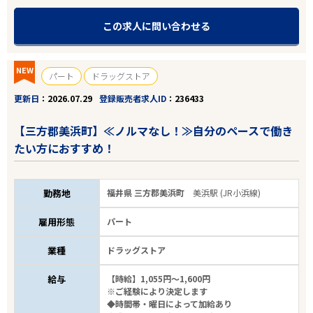
雇用形態
この求人に問い合わせる
こだわり条件
NEW
パート
ドラッグストア
フリーワード
更新日
2026.07.29
登録販売者求人ID
236433
【三方郡美浜町】≪ノルマなし！≫自分のペースで働き
たい方におすすめ！
9
件
から検索する
勤務地
福井県 三方郡美浜町
美浜駅 (JR小浜線)
雇用形態
パート
業種
ドラッグストア
給与
【時給】1,055円～1,600円
※ご経験により決定します
◆時間帯・曜日によって加給あり