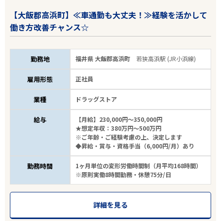
【大飯郡高浜町】≪車通勤も大丈夫！≫経験を活かして
働き方改善チャンス☆
勤務地
福井県 大飯郡高浜町
若狭高浜駅 (JR小浜線)
雇用形態
正社員
エリアで探す
駅から探す
業種
ドラッグストア
給与
【月給】230,000円～350,000円
関東・甲信越・北陸
★想定年収：380万円～500万円
※ご年齢・ご経験考慮の上、決定します
◆昇給・賞与・資格手当（6,000円/月）あり
JR小浜線
勤務時間
1ヶ月単位の変形労働時間制（月平均168時間）
※原則実働8時間勤務・休憩75分/日
駅を選ぶ
業種
詳細を見る