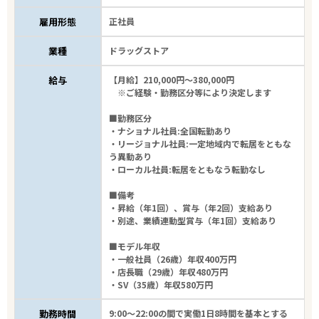
雇用形態
正社員
業種
ドラッグストア
給与
【月給】210,000円～380,000円
※ご経験・勤務区分等により決定します
■勤務区分
・ナショナル社員:全国転勤あり
・リージョナル社員:一定地域内で転居をともな
う異動あり
・ローカル社員:転居をともなう転勤なし
■備考
・昇給（年1回）、賞与（年2回）支給あり
・別途、業績連動型賞与（年1回）支給あり
■モデル年収
・一般社員（26歳）年収400万円
・店長職（29歳）年収480万円
・SV（35歳）年収580万円
勤務時間
9:00～22:00の間で実働1日8時間を基本とする