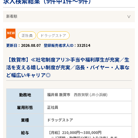
求人検索結果（
9
件中1件～9件）
NEW
正社員
ドラッグストア
更新日
2026.08.07
登録販売者求人ID
332514
【敦賀市】≪社宅制度アリ≫手当や福利厚生が充実／生
活を支える嬉しい制度が充実／店長・バイヤー・人事な
ど幅広いキャリア◎
勤務地
福井県 敦賀市
西敦賀駅 (JR小浜線)
雇用形態
正社員
業種
ドラッグストア
給与
【月給】210,000円～380,000円
※ご経験・勤務区分等により決定します