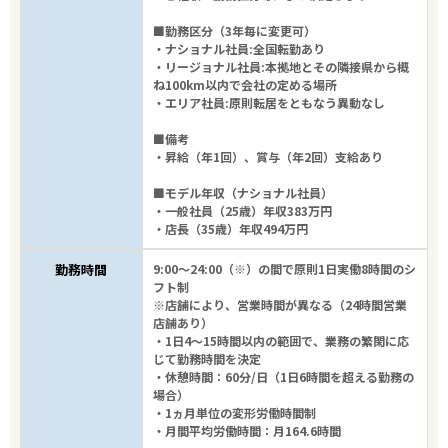
■勤務区分（3年毎に変更可）
・ナショナル社員:全国転勤あり
・リージョナル社員:本拠地とその隣接県から概
ね100km以内で会社の定める場所
・エリア社員:原則転居をともなう異動なし
■備考
・昇給（年1回）、賞与（年2回）支給あり
■モデル年収（ナショナル社員）
・一般社員（25歳）年収383万円
・店長（35歳）年収494万円
勤務時間
9:00～24:00（※）の間で原則1日実働8時間のシ
フト制
※店舗により、営業時間が異なる（24時間営業
店舗あり）
・1日4～15時間以内の範囲で、業務の繁閑に応
じて勤務時間を決定
・休憩時間：60分/日（1日6時間を超える勤務の
場合）
・1ヵ月単位の変形労働時間制
・月間平均労働時間：月164.6時間