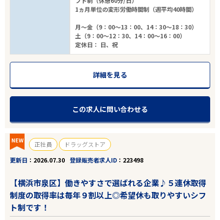
フト制（休憩60分/日）
1ヵ月単位の変形労働時間制（週平均40時間）
こだわり条件
月～金（9：00～13：00、14：30～18：30）
土（9：00～12：30、14：00～16：00）
定休日： 日、祝
フリーワード
詳細を見る
19
件
この求人に問い合わせる
から検索する
NEW
正社員
ドラッグストア
更新日
2026.07.30
登録販売者求人ID
223498
【横浜市泉区】働きやすさで選ばれる企業♪５連休取得
制度の取得率は毎年９割以上◎希望休も取りやすいシフ
ト制です！