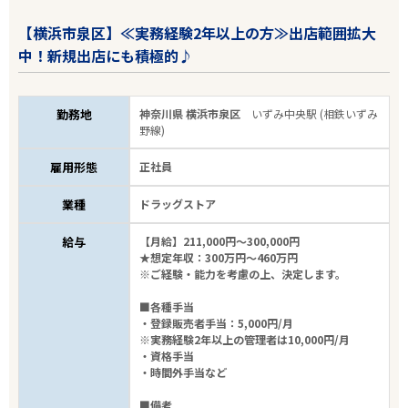
【横浜市泉区】≪実務経験2年以上の方≫出店範囲拡大
中！新規出店にも積極的♪
勤務地
神奈川県 横浜市泉区
いずみ中央駅 (相鉄いずみ
野線)
雇用形態
正社員
業種
ドラッグストア
給与
【月給】211,000円～300,000円
★想定年収：300万円～460万円
※ご経験・能力を考慮の上、決定します。
■各種手当
・登録販売者手当：5,000円/月
※実務経験2年以上の管理者は10,000円/月
・資格手当
・時間外手当など
■備考