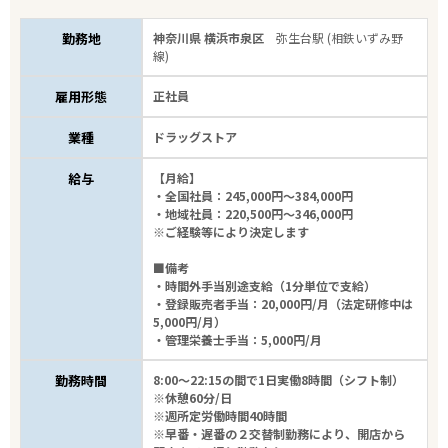
勤務地
神奈川県 横浜市泉区
弥生台駅 (相鉄いずみ野
線)
雇用形態
正社員
業種
ドラッグストア
給与
【月給】
・全国社員：245,000円～384,000円
・地域社員：220,500円～346,000円
※ご経験等により決定します
■備考
・時間外手当別途支給（1分単位で支給）
・登録販売者手当：20,000円/月（法定研修中は
5,000円/月）
・管理栄養士手当：5,000円/月
勤務時間
8:00～22:15の間で1日実働8時間（シフト制）
※休憩60分/日
※週所定労働時間40時間
※早番・遅番の２交替制勤務により、開店から