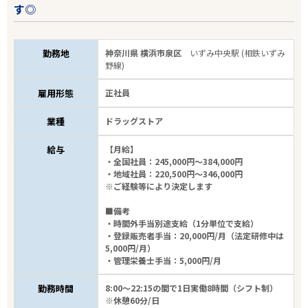
す◎
勤務地
神奈川県 横浜市泉区
いずみ中央駅 (相鉄いずみ
野線)
雇用形態
正社員
業種
ドラッグストア
給与
【月給】
・全国社員：245,000円～384,000円
・地域社員：220,500円～346,000円
※ご経験等により決定します
■備考
・時間外手当別途支給（1分単位で支給）
・登録販売者手当：20,000円/月（法定研修中は
5,000円/月）
・管理栄養士手当：5,000円/月
勤務時間
8:00～22:15の間で1日実働8時間（シフト制）
※休憩60分/日