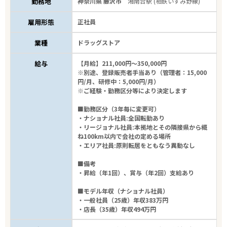
勤務地
神奈川県 藤沢市
湘南台駅 (相鉄いずみ野線)
雇用形態
正社員
業種
ドラッグストア
給与
【月給】211,000円～350,000円
※別途、登録販売者手当あり（管理者：15,000
円/月、研修中：5,000円/月）
※ご経験・勤務区分等により決定します
■勤務区分（3年毎に変更可）
・ナショナル社員:全国転勤あり
・リージョナル社員:本拠地とその隣接県から概
ね100km以内で会社の定める場所
・エリア社員:原則転居をともなう異動なし
■備考
・昇給（年1回）、賞与（年2回）支給あり
■モデル年収（ナショナル社員）
・一般社員（25歳）年収383万円
・店長（35歳）年収494万円