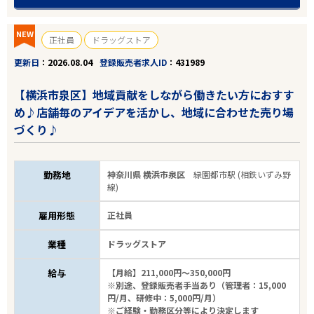
NEW
正社員
ドラッグストア
更新日
2026.08.04
登録販売者求人ID
431989
【横浜市泉区】地域貢献をしながら働きたい方におすす
め♪店舗毎のアイデアを活かし、地域に合わせた売り場
づくり♪
勤務地
神奈川県 横浜市泉区
緑園都市駅 (相鉄いずみ野
線)
雇用形態
正社員
業種
ドラッグストア
給与
【月給】211,000円～350,000円
※別途、登録販売者手当あり（管理者：15,000
円/月、研修中：5,000円/月）
※ご経験・勤務区分等により決定します