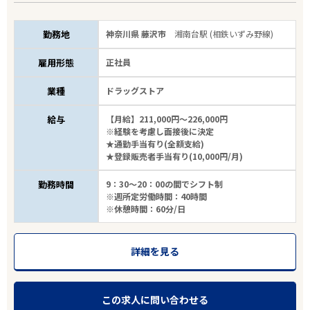
勤務地
神奈川県 藤沢市
湘南台駅 (相鉄いずみ野線)
雇用形態
正社員
業種
ドラッグストア
給与
【月給】211,000円～226,000円
※経験を考慮し面接後に決定
★通勤手当有り(全額支給)
★登録販売者手当有り(10,000円/月)
勤務時間
9：30～20：00の間でシフト制
※週所定労働時間：40時間
※休憩時間：60分/日
詳細を見る
この求人に問い合わせる