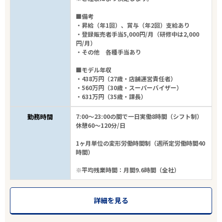
■備考
・昇給（年1回）、賞与（年2回）支給あり
・登録販売者手当5,000円/月（研修中は2,000
円/月）
・その他 各種手当あり
■モデル年収
・438万円（27歳・店舗運営責任者）
・560万円（30歳・スーパーバイザー）
・631万円（35歳・課長）
勤務時間
7:00～23:00の間で一日実働8時間（シフト制）
休憩60～120分/日
1ヶ月単位の変形労働時間制（週所定労働時間40
時間）
※平均残業時間：月間9.6時間（全社）
詳細を見る