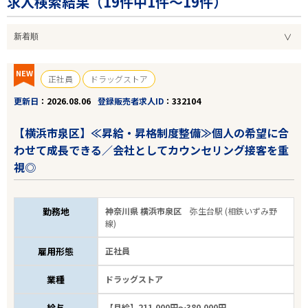
求人検索結果（
19
件中1件～19件）
NEW
正社員
ドラッグストア
更新日
2026.08.06
登録販売者求人ID
332104
【横浜市泉区】≪昇給・昇格制度整備≫個人の希望に合
わせて成長できる／会社としてカウンセリング接客を重
視◎
勤務地
神奈川県 横浜市泉区
弥生台駅 (相鉄いずみ野
線)
雇用形態
正社員
業種
ドラッグストア
給与
【月給】211,000円～380,000円