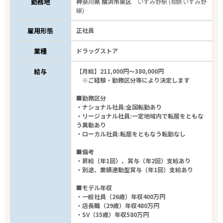
勤務地
神奈川県 横浜市泉区
いずみ野駅 (相鉄いずみ野
線)
雇用形態
正社員
業種
ドラッグストア
給与
【月給】211,000円～380,000円
※ご経験・勤務区分等により決定します
■勤務区分
・ナショナル社員:全国転勤あり
・リージョナル社員:一定地域内で転居をともな
う異動あり
・ローカル社員:転居をともなう転勤なし
■備考
・昇給（年1回）、賞与（年2回）支給あり
・別途、業績連動型賞与（年1回）支給あり
■モデル年収
・一般社員（26歳）年収400万円
・店長職（29歳）年収480万円
・SV（35歳）年収580万円