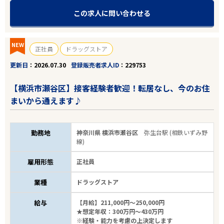
この求人に問い合わせる
NEW
正社員
ドラッグストア
更新日
2026.07.30
登録販売者求人ID
229753
【横浜市瀬谷区】接客経験者歓迎！転居なし、今のお住
まいから通えます♪
勤務地
神奈川県 横浜市瀬谷区
弥生台駅 (相鉄いずみ野
線)
雇用形態
正社員
業種
ドラッグストア
給与
【月給】211,000円～250,000円
★想定年収：300万円～430万円
※経験・能力を考慮の上決定します