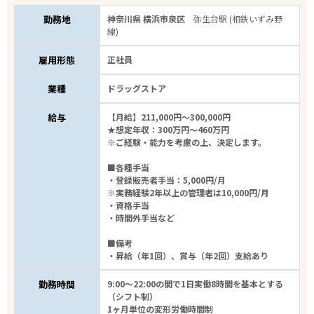
勤務地
神奈川県 横浜市泉区
弥生台駅 (相鉄いずみ野
線)
雇用形態
正社員
業種
ドラッグストア
給与
【月給】211,000円～300,000円
★想定年収：300万円～460万円
※ご経験・能力を考慮の上、決定します。
■各種手当
・登録販売者手当：5,000円/月
※実務経験2年以上の管理者は10,000円/月
・資格手当
・時間外手当など
■備考
・昇給（年1回）、賞与（年2回）支給あり
勤務時間
9:00～22:00の間で1日実働8時間を基本とする
（シフト制）
1ヶ月単位の変形労働時間制