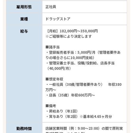
雇用形態
正社員
業種
ドラッグストア
給与
【月給】182,000円～350,000円
※ご経験等により決定します
■諸手当
・登録販売者手当：5,000円/月（管理者要件あ
りの場合さらに10,000円支給）
・管理栄養士手当、役職/役割給、店長手当
（40,000円/月）
■想定年収
・一般社員（30歳/管理者要件あり） 年収380
万円～
・店長（35歳）年収600万円～
■備考
・昇給あり（年1回）
・賞与あり（年2回）※基本給4.65ヶ月分
勤務時間
店舗営業時間（例：9:00～23:00）の間で原則実