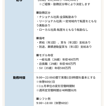
※ご経験・勤務区分等により決定します
■勤務区分
・ナショナル社員:全国転勤あり
・リージョナル社員:一定地域内で転居をともな
う異動あり
・ローカル社員:転居をともなう転勤なし
■備考
・昇給（年1回）、賞与（年2回）支給あり
・別途、業績連動型賞与（年1回）支給あり
■モデル年収
・一般社員（26歳）年収400万円
・店長職（29歳）年収480万円
・SV（35歳）年収580万円
勤務時間
9:00～22:00の間で実働1日8時間を基本とする
※休憩60分/日
※1ヵ月単位の変形労働時間制
※週所定労働時間は40時間以内
■シフト例
9:00～18:00（休憩60分）