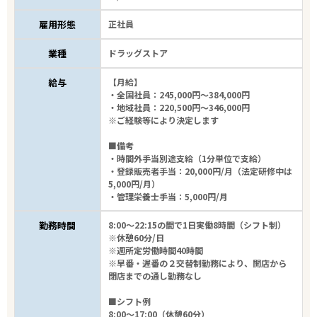
雇用形態
正社員
業種
ドラッグストア
給与
【月給】
・全国社員：245,000円～384,000円
・地域社員：220,500円～346,000円
※ご経験等により決定します
■備考
・時間外手当別途支給（1分単位で支給）
・登録販売者手当：20,000円/月（法定研修中は
5,000円/月）
・管理栄養士手当：5,000円/月
勤務時間
8:00～22:15の間で1日実働8時間（シフト制）
※休憩60分/日
※週所定労働時間40時間
※早番・遅番の２交替制勤務により、開店から
閉店までの通し勤務なし
■シフト例
8:00～17:00（休憩60分）