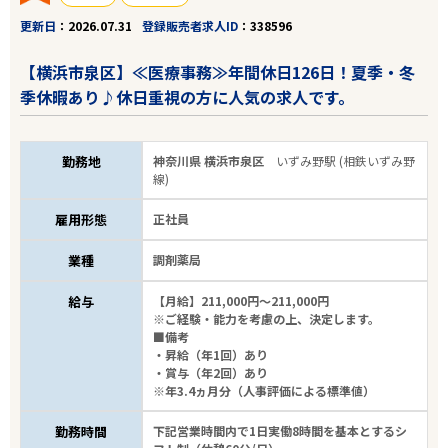
更新日
2026.07.31
登録販売者求人ID
338596
【横浜市泉区】≪医療事務≫年間休日126日！夏季・冬
季休暇あり♪休日重視の方に人気の求人です。
勤務地
神奈川県 横浜市泉区
いずみ野駅 (相鉄いずみ野
エリアで探す
駅から探す
線)
雇用形態
正社員
関東・甲信越・北陸
業種
調剤薬局
相鉄いずみ野線
給与
【月給】211,000円～211,000円
※ご経験・能力を考慮の上、決定します。
■備考
駅を選ぶ
・昇給（年1回）あり
・賞与（年2回）あり
※年3.4ヵ月分（人事評価による標準値）
業種
勤務時間
下記営業時間内で1日実働8時間を基本とするシ
雇用形態