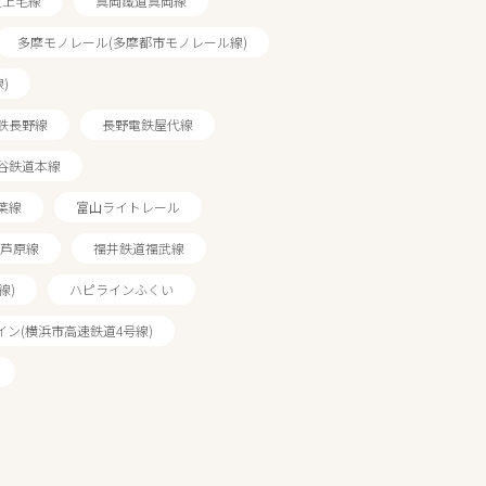
道上毛線
真岡鐵道真岡線
多摩モノレール(多摩都市モノレール線)
)
鉄長野線
長野電鉄屋代線
谷鉄道本線
葉線
富山ライトレール
芦原線
福井鉄道福武線
線)
ハピラインふくい
イン(横浜市高速鉄道4号線)