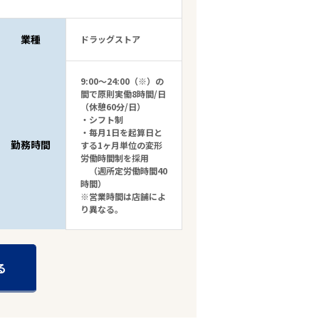
業種
ドラッグストア
9:00～24:00（※）の
間で原則実働8時間/日
（休憩60分/日）
・シフト制
・毎月1日を起算日と
勤務時間
する1ヶ月単位の変形
労働時間制を採用
（週所定労働時間40
時間）
※営業時間は店舗によ
り異なる。
る