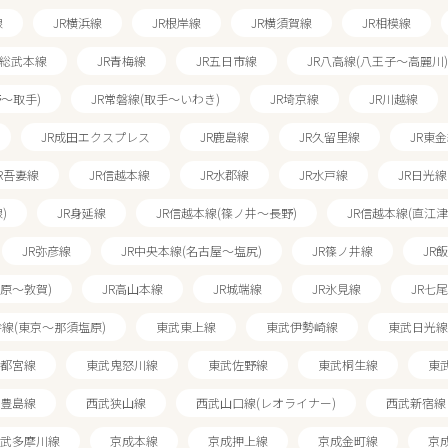
線
JR横浜線
JR根岸線
JR横須賀線
JR相模線
R総武本線
JR青梅線
JR五日市線
JR八高線(八王子～高麗川)
野～取手)
JR常磐線(取手～いわき)
JR埼京線
JR川越線
JR成田エクスプレス
JR鹿島線
JR久留里線
JR東
R吾妻線
JR信越本線
JR水郡線
JR水戸線
JR日光線
)
JR身延線
JR信越本線(篠ノ井～長野)
JR信越本線(直江津
JR弥彦線
JR中央本線(名古屋～塩尻)
JR篠ノ井線
JR
米原～敦賀)
JR高山本線
JR城端線
JR氷見線
JR七
線(東京～那須塩原)
東武東上線
東武伊勢崎線
東武日光線
都宮線
東武鬼怒川線
東武佐野線
東武桐生線
東
豊島線
西武狭山線
西武山口線(レオライナー)
西武新宿線
武多摩川線
京成本線
京成押上線
京成金町線
京