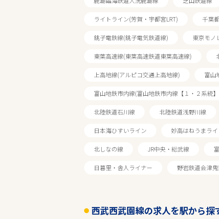
鹿島臨海鉄道大洗鹿島線
芝山鉄道線
ライトライン(芳賀・宇都宮LRT)
千葉
駅を選ぶ
銚子電鉄線(銚子電気鉄道線)
東京モノ
業種
東葉高速線(東葉高速鉄道東葉高速線)
上高地線(アルピコ交通上高地線)
富山
雇用形態
富山地鉄市内線(富山地鉄市内線【１・２系統】
こだわり条件
北陸鉄道石川線
北陸鉄道浅野川線
日本海ひすいライン
妙高はねうまライ
フリーワード
北しなの線
JR中央・総武線
日暮里・舎人ライナー
野岩鉄道会津鬼
西武西武園線の求人を駅から探