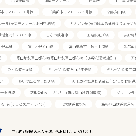
小湊鉄道線
湘南モノレール
上信電鉄
上毛電気鉄
都市モノレール１号線
千葉都市モノレール２号線
流鉄流山線
レール(東京モノレール羽田空港線)
りんかい線(東京臨海高速鉄道りんかい線
北越急行ほくほく線
しなの鉄道線
上田電鉄別所線
長野電
地鉄本線
富山地鉄立山線
富山地鉄不二越・上滝線
黒部峡
)
富山地鉄富山都心線(富山地鉄富山都心線【３系統(環状線)】)
万
のと鉄道七尾線
えちぜん鉄道勝山永平寺線
えちぜん鉄道三国
ン
あいの風とやま鉄道線
IRいしかわ鉄道株式会社(IRいしかわ鉄道
富士急行線
箱根登山ケーブルカー(箱根登山鉄道鋼索線)
グリーンラ
怒川線(ほっとスパ・ライン)
北総鉄道北総線
箱根登山鉄道鉄道線
1
件
す
から検索する
西武西武園線の求人を駅からお探しいただけます。