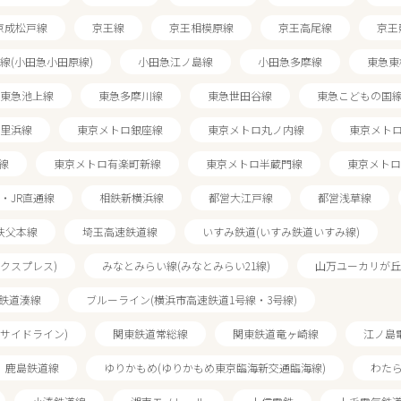
京成松戸線
京王線
京王相模原線
京王高尾線
京王
線(小田急小田原線)
小田急江ノ島線
小田急多摩線
東急東
東急池上線
東急多摩川線
東急世田谷線
東急こどもの国
里浜線
東京メトロ銀座線
東京メトロ丸ノ内線
東京メト
線
東京メトロ有楽町新線
東京メトロ半蔵門線
東京メトロ
・JR直通線
相鉄新横浜線
都営大江戸線
都営浅草線
秩父本線
埼玉高速鉄道線
いすみ鉄道(いすみ鉄道いすみ線)
駅から探す
クスプレス)
みなとみらい線(みなとみらい21線)
山万ユーカリが丘
鉄道湊線
ブルーライン(横浜市高速鉄道1号線・3号線)
サイドライン)
関東鉄道常総線
関東鉄道竜ヶ崎線
江ノ島
鹿島鉄道線
ゆりかもめ(ゆりかもめ東京臨海新交通臨海線)
わたら