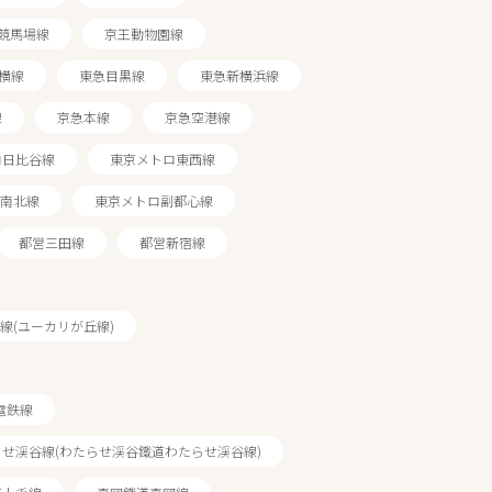
競馬場線
京王動物園線
横線
東急目黒線
東急新横浜線
線
京急本線
京急空港線
ロ日比谷線
東京メトロ東西線
南北線
東京メトロ副都心線
都営三田線
都営新宿線
線(ユーカリが丘線)
電鉄線
せ渓谷線(わたらせ渓谷鐵道わたらせ渓谷線)