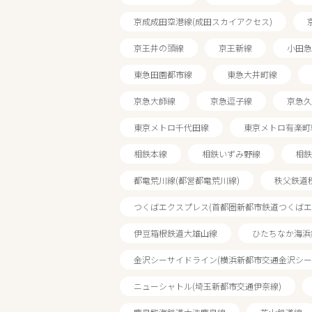
京成成田空港線(成田スカイアクセス)
京王井の頭線
京王新線
小田急
東急田園都市線
東急大井町線
京急大師線
京急逗子線
京急久
東京メトロ千代田線
東京メトロ有楽町
相鉄本線
相鉄いずみ野線
相鉄
都電荒川線(都営都電荒川線)
秩父鉄道
エリアで探す
つくばエクスプレス(首都圏新都市鉄道つくばエ
伊豆箱根鉄道大雄山線
ひたちなか海浜
関東・甲信越・北陸
金沢シーサイドライン(横浜新都市交通金沢シー
ニューシャトル(埼玉新都市交通伊奈線)
西武西武園線