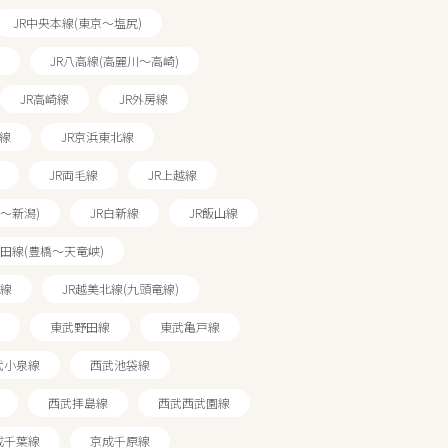
JR中央本線(東京～塩尻)
JR八高線(高麗川～高崎)
JR高崎線
JR外房線
金線
JR京浜東北線
JR両毛線
JR上越線
～新潟)
JR白新線
JR飯山線
飯田線(豊橋～天竜峡)
尾線
JR越美北線(九頭竜線)
東武野田線
東武亀戸線
武小泉線
西武池袋線
西武拝島線
西武西武園線
成千葉線
京成千原線