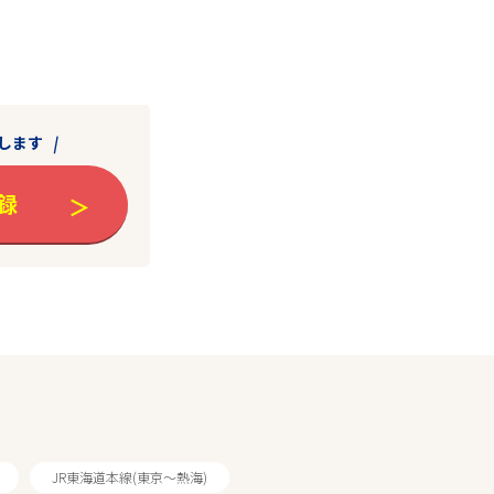
します
録
JR東海道本線(東京～熱海)