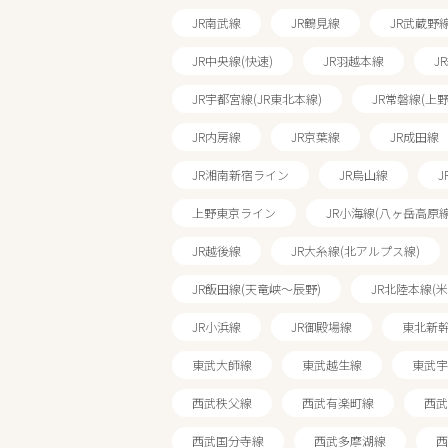
JR南武線
JR鶴見線
JR武蔵野
JR中央線(快速)
JR羽越本線
J
JR宇都宮線(JR東北本線)
JR常磐線(上
JR内房線
JR京葉線
JR成田線
JR湘南新宿ライン
JR烏山線
J
上野東京ライン
JR小海線(八ヶ岳高原線
JR越後線
JR大糸線(北アルプス線)
JR飯田線(天竜峡～辰野)
JR北陸本線(
JR小浜線
JR御殿場線
東北新幹
東武大師線
東武越生線
東武宇
西武秩父線
西武有楽町線
西武
西武国分寺線
西武多摩湖線
西