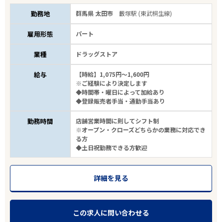
勤務地
群馬県 太田市
藪塚駅 (東武桐生線)
雇用形態
パート
業種
ドラッグストア
給与
【時給】1,075円～1,600円
※ご経験により決定します
◆時間帯・曜日によって加給あり
◆登録販売者手当・通勤手当あり
勤務時間
店舗営業時間に則してシフト制
※オープン・クローズどちらかの業務に対応でき
る方
◆土日祝勤務できる方歓迎
詳細を見る
この求人に問い合わせる