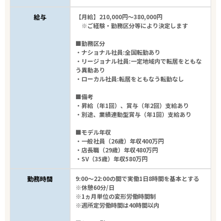
給与
【月給】210,000円～380,000円
※ご経験・勤務区分等により決定します
■勤務区分
・ナショナル社員:全国転勤あり
・リージョナル社員:一定地域内で転居をともな
う異動あり
・ローカル社員:転居をともなう転勤なし
■備考
・昇給（年1回）、賞与（年2回）支給あり
・別途、業績連動型賞与（年1回）支給あり
■モデル年収
・一般社員（26歳）年収400万円
・店長職（29歳）年収480万円
・SV（35歳）年収580万円
勤務時間
9:00～22:00の間で実働1日8時間を基本とする
※休憩60分/日
※1ヵ月単位の変形労働時間制
※週所定労働時間は40時間以内