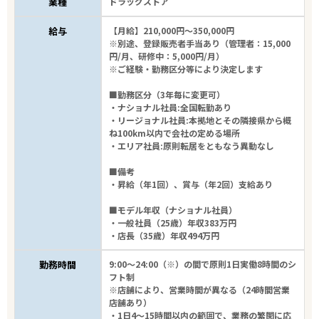
業種
ドラッグストア
給与
【月給】210,000円～350,000円
※別途、登録販売者手当あり（管理者：15,000
円/月、研修中：5,000円/月）
※ご経験・勤務区分等により決定します
■勤務区分（3年毎に変更可）
・ナショナル社員:全国転勤あり
・リージョナル社員:本拠地とその隣接県から概
ね100km以内で会社の定める場所
・エリア社員:原則転居をともなう異動なし
■備考
・昇給（年1回）、賞与（年2回）支給あり
■モデル年収（ナショナル社員）
・一般社員（25歳）年収383万円
・店長（35歳）年収494万円
勤務時間
9:00～24:00（※）の間で原則1日実働8時間のシ
フト制
※店舗により、営業時間が異なる（24時間営業
店舗あり）
・1日4～15時間以内の範囲で、業務の繁閑に応