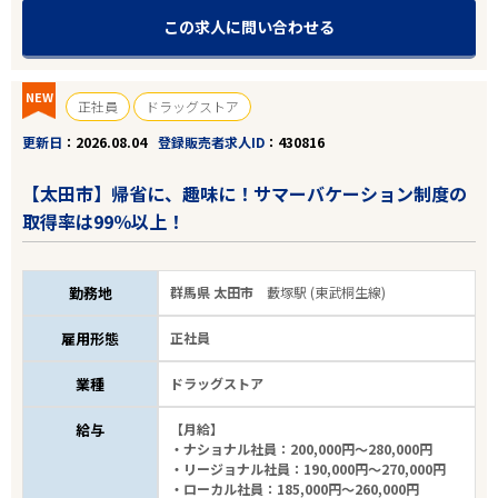
この求人に問い合わせる
NEW
正社員
ドラッグストア
更新日
2026.08.04
登録販売者求人ID
430816
【太田市】帰省に、趣味に！サマーバケーション制度の
取得率は99％以上！
勤務地
群馬県 太田市
藪塚駅 (東武桐生線)
雇用形態
正社員
業種
ドラッグストア
給与
【月給】
・ナショナル社員：200,000円～280,000円
・リージョナル社員：190,000円～270,000円
・ローカル社員：185,000円～260,000円