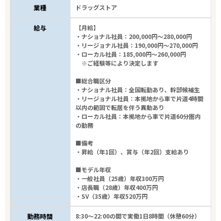
業種
ドラッグストア
給与
【月給】
・ナショナル社員：200,000円～280,000円
・リージョナル社員：190,000円～270,000円
・ローカル社員：185,000円～260,000円
※ご経験等により決定します
■総合職区分
・ナショナル社員：全国転勤あり、幹部候補生
・リージョナル社員：本拠地から車で片道4時間
以内の範囲で転居を伴う異動あり
・ローカル社員：本拠地から車で片道60分圏内
の勤務
■備考
・昇給（年1回）、賞与（年2回）支給あり
■モデル年収
・一般社員（25歳）年収300万円
・店長職（28歳）年収400万円
・SV（35歳）年収520万円
勤務時間
8:30～22:00の間で実働1日8時間（休憩60分）