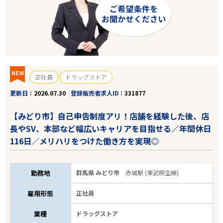
NEW
正社員
ドラッグストア
更新日
2026.07.30
登録販売者求人ID
331877
【みどり市】自己申告制度アリ！店舗を経験した後、店
長やSV、本部など幅広いキャリアを目指せる／年間休日
116日／メリハリをつけた働き方を実現◎
勤務地
群馬県 みどり市
赤城駅 (東武桐生線)
雇用形態
正社員
業種
ドラッグストア