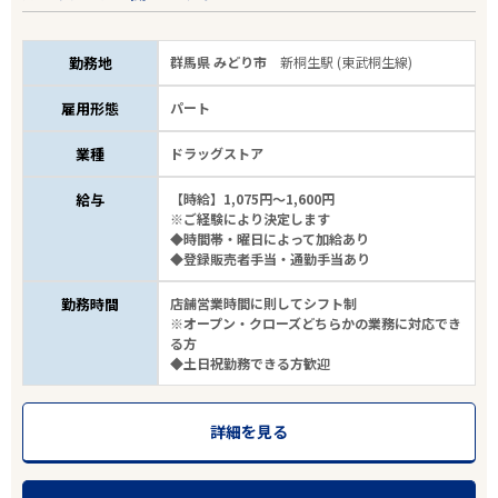
勤務地
群馬県 みどり市
新桐生駅 (東武桐生線)
雇用形態
パート
業種
ドラッグストア
給与
【時給】1,075円～1,600円
※ご経験により決定します
◆時間帯・曜日によって加給あり
◆登録販売者手当・通勤手当あり
勤務時間
店舗営業時間に則してシフト制
※オープン・クローズどちらかの業務に対応でき
る方
◆土日祝勤務できる方歓迎
詳細を見る