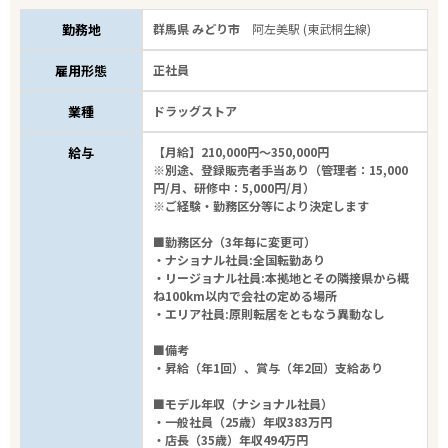
勤務地
群馬県 みどり市
阿左美駅 (東武桐生線)
雇用形態
正社員
業種
ドラッグストア
給与
【月給】210,000円～350,000円
※別途、登録販売者手当あり（管理者：15,000
円/月、研修中：5,000円/月）
※ご経験・勤務区分等により決定します
■勤務区分（3年毎に変更可）
・ナショナル社員:全国転勤あり
・リージョナル社員:本拠地とその隣接県から概
ね100km以内で会社の定める場所
・エリア社員:原則転居をともなう異動なし
■備考
・昇給（年1回）、賞与（年2回）支給あり
■モデル年収（ナショナル社員）
・一般社員（25歳）年収383万円
・店長（35歳）年収494万円