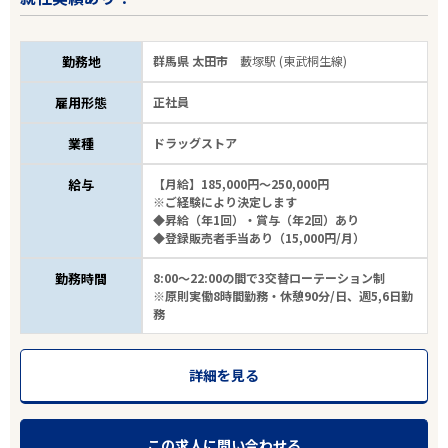
勤務地
群馬県 太田市
藪塚駅 (東武桐生線)
雇用形態
正社員
業種
ドラッグストア
エリアで探す
駅から探す
給与
【月給】185,000円～250,000円
※ご経験により決定します
◆昇給（年1回）・賞与（年2回）あり
◆登録販売者手当あり（15,000円/月）
関東・甲信越・北陸
勤務時間
8:00～22:00の間で3交替ローテーション制
東武桐生線
※原則実働8時間勤務・休憩90分/日、週5,6日勤
務
駅を選ぶ
詳細を見る
業種
雇用形態
この求人に問い合わせる