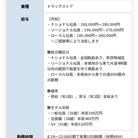
業種
ドラッグストア
給与
【月給】
・ナショナル社員：200,000円～280,000円
・リージョナル社員：190,000円～270,000円
・ローカル社員：185,000円～260,000円
※ご経験等により決定します
■総合職区分
・ナショナル社員：全国転勤あり、幹部候補生
・リージョナル社員：本拠地から車で片道4時間
以内の範囲で転居を伴う異動あり
・ローカル社員：本拠地から車で片道60分圏内
の勤務
■備考
・昇給（年1回）、賞与（年2回）支給あり
■モデル年収
・一般社員（25歳）年収300万円
・店長職（28歳）年収400万円
・SV（35歳）年収520万円
勤務時間
8:30～22:00の間で実働1日8時間（休憩60分）