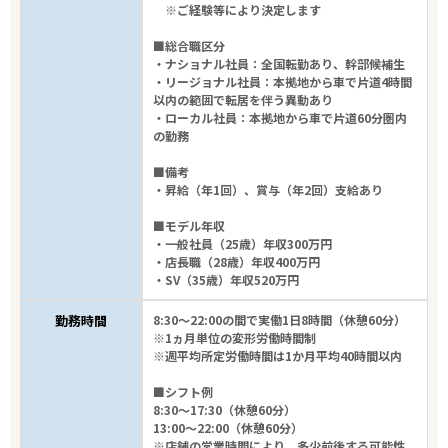
※ご経験等により決定します
■総合職区分
・ナショナル社員：全国転勤あり、幹部候補生
・リージョナル社員：本拠地から車で片道4時間
以内の範囲で転居を伴う異動あり
・ローカル社員：本拠地から車で片道60分圏内
の勤務
■備考
・昇給（年1回）、賞与（年2回）支給あり
■モデル年収
・一般社員（25歳）年収300万円
・店長職（28歳）年収400万円
・SV（35歳）年収520万円
勤務時間
8:30～22:00の間で実働1日8時間（休憩60分）
※1ヵ月単位の変形労働時間制
※週平均所定労働時間は1か月平均40時間以内
■シフト例
8:30～17:30（休憩60分）
13:00～22:00（休憩60分）
※店舗の営業時間により、多少前後する可能性