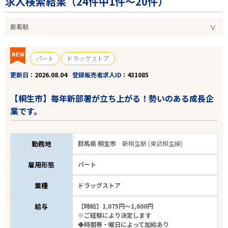
求人検索結果（
24
件中1件～20件）
NEW
パート
ドラッグストア
更新日
2026.08.04
登録販売者求人ID
431085
【桐生市】毎年新部署が立ち上がる！勢いのある成長企
業です。
勤務地
群馬県 桐生市
新桐生駅 (東武桐生線)
雇用形態
パート
業種
ドラッグストア
給与
【時給】1,075円～1,600円
※ご経験により決定します
◆時間帯・曜日によって加給あり