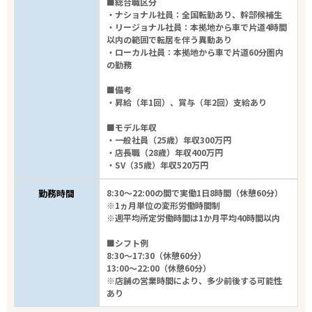
■総合職区分
・ナショナル社員：全国転勤あり、幹部候補生
・リージョナル社員：本拠地から車で片道4時間
以内の範囲で転居を伴う異動あり
・ローカル社員：本拠地から車で片道60分圏内
の勤務
■備考
・昇給（年1回）、賞与（年2回）支給あり
■モデル年収
・一般社員（25歳）年収300万円
・店長職（28歳）年収400万円
・SV（35歳）年収520万円
勤務時間
8:30～22:00の間で実働1日8時間（休憩60分）
※1ヵ月単位の変形労働時間制
※週平均所定労働時間は1か月平均40時間以内
■シフト例
8:30～17:30（休憩60分）
13:00～22:00（休憩60分）
※店舗の営業時間により、多少前後する可能性
あり