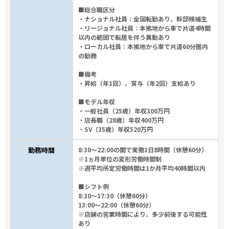
■総合職区分
・ナショナル社員：全国転勤あり、幹部候補生
・リージョナル社員：本拠地から車で片道4時間
以内の範囲で転居を伴う異動あり
・ローカル社員：本拠地から車で片道60分圏内
の勤務
■備考
・昇給（年1回）、賞与（年2回）支給あり
■モデル年収
・一般社員（25歳）年収300万円
・店長職（28歳）年収400万円
・SV（35歳）年収520万円
勤務時間
8:30～22:00の間で実働1日8時間（休憩60分）
※1ヵ月単位の変形労働時間制
※週平均所定労働時間は1か月平均40時間以内
■シフト例
8:30～17:30（休憩60分）
13:00～22:00（休憩60分）
※店舗の営業時間により、多少前後する可能性
あり