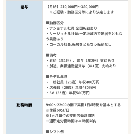
給与
【月給】210,000円～380,000円
※ご経験・勤務区分等により決定します
■勤務区分
・ナショナル社員:全国転勤あり
・リージョナル社員:一定地域内で転居をともな
う異動あり
・ローカル社員:転居をともなう転勤なし
■備考
・昇給（年1回）、賞与（年2回）支給あり
・別途、業績連動型賞与（年1回）支給あり
■モデル年収
・一般社員（26歳）年収400万円
・店長職（29歳）年収480万円
・SV（35歳）年収580万円
勤務時間
9:00～22:00の間で実働1日8時間を基本とする
※休憩60分/日
※1ヵ月単位の変形労働時間制
※週所定労働時間は40時間以内
■シフト例