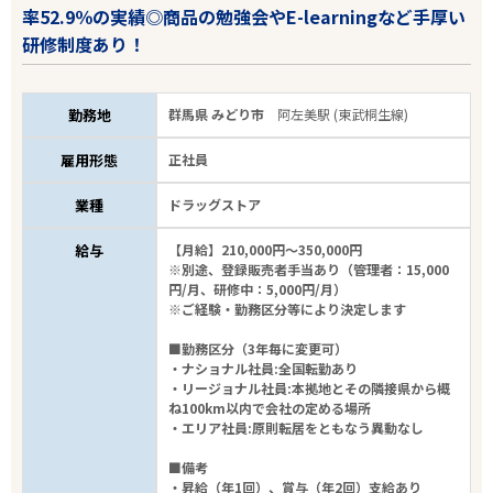
率52.9％の実績◎商品の勉強会やE-learningなど手厚い
研修制度あり！
勤務地
群馬県 みどり市
阿左美駅 (東武桐生線)
雇用形態
正社員
業種
ドラッグストア
給与
【月給】210,000円～350,000円
※別途、登録販売者手当あり（管理者：15,000
円/月、研修中：5,000円/月）
※ご経験・勤務区分等により決定します
■勤務区分（3年毎に変更可）
・ナショナル社員:全国転勤あり
・リージョナル社員:本拠地とその隣接県から概
ね100km以内で会社の定める場所
・エリア社員:原則転居をともなう異動なし
■備考
・昇給（年1回）、賞与（年2回）支給あり