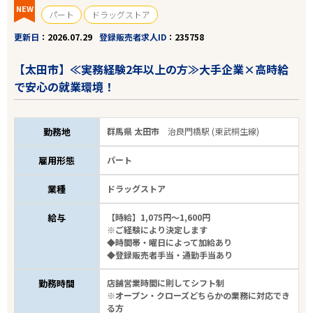
NEW
パート
ドラッグストア
更新日
2026.07.29
登録販売者求人ID
235758
【太田市】≪実務経験2年以上の方≫大手企業×高時給
で安心の就業環境！
勤務地
群馬県 太田市
治良門橋駅 (東武桐生線)
雇用形態
パート
業種
ドラッグストア
給与
【時給】1,075円～1,600円
※ご経験により決定します
◆時間帯・曜日によって加給あり
◆登録販売者手当・通勤手当あり
勤務時間
店舗営業時間に則してシフト制
※オープン・クローズどちらかの業務に対応でき
る方