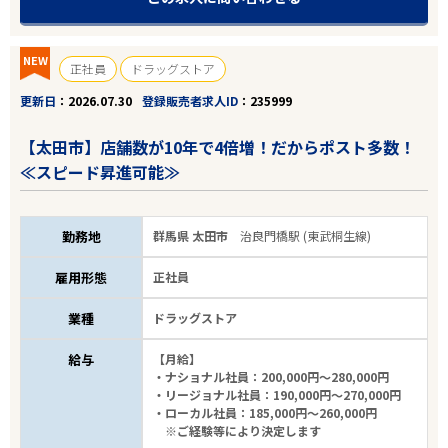
こだわり条件
NEW
正社員
ドラッグストア
更新日
2026.07.30
登録販売者求人ID
235999
フリーワード
【太田市】店舗数が10年で4倍増！だからポスト多数！
≪スピード昇進可能≫
24
件
から検索する
勤務地
群馬県 太田市
治良門橋駅 (東武桐生線)
雇用形態
正社員
業種
ドラッグストア
給与
【月給】
・ナショナル社員：200,000円～280,000円
・リージョナル社員：190,000円～270,000円
・ローカル社員：185,000円～260,000円
※ご経験等により決定します